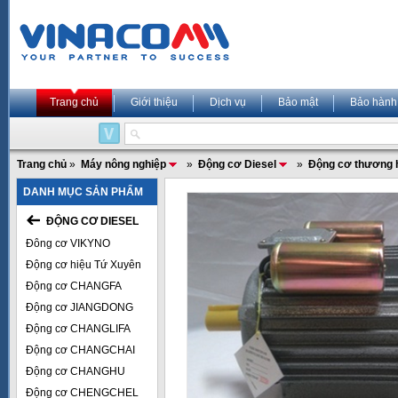
Trang chủ
Giới thiệu
Dịch vụ
Bảo mật
Bảo hành
Trang chủ
»
Máy nông nghiệp
»
Động cơ Diesel
»
Động cơ thương 
DANH MỤC SẢN PHẨM
ĐỘNG CƠ DIESEL
Đông cơ VIKYNO
Động cơ hiệu Tứ Xuyên
Động cơ CHANGFA
Động cơ JIANGDONG
Động cơ CHANGLIFA
Động cơ CHANGCHAI
Động cơ CHANGHU
Động cơ CHENGCHEL