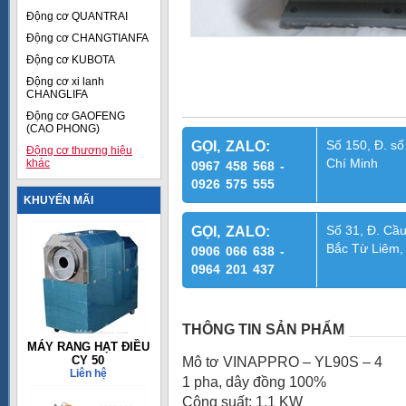
Động cơ QUANTRAI
Động cơ CHANGTIANFA
Động cơ KUBOTA
Động cơ xi lanh
CHANGLIFA
Động cơ GAOFENG
(CAO PHONG)
Số 150, Đ. số
GỌI, ZALO:
Động cơ thương hiệu
Chí Minh
khác
0967 458 568 -
0926 575 555
KHUYẾN MÃI
Số 31, Đ. Cầu
GỌI, ZALO:
Bắc Từ Liêm,
0906 066 638 -
0964 201 437
THÔNG TIN SẢN PHẨM
MÁY RANG HẠT ĐIỀU
CY 50
Mô tơ VINAPPRO – YL90S – 4
Liên hệ
1 pha, dây đồng 100%
Công suất: 1,1 KW