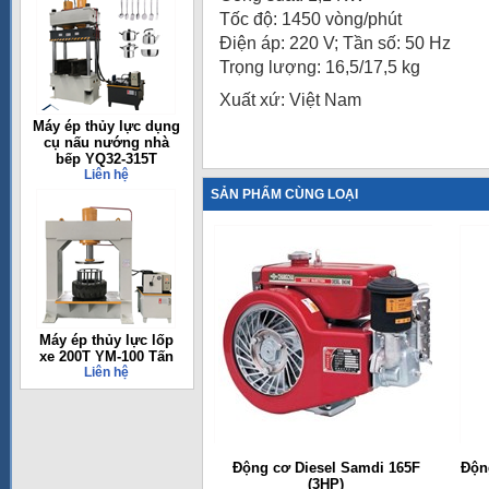
Tốc độ: 1450 vòng/phút
Điện áp: 220 V; Tần số: 50 Hz
Trọng lượng: 16,5/17,5 kg
Xuất xứ: Việt Nam
Máy ép thủy lực dụng
cụ nấu nướng nhà
bếp YQ32-315T
Liên hệ
SẢN PHẨM CÙNG LOẠI
Máy ép thủy lực lốp
xe 200T YM-100 Tấn
Liên hệ
Động cơ Diesel Samdi 165F
Động
(3HP)