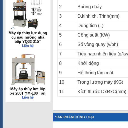
2
Buồng cháy
3
Đ.kính xh. Trình(mm)
4
Dung tích (L)
Máy ép thủy lực dụng
5
Công suất (KW)
cụ nấu nướng nhà
bếp YQ32-315T
6
Số vòng quay (v/ph)
Liên hệ
7
Tiêu hao.nhiên liệu (g/kw
8
Khởi động
9
Hệ thống làm mát
10
Trọng lượng máy (KG)
Máy ép thủy lực lốp
11
Kích thước DxRxC(mm)
xe 200T YM-100 Tấn
Liên hệ
SẢN PHẨM CÙNG LOẠI