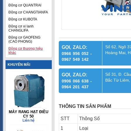
Động cơ QUANTRAI
Động cơ CHANGTIANFA
Động cơ KUBOTA
Động cơ xi lanh
CHANGLIFA
Động cơ GAOFENG
(CAO PHONG)
Số 62, Ngõ 37
GỌI, ZALO:
Động cơ thương hiệu
Hoàng Mai, H
khác
0966 956 052 -
0967 549 142
KHUYẾN MÃI
Số 31, Đ. Cầu
GỌI, ZALO:
Bắc Từ Liêm,
0906 066 638 -
0964 201 437
THÔNG TIN SẢN PHẨM
MÁY RANG HẠT ĐIỀU
CY 50
STT
Thông Số
Liên hệ
1
Loại