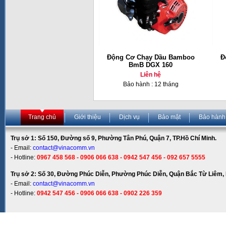
Động Cơ Chạy Dầu Bamboo
Đ
BmB DGX 160
Liên hệ
Bảo hành : 12 tháng
Trang chủ
Giới thiệu
Dịch vụ
Bảo mật
Bảo hành
Trụ sở 1: Số 150, Đường số 9, Phường Tân Phú, Quận 7, TP.Hồ Chí Minh.
- Email:
contact@vinacomm.vn
- Hotline:
0967 458 568 - 0906 066 638 - 0942 547 456 - 092 657 5555
Trụ sở 2: Số 30, Đường Phúc Diễn, Phường Phúc Diễn, Quận Bắc Từ Liêm, 
- Email:
contact@vinacomm.vn
- Hotline:
0942 547 456 - 0906 066 638 - 0902 226 359