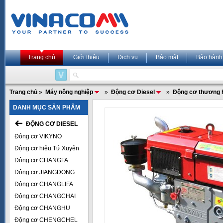
Trang chủ
Giới thiệu
Dịch vụ
Bảo mật
Bảo hành
Trang chủ
»
Máy nông nghiệp
»
Động cơ Diesel
»
Động cơ thương 
DANH MỤC SẢN PHẨM
ĐỘNG CƠ DIESEL
Đông cơ VIKYNO
Động cơ hiệu Tứ Xuyên
Động cơ CHANGFA
Động cơ JIANGDONG
Động cơ CHANGLIFA
Động cơ CHANGCHAI
Động cơ CHANGHU
Động cơ CHENGCHEL