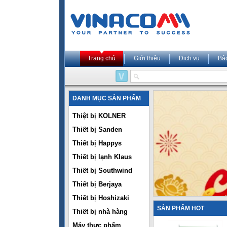
Trang chủ
Giới thiệu
Dịch vụ
Bả
DANH MỤC SẢN PHẨM
Thiệt bị KOLNER
Thiết bị Sanden
Thiết bị Happys
Thiết bị lạnh Klaus
Thiết bị Southwind
Thiết bị Berjaya
Thiết bị Hoshizaki
SẢN PHẨM HOT
Thiết bị nhà hàng
Máy thực phẩm