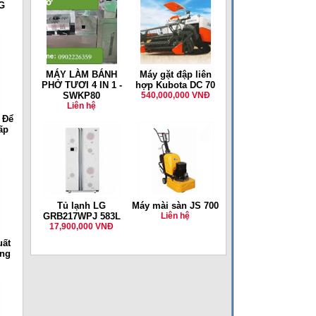
G
MÁY LÀM BÁNH
Máy gặt đập liên
PHỞ TƯƠI 4 IN 1 -
hợp Kubota DC 70
SWKP80
540,000,000 VNĐ
Liên hệ
 Để
ấp
Tủ lạnh LG
Máy mài sàn JS 700
GRB217WPJ 583L
Liên hệ
17,900,000 VNĐ
uất
ộng