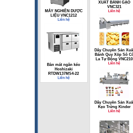
XUẤT BÁNH GẠO
VNC321
MÁY NGHIỀN DƯỢC
Liên hệ
LIỆU VNC1212
Liên hệ
Dây Chuyền Sản Xuấ
Bánh Quy Xốp Sô C
La Tự Động VNC210
Liên hệ
Bàn mát ngăn kéo
Hoshizaki
RTDW137MS4-22
Liên hệ
Dây Chuyền Sản Xuấ
Kẹo Trứng Kinder
Liên hệ