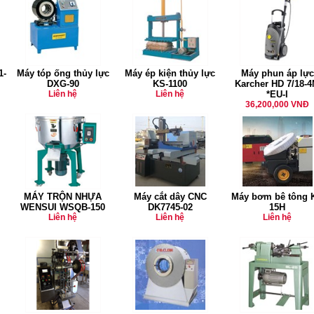
1-
Máy tóp ống thủy lực
Máy ép kiện thủy lực
Máy phun áp lực
DXG-90
KS-1100
Karcher HD 7/18-
Liên hệ
Liên hệ
*EU-I
36,200,000 VNĐ
MÁY TRỘN NHỰA
Máy cắt dây CNC
Máy bơm bê tông 
WENSUI WSQB-150
DK7745-02
15H
Liên hệ
Liên hệ
Liên hệ