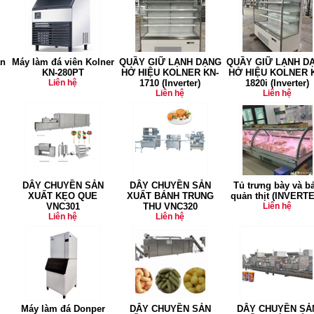
ân
Máy làm đá viên Kolner
QUẦY GIỮ LẠNH DẠNG
QUẦY GIỮ LẠNH D
KN-280PT
HỞ HIỆU KOLNER KN-
HỞ HIỆU KOLNER 
Liên hệ
1710 (Inverter)
1820i (Inverter)
Liên hệ
Liên hệ
DÂY CHUYỀN SẢN
DÂY CHUYỀN SẢN
Tủ trưng bày và b
XUẤT KẸO QUE
XUẤT BÁNH TRUNG
quản thịt (INVERT
VNC301
THU VNC320
Liên hệ
Liên hệ
Liên hệ
Máy làm đá Donper
DÂY CHUYỀN SẢN
DÂY CHUYỀN SẢ