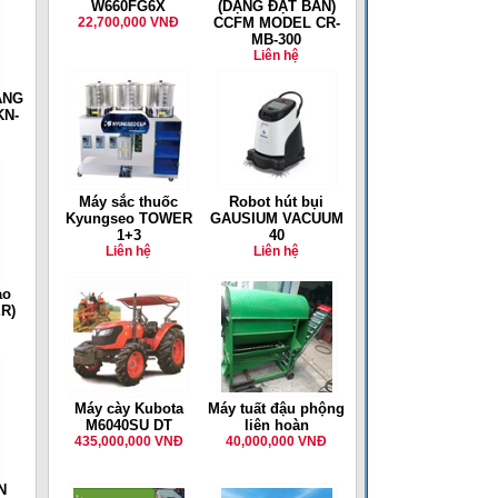
W660FG6X
(DẠNG ĐẶT BÀN)
22,700,000 VNĐ
CCFM MODEL CR-
MB-300
Liên hệ
ẠNG
KN-
Máy sắc thuốc
Robot hút bụi
Kyungseo TOWER
GAUSIUM VACUUM
1+3
40
Liên hệ
Liên hệ
ảo
ER)
Máy cày Kubota
Máy tuất đậu phộng
M6040SU DT
liên hoàn
435,000,000 VNĐ
40,000,000 VNĐ
N