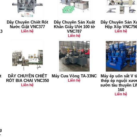
Dây Chuyền Chiết Rót
Dây Chuyền Sản Xuất
Dây Chuyền Sản X
Nước Giặt VNC377
Khăn Giấy Ướt 100 tờ
Hộp Xốp VNC75
3
Liên hệ
VNC787
Liên hệ
Liên hệ
t
DÂY CHUYỀN CHIẾT
Máy Cưa Vòng TA-33NC
Máy ép uốn sắt V 
RÓT BIA CHAI VNC350
Liên hệ
thép ép nguội xươ
Liên hệ
sườn tàu thuyền L
160
Liên hệ
g
–