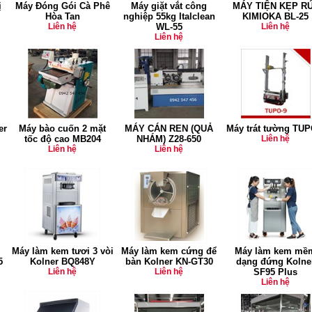
ị
Máy Đóng Gói Cà Phê
Máy giặt vắt công
MÁY TIỆN KẸP R
Hòa Tan
nghiệp 55kg Italclean
KIMIOKA BL-25
Liên hệ
WL-55
Liên hệ
Liên hệ
er
Máy bào cuốn 2 mặt
MÁY CÁN REN (QUẢ
Máy trát tường TUP
tốc độ cao MB204
NHÁM) Z28-650
Liên hệ
Liên hệ
Liên hệ
Máy làm kem tươi 3 vòi
Máy làm kem cứng để
Máy làm kem mề
5
Kolner BQ848Y
bàn Kolner KN-GT30
dạng đứng Kolne
Liên hệ
Liên hệ
SF95 Plus
Liên hệ