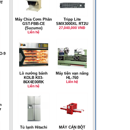
ÚT
Máy Chia Cơm Phần
Tripp Lite
GST-FBB-CE
SMX3000XL RT2U
(Suzumo)
27,040,000 VNĐ
Liên hệ
O-9
Lò nướng bánh
Máy tiện vạn năng
KOLB K03-
HL-760
86X4E00RK
Liên hệ
Liên hệ
m
r
Tủ lạnh Hitachi
MÁY CÁN BỘT