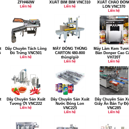
ZFH460W
XUẤT BIM BIM VNC310
XUẤT CHÁO ĐÓN
Liên hệ
Liên hệ
LON VNC370
Liên hệ
t
Dây Chuyền Tách Lòng
MÁY ĐÓNG THÙNG
Máy Làm Kem Tươi
ô
Đỏ Trứng VNC501
CARTON 480-800
Bàn Donper Cao C
Liên hệ
thùng/giờ
VH720T
Liên hệ
Liên hệ
t
Dây Chuyền Sản Xuất
Dây Chuyền Sản Xuất
Dây Chuyền Sản X
Tương Ớt VNC222
Nước Đóng Lon
Giấy Ăn Bán Tự Đ
Liên hệ
VNC225
VNC285
Liên hệ
Liên hệ