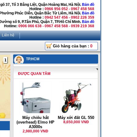
Ngõ 37, Tổ 3 Bằng Liệt, Quận Hoàng Mai, Hà Nội.
Bản đồ
Hotline :
0966 956 052 - 0967 458 568
 Phường Phúc Diễn, Quận Bắc Từ Liêm, Hà Nội.
Bản đồ
Hotline :
0942 547 456 - 0902 226 359
Đường số 9, P.Tân Phú, Quận 7, TP.Hồ Chí Minh.
Bản đồ
Hotline:
0906 066 638 - 0967 458 568 - 0939 219 368
Liên hệ
Giỏ hàng của bạn :
0
TP.HCM
1
ĐƯỢC QUAN TÂM
Máy chiếu hắt
Máy xới đất GL 550
(overhead) Elmo HP
8,650,000 VNĐ
A3000s
2,980,000 VNĐ