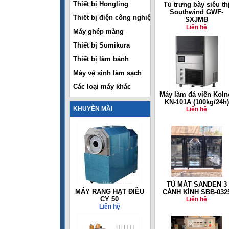
Thiết bị Hongling
Tủ trưng bày siêu th
Southwind GWF-
Thiết bị điện công nghiệp
SXJMB
Liên hệ
Máy ghép màng
Thiết bị Sumikura
Thiết bị làm bánh
Máy vệ sinh làm sạch
Các loại máy khác
Máy làm đá viên Koln
KN-101A (100kg/24h)
KHUYỄN MÃI
Liên hệ
TỦ MÁT SANDEN 3
MÁY RANG HẠT ĐIỀU
CÁNH KÍNH SBB-032
CY 50
Liên hệ
Liên hệ