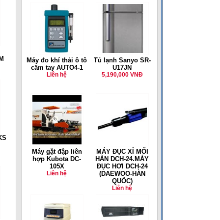
4M
Máy đo khí thải ô tô
Tủ lạnh Sanyo SR-
cầm tay AUTO4-1
U17JN
Liên hệ
5,190,000 VNĐ
KS
Máy gặt đập liên
MÁY ĐỤC XỈ MỐI
hợp Kubota DC-
HÀN DCH-24.MÁY
105X
ĐỤC HƠI DCH-24
Liên hệ
(DAEWOO-HÀN
QUỐC)
Liên hệ