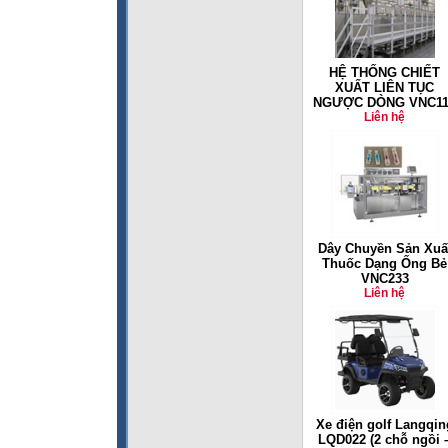
HỆ THỐNG CHIẾT
XUẤT LIÊN TỤC
NGƯỢC DÒNG VNC11
Liên hệ
Dây Chuyền Sản Xuấ
Thuốc Dạng Ống Bẻ
VNC233
Liên hệ
Xe điện golf Langqin
LQD022 (2 chỗ ngồi 