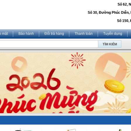
Số 62, 
Số 30, Đường Phúc Diễn,
Số 150, 
o mật
Bảo hành
Đổi trả hàng
Thanh toán
Tuyển dụng