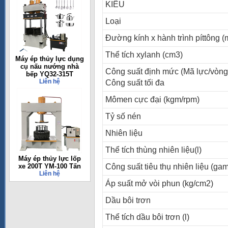
KIỂU
Loại
Đường kính x hành trình píttông 
Thể tích xylanh (cm3)
Máy ép thủy lực dụng
cụ nấu nướng nhà
Công suất định mức (Mã lực/vòng
bếp YQ32-315T
Liên hệ
Công suất tối đa
Mômen cực đại (kgm/rpm)
Tỷ số nén
Nhiên liệu
Thể tích thùng nhiên liệu(l)
Máy ép thủy lực lốp
xe 200T YM-100 Tấn
Công suất tiêu thụ nhiên liệu (ga
Liên hệ
Áp suất mở vòi phun (kg/cm2)
Dầu bôi trơn
Thể tích dầu bôi trơn (l)