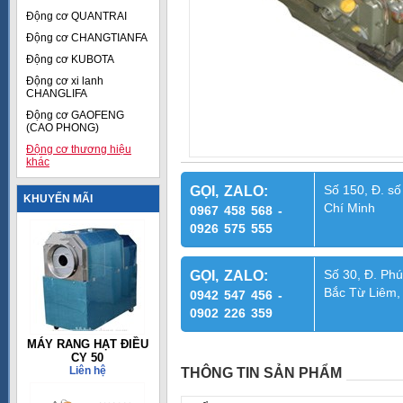
Động cơ QUANTRAI
Động cơ CHANGTIANFA
Động cơ KUBOTA
Động cơ xi lanh
CHANGLIFA
Động cơ GAOFENG
(CAO PHONG)
Động cơ thương hiệu
khác
Số 150, Đ. số
GỌI, ZALO:
KHUYẾN MÃI
Chí Minh
0967 458 568 -
0926 575 555
Số 30, Đ. Phú
GỌI, ZALO:
Bắc Từ Liêm,
0942 547 456 -
0902 226 359
MÁY RANG HẠT ĐIỀU
CY 50
Liên hệ
THÔNG TIN SẢN PHẨM