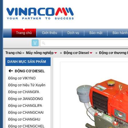
Trang chủ
Giới thiệu
Dịch vụ
Bảo mật
Bảo hành
Trang chủ
»
Máy nông nghiệp
»
Động cơ Diesel
»
Động cơ thương 
DANH MỤC SẢN PHẨM
ĐỘNG CƠ DIESEL
Đông cơ VIKYNO
Động cơ hiệu Tứ Xuyên
Động cơ CHANGFA
Động cơ JIANGDONG
Động cơ CHANGLIFA
Động cơ CHANGCHAI
Động cơ CHANGHU
Động cơ CHENGCHEL