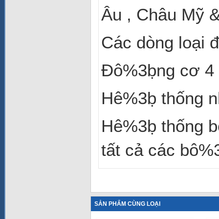
Âu , Châu Mỹ 
Các dòng loại 
Đô%3ḅng cơ 4 t
Hê%3ḅ thống nh
Hê%3ḅ thống bô
tất cả các b
SẢN PHẨM CÙNG LOẠI