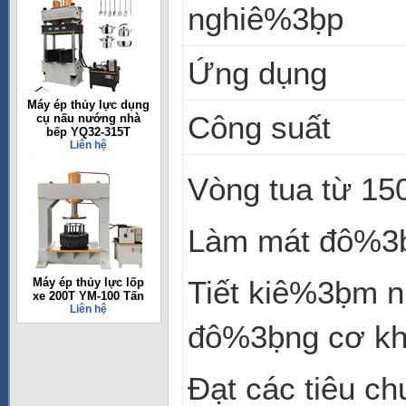
nghiê%3ḅp
Ứng dụng
Máy ép thủy lực dụng
Công suất
cụ nấu nướng nhà
bếp YQ32-315T
Liên hệ
Vòng tua từ 15
Làm mát đô%3ḅ
Tiết kiê%3ḅm nh
Máy ép thủy lực lốp
xe 200T YM-100 Tấn
Liên hệ
đô%3ḅng cơ khá
Đạt các tiêu c