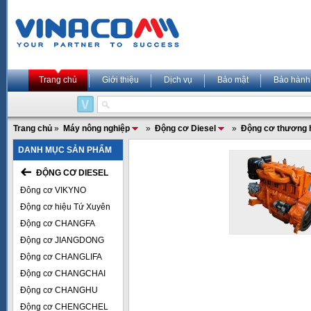
Trang chủ
Giới thiệu
Dịch vụ
Bảo mật
Bảo hành
Trang chủ
»
Máy nông nghiệp
»
Động cơ Diesel
»
Động cơ thương 
DANH MỤC SẢN PHẨM
ĐỘNG CƠ DIESEL
Đông cơ VIKYNO
Động cơ hiệu Tứ Xuyên
Động cơ CHANGFA
Động cơ JIANGDONG
Động cơ CHANGLIFA
Động cơ CHANGCHAI
Động cơ CHANGHU
Động cơ CHENGCHEL