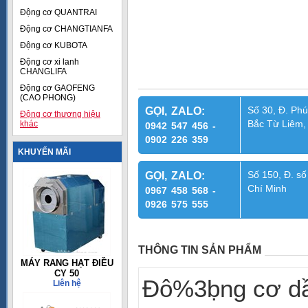
Động cơ QUANTRAI
Động cơ CHANGTIANFA
Động cơ KUBOTA
Động cơ xi lanh
CHANGLIFA
Động cơ GAOFENG
(CAO PHONG)
Số 30, Đ. Phú
GỌI, ZALO:
Động cơ thương hiệu
Bắc Từ Liêm,
khác
0942 547 456 -
0902 226 359
KHUYẾN MÃI
Số 150, Đ. số
GỌI, ZALO:
Chí Minh
0967 458 568 -
0926 575 555
THÔNG TIN SẢN PHẨM
MÁY RANG HẠT ĐIỀU
CY 50
Đô%3ḅng cơ dâ
Liên hệ