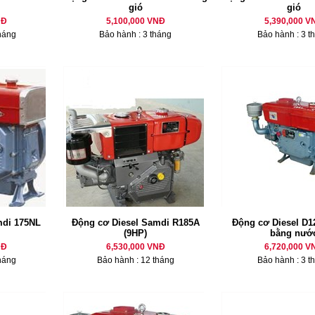
gió
gió
NĐ
5,100,000 VNĐ
5,390,000 V
háng
Bảo hành : 3 tháng
Bảo hành : 3 t
mdi 175NL
Động cơ Diesel Samdi R185A
Động cơ Diesel D12
(9HP)
bằng nướ
NĐ
6,530,000 VNĐ
6,720,000 V
háng
Bảo hành : 12 tháng
Bảo hành : 3 t