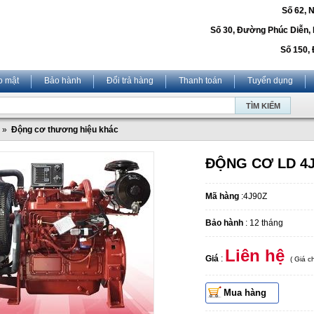
Số 62, 
Số 30, Đường Phúc Diễn,
Số 150, 
o mật
Bảo hành
Đổi trả hàng
Thanh toán
Tuyển dụng
»
Động cơ thương hiệu khác
ĐỘNG CƠ LD 4
Mã hàng
:4J90Z
Bảo hành
: 12 tháng
Liên hệ
Giá
:
( Giá 
Mua hàng