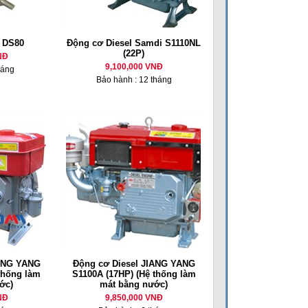
l DS80
Động cơ Diesel Samdi S1110NL
(22P)
NĐ
9,100,000 VNĐ
háng
Bảo hành : 12 tháng
IANG YANG
Động cơ Diesel JIANG YANG
thống làm
S1100A (17HP) (Hệ thống làm
ớc)
mát bằng nước)
NĐ
9,850,000 VNĐ