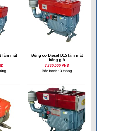
 làm mát
Động cơ Diesel D15 làm mát
bằng gió
NĐ
7,730,000 VNĐ
háng
Bảo hành : 3 tháng