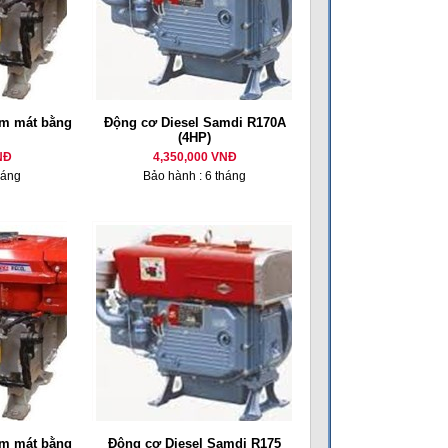
m mát bằng
Động cơ Diesel Samdi R170A
(4HP)
NĐ
4,350,000 VNĐ
háng
Bảo hành : 6 tháng
m mát bằng
Động cơ Diesel Samdi R175