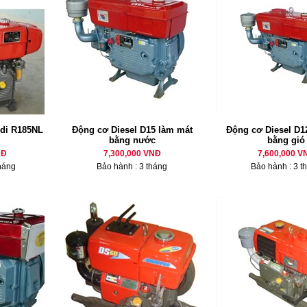
di R185NL
Động cơ Diesel D15 làm mát
Động cơ Diesel D12
bằng nước
bằng gió
NĐ
7,300,000 VNĐ
7,600,000 V
háng
Bảo hành : 3 tháng
Bảo hành : 3 t