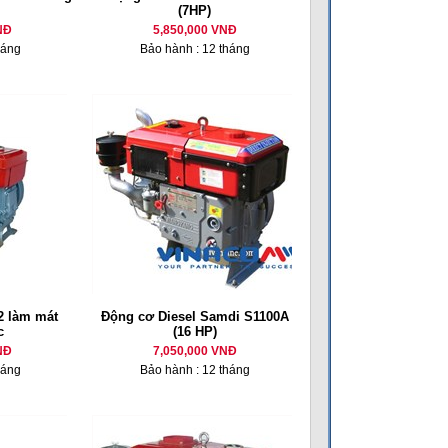
(7HP)
NĐ
5,850,000 VNĐ
háng
Bảo hành : 12 tháng
 làm mát
Động cơ Diesel Samdi S1100A
c
(16 HP)
NĐ
7,050,000 VNĐ
háng
Bảo hành : 12 tháng