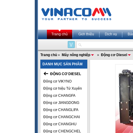
Trang chủ
Giới thiệu
Dịch vụ
Bả
Trang chủ
»
Máy nông nghiệp
»
Động cơ Diesel
DANH MỤC SẢN PHẨM
ĐỘNG CƠ DIESEL
Đông cơ VIKYNO
Động cơ hiệu Tứ Xuyên
Động cơ CHANGFA
Động cơ JIANGDONG
Động cơ CHANGLIFA
Động cơ CHANGCHAI
Động cơ CHANGHU
Động cơ CHENGCHEL