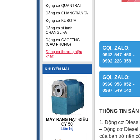
Động cơ QUANTRAI
Động cơ CHANGTIANFA
Động cơ KUBOTA
Động cơ xi lanh
CHANGLIFA
Động cơ GAOFENG
(CAO PHONG)
GỌI, ZALO:
Động cơ thương hiệu
0942 547 456 -
khác
0902 226 359
KHUYẾN MÃI
GỌI, ZALO:
0966 956 052 -
0967 549 142
THÔNG TIN SẢN
MÁY RANG HẠT ĐIỀU
1. Động cơ Diesel
CY 50
Liên hệ
– Động cơ Diesel 
của bạn trở nên có