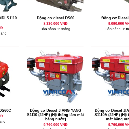
MDI S1110
Động cơ diesel DS60
Động cơ Diese
8,330,000 VNĐ
9,090,000 V
NĐ
Bảo hành : 6 tháng
Bảo hành : 6 t
háng
 DS60C
Động cơ Diesel JIANG YANG
Động cơ Diesel J
S1110 (22HP) (Hệ thống làm mát
S1110A (22HP) (Hệ 
NĐ
bằng nước)
mát bằng nư
háng
9,760,000 VNĐ
9,760,000 V