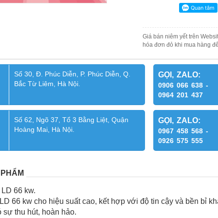
Giá bán niêm yết trên Websit
hóa đơn đỏ khi mua hàng để
Số 30, Đ. Phúc Diễn, P. Phúc Diễn, Q.
GỌI, ZALO:
Bắc Từ Liêm, Hà Nội.
0906 066 638 -
0964 201 437
Số 62, Ngõ 37, Tổ 3 Bằng Liệt, Quận
GỌI, ZALO:
Hoàng Mai, Hà Nội.
0967 458 568 -
0926 575 555
 PHẨM
 LD 66 kw.
LD 66 kw cho hiệu suất cao, kết hợp với độ tin cậy và bền bỉ 
 sự thu hút, hoàn hảo.