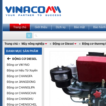
Trang chủ
Giới thiệu
Dịch vụ
Bảo mật
Bảo hành
Trang chủ
»
Máy nông nghiệp
»
Động cơ Diesel
»
Động cơ thương 
DANH MỤC SẢN PHẨM
ĐỘNG CƠ DIESEL
Đông cơ VIKYNO
Động cơ hiệu Tứ Xuyên
Động cơ CHANGFA
Động cơ JIANGDONG
Động cơ CHANGLIFA
Động cơ CHANGCHAI
Động cơ CHANGHU
Động cơ CHENGCHEL