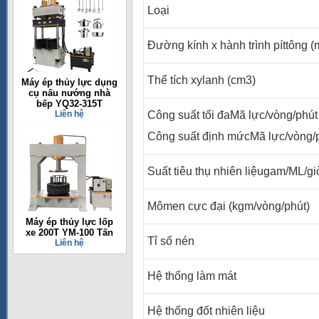
Loại
Đường kính x hành trình píttông 
Thể tích xylanh (cm3)
Máy ép thủy lực dụng
cụ nấu nướng nhà
bếp YQ32-315T
Liên hệ
Công suất tối đaMã lực/vòng/phút
Công suất định mứcMã lực/vòng/
Suất tiêu thụ nhiên liệugam/ML/gi
Mômen cực đại (kgm/vòng/phút)
Máy ép thủy lực lốp
xe 200T YM-100 Tấn
Tỉ số nén
Liên hệ
Hệ thống làm mát
Hệ thống đốt nhiên liệu