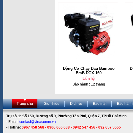
Động Cơ Chạy Dầu Bamboo
Đ
BmB DGX 160
Liên hệ
Bảo hành : 12 tháng
Trang chủ
Giới thiệu
Dịch vụ
Bảo mật
Bảo hành
Trụ sở 1: Số 150, Đường số 9, Phường Tân Phú, Quận 7, TP.Hồ Chí Minh.
- Email:
contact@vinacomm.vn
- Hotline:
0967 458 568 - 0906 066 638 - 0942 547 456 - 092 657 5555