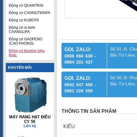
Động cơ QUANTRAI
Động cơ CHANGTIANFA
Động cơ KUBOTA
Động cơ xi lanh
CHANGLIFA
Động cơ GAOFENG
(CAO PHONG)
Số 31, Đ. Cầu
GỌI, ZALO:
Động cơ thương hiệu
Bắc Từ Liêm,
khác
0906 066 638 -
0964 201 437
KHUYẾN MÃI
Số 30, Đ. Phú
GỌI, ZALO:
Bắc Từ Liêm,
0942 547 456 -
0902 226 359
THÔNG TIN SẢN PHẨM
MÁY RANG HẠT ĐIỀU
CY 50
Liên hệ
KIỂU