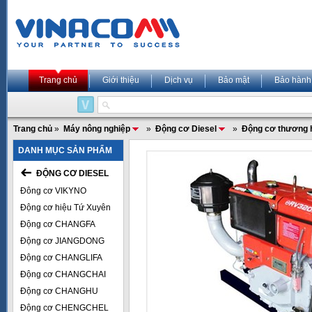
Trang chủ
Giới thiệu
Dịch vụ
Bảo mật
Bảo hành
Trang chủ
»
Máy nông nghiệp
»
Động cơ Diesel
»
Động cơ thương 
DANH MỤC SẢN PHẨM
ĐỘNG CƠ DIESEL
Đông cơ VIKYNO
Động cơ hiệu Tứ Xuyên
Động cơ CHANGFA
Động cơ JIANGDONG
Động cơ CHANGLIFA
Động cơ CHANGCHAI
Động cơ CHANGHU
Động cơ CHENGCHEL