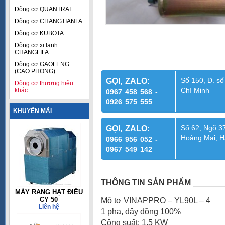
Động cơ QUANTRAI
Động cơ CHANGTIANFA
Động cơ KUBOTA
Động cơ xi lanh
CHANGLIFA
Động cơ GAOFENG
(CAO PHONG)
Số 150, Đ. số
GỌI, ZALO:
Động cơ thương hiệu
Chí Minh
khác
0967 458 568 -
0926 575 555
KHUYẾN MÃI
Số 62, Ngõ 37
GỌI, ZALO:
Hoàng Mai, H
0966 956 052 -
0967 549 142
THÔNG TIN SẢN PHẨM
MÁY RANG HẠT ĐIỀU
CY 50
Mô tơ VINAPPRO – YL90L – 4
Liên hệ
1 pha, dây đồng 100%
Công suất: 1,5 KW