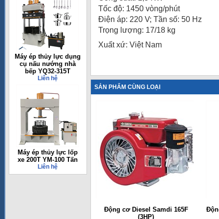
Tốc độ: 1450 vòng/phút
Điện áp: 220 V; Tần số: 50 Hz
Trọng lượng: 17/18 kg
Xuất xứ: Việt Nam
Máy ép thủy lực dụng
cụ nấu nướng nhà
bếp YQ32-315T
Liên hệ
SẢN PHẨM CÙNG LOẠI
Máy ép thủy lực lốp
xe 200T YM-100 Tấn
Liên hệ
Động cơ Diesel Samdi 165F
Động
(3HP)