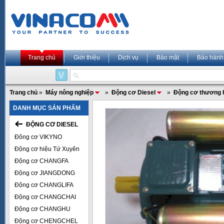
Trang chủ
Giới thiệu
Dịch vụ
Bảo mật
Bảo hành
Trang chủ
»
Máy nông nghiệp
»
Động cơ Diesel
»
Động cơ thương 
DANH MỤC SẢN PHẨM
ĐỘNG CƠ DIESEL
Đông cơ VIKYNO
Động cơ hiệu Tứ Xuyên
Động cơ CHANGFA
Động cơ JIANGDONG
Động cơ CHANGLIFA
Động cơ CHANGCHAI
Động cơ CHANGHU
Động cơ CHENGCHEL