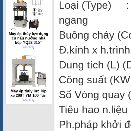
Loại (Type) : 
ngang
Buồng cháy (C
Máy ép thủy lực dụng
cụ nấu nướng nhà
bếp YQ32-315T
Đ.kính x h.trì
Liên hệ
Dung tích (L) 
Công suất (KW
Số Vòng quay (
Máy ép thủy lực lốp
xe 200T YM-100 Tấn
Liên hệ
Tiêu hao n.liệu
Ph.pháp khởi đ