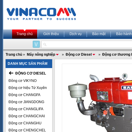
Trang chủ
Giới thiệu
Dịch vụ
Bảo mật
Bảo hành
Trang chủ
»
Máy nông nghiệp
»
Động cơ Diesel
»
Động cơ thương 
DANH MỤC SẢN PHẨM
ĐỘNG CƠ DIESEL
Đông cơ VIKYNO
Động cơ hiệu Tứ Xuyên
Động cơ CHANGFA
Động cơ JIANGDONG
Động cơ CHANGLIFA
Động cơ CHANGCHAI
Động cơ CHANGHU
Động cơ CHENGCHEL