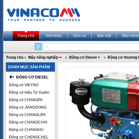
Trang chủ
Giới thiệu
Dịch vụ
Bảo mật
Bảo hành
Trang chủ
»
Máy nông nghiệp
»
Động cơ Diesel
»
Động cơ thương 
DANH MỤC SẢN PHẨM
ĐỘNG CƠ DIESEL
Đông cơ VIKYNO
Động cơ hiệu Tứ Xuyên
Động cơ CHANGFA
Động cơ JIANGDONG
Động cơ CHANGLIFA
Động cơ CHANGCHAI
Động cơ CHANGHU
Động cơ CHENGCHEL