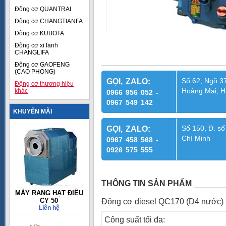
Động cơ QUANTRAI
Động cơ CHANGTIANFA
Động cơ KUBOTA
Động cơ xi lanh
CHANGLIFA
Động cơ GAOFENG
(CAO PHONG)
Số 62, Ngõ 37
GỌI, ZALO:
Động cơ thương hiệu
Hoàng Mai, H
khác
0966 956 052 -
0967 549 142
KHUYẾN MÃI
Số 150, Đ. số
GỌI, ZALO:
Chí Minh
0967 458 568 -
0926 575 555
THÔNG TIN SẢN PHẨM
MÁY RANG HẠT ĐIỀU
CY 50
Động cơ diesel QC170 (D4 nước)
Liên hệ
Công suất tối đa: