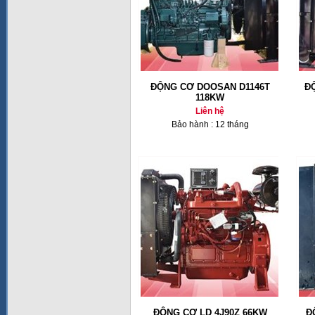
ĐỘNG CƠ DOOSAN D1146T
Đ
118KW
Liên hệ
Bảo hành : 12 tháng
ĐỘNG CƠ LD 4J90Z 66KW
Đ