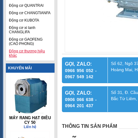
Động cơ QUANTRAI
Động cơ CHANGTIANFA
Động cơ KUBOTA
Động cơ xi lanh
CHANGLIFA
Động cơ GAOFENG
(CAO PHONG)
Động cơ thương hiệu
khác
Số 62, Ngõ 37
GỌI, ZALO:
KHUYẾN MÃI
Hoàng Mai, H
0966 956 052 -
0967 549 142
Số 31, Đ. Cầu
GỌI, ZALO:
Bắc Từ Liêm,
0906 066 638 -
0964 201 437
MÁY RANG HẠT ĐIỀU
CY 50
THÔNG TIN SẢN PHẨM
Liên hệ