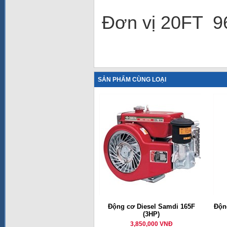
Đơn vị 20FT 9
SẢN PHẨM CÙNG LOẠI
Động cơ Diesel Samdi 165F
Động
(3HP)
3,850,000 VNĐ