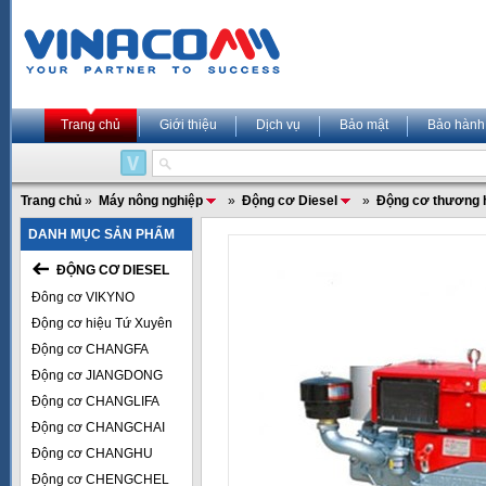
Trang chủ
Giới thiệu
Dịch vụ
Bảo mật
Bảo hành
Trang chủ
»
Máy nông nghiệp
»
Động cơ Diesel
»
Động cơ thương 
DANH MỤC SẢN PHẨM
ĐỘNG CƠ DIESEL
Đông cơ VIKYNO
Động cơ hiệu Tứ Xuyên
Động cơ CHANGFA
Động cơ JIANGDONG
Động cơ CHANGLIFA
Động cơ CHANGCHAI
Động cơ CHANGHU
Động cơ CHENGCHEL