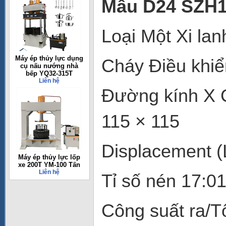
Mẫu D24 SZH
Loại Một Xi lan
Máy ép thủy lực dụng
Cháy Điều khi
cụ nấu nướng nhà
bếp YQ32-315T
Liên hệ
Đường kính X C
115 × 115
Displacement (
Máy ép thủy lực lốp
xe 200T YM-100 Tấn
Liên hệ
Tỉ số nén 17:0
Công suất ra/T