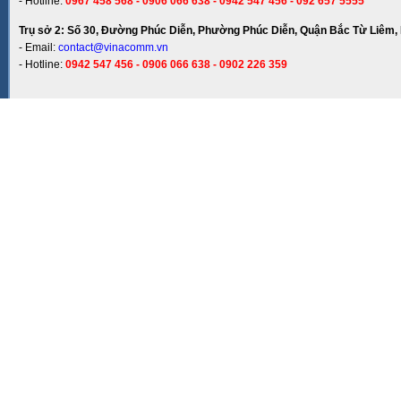
- Hotline:
0967 458 568 - 0906 066 638 - 0942 547 456 - 092 657 5555
Trụ sở 2: Số 30, Đường Phúc Diễn, Phường Phúc Diễn, Quận Bắc Từ Liêm, 
- Email:
contact@vinacomm.vn
- Hotline:
0942 547 456 - 0906 066 638 - 0902 226 359