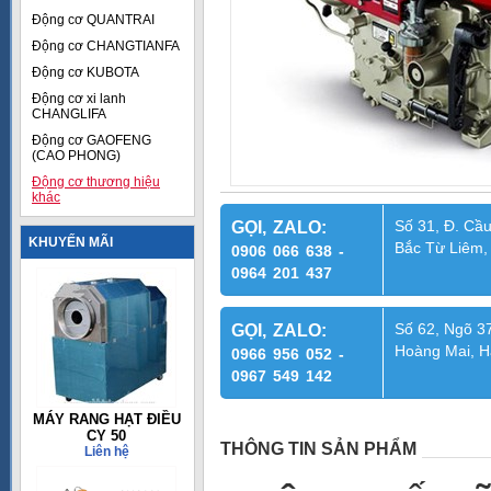
Động cơ QUANTRAI
Động cơ CHANGTIANFA
Động cơ KUBOTA
Động cơ xi lanh
CHANGLIFA
Động cơ GAOFENG
(CAO PHONG)
Động cơ thương hiệu
khác
Số 31, Đ. Cầu
GỌI, ZALO:
KHUYẾN MÃI
Bắc Từ Liêm,
0906 066 638 -
0964 201 437
Số 62, Ngõ 37
GỌI, ZALO:
Hoàng Mai, H
0966 956 052 -
0967 549 142
MÁY RANG HẠT ĐIỀU
CY 50
THÔNG TIN SẢN PHẨM
Liên hệ