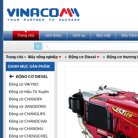
Trang chủ
Giới thiệu
Dịch vụ
Bảo mật
Bảo hành
Trang chủ
»
Máy nông nghiệp
»
Động cơ Diesel
»
Động cơ thương 
DANH MỤC SẢN PHẨM
ĐỘNG CƠ DIESEL
Đông cơ VIKYNO
Động cơ hiệu Tứ Xuyên
Động cơ CHANGFA
Động cơ JIANGDONG
Động cơ CHANGLIFA
Động cơ CHANGCHAI
Động cơ CHANGHU
Động cơ CHENGCHEL