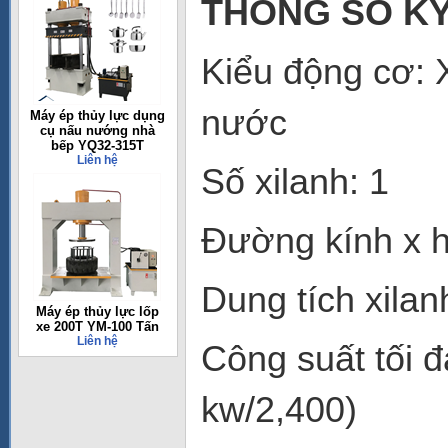
THÔNG SỐ K
Kiểu động cơ: 
nước
Máy ép thủy lực dụng
cụ nấu nướng nhà
bếp YQ32-315T
Liên hệ
Số xilanh: 1
Đường kính x h
Dung tích xilan
Máy ép thủy lực lốp
xe 200T YM-100 Tấn
Liên hệ
Công suất tối đ
kw/2,400)