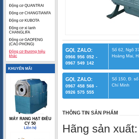
Động cơ QUANTRAI
Động cơ CHANGTIANFA
Động cơ KUBOTA
Động cơ xi lanh
CHANGLIFA
Động cơ GAOFENG
(CAO PHONG)
Số 62, Ngõ 37
GỌI, ZALO:
Động cơ thương hiệu
Hoàng Mai, H
khác
0966 956 052 -
0967 549 142
KHUYẾN MÃI
Số 150, Đ. số
GỌI, ZALO:
Chí Minh
0967 458 568 -
0926 575 555
THÔNG TIN SẢN PHẨM
MÁY RANG HẠT ĐIỀU
CY 50
Hãng sản x
Liên hệ