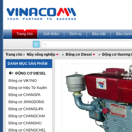
Trang chủ
Giới thiệu
Dịch vụ
Bảo mật
Bảo hành
Trang chủ
»
Máy nông nghiệp
»
Động cơ Diesel
»
Động cơ thương 
DANH MỤC SẢN PHẨM
ĐỘNG CƠ DIESEL
Đông cơ VIKYNO
Động cơ hiệu Tứ Xuyên
Động cơ CHANGFA
Động cơ JIANGDONG
Động cơ CHANGLIFA
Động cơ CHANGCHAI
Động cơ CHANGHU
Động cơ CHENGCHEL