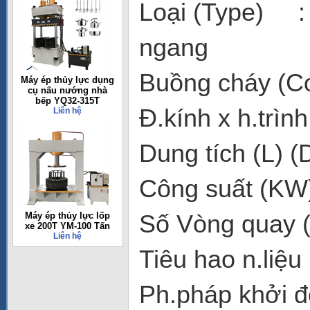
Loại (Type) : Đ
ngang
Buồng cháy (C
Máy ép thủy lực dụng
cụ nấu nướng nhà
bếp YQ32-315T
Đ.kính x h.trì
Liên hệ
Dung tích (L) 
Công suất (KW
Số Vòng quay 
Máy ép thủy lực lốp
xe 200T YM-100 Tấn
Liên hệ
Tiêu hao n.liệu
Ph.pháp khởi đ