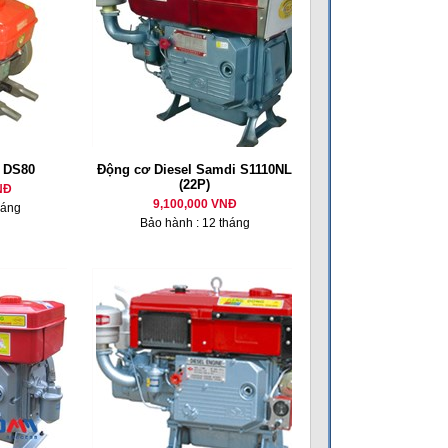
l DS80
Động cơ Diesel Samdi S1110NL
(22P)
NĐ
9,100,000 VNĐ
háng
Bảo hành : 12 tháng