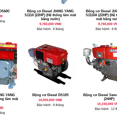
 DS60C
Động cơ Diesel JIANG YANG
Động cơ Diesel J
S1110 (22HP) (Hệ thống làm mát
S1110A (22HP) (Hệ 
NĐ
bằng nước)
mát bằng nư
háng
9,760,000 VNĐ
9,760,000 V
Bảo hành : 6 tháng
Bảo hành : 6 t
ANG YANG
Động cơ Diesel DS105
Động cơ Diesel Sam
ống làm mát
(24HP)
10,050,000 VNĐ
10,150,000 
Bảo hành : 6 tháng
NĐ
Bảo hành : 12 
háng