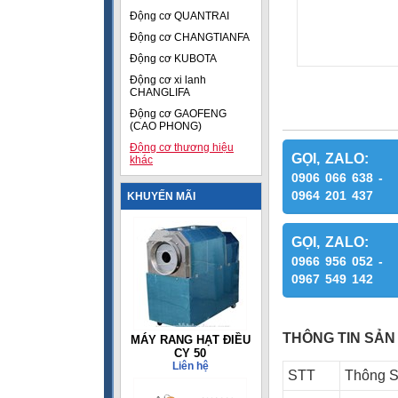
Động cơ QUANTRAI
Động cơ CHANGTIANFA
Động cơ KUBOTA
Động cơ xi lanh
CHANGLIFA
Động cơ GAOFENG
(CAO PHONG)
Động cơ thương hiệu
GỌI, ZALO:
khác
0906 066 638 -
0964 201 437
KHUYẾN MÃI
GỌI, ZALO:
0966 956 052 -
0967 549 142
THÔNG TIN SẢN
MÁY RANG HẠT ĐIỀU
CY 50
Liên hệ
STT
Thông 