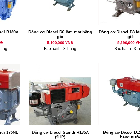
mdi R180A
Động cơ Diesel D6 làm mát bằng
Động cơ Diesel D8 là
gió
gió
NĐ
5,100,000 VNĐ
5,390,000 V
háng
Bảo hành : 3 tháng
Bảo hành : 3 t
mdi 175NL
Động cơ Diesel Samdi R185A
Động cơ Diesel D12
(9HP)
bằng nướ