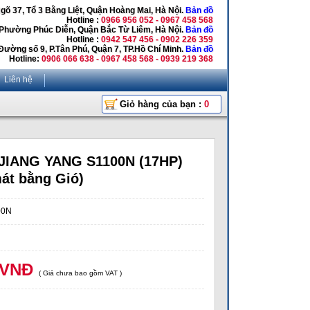
Ngõ 37, Tổ 3 Bằng Liệt, Quận Hoàng Mai, Hà Nội.
Bản đồ
Hotline :
0966 956 052 - 0967 458 568
 Phường Phúc Diễn, Quận Bắc Từ Liêm, Hà Nội.
Bản đồ
Hotline :
0942 547 456 - 0902 226 359
Đường số 9, P.Tân Phú, Quận 7, TP.Hồ Chí Minh.
Bản đồ
Hotline:
0906 066 638 - 0967 458 568 - 0939 219 368
Liên hệ
Giỏ hàng của bạn :
0
 JIANG YANG S1100N (17HP)
át bằng Gió)
00N
 VNĐ
( Giá chưa bao gồm VAT )