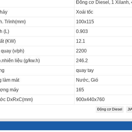
Đông cơ Diesel, 1 Xilanh, 
háy
Xoái tốc
h. Trình(mm)
100x115
h (L)
0.903
ất (KW)
12.1
quay (v/ph)
2200
.nhiên liệu (g/kw.h)
246.2
ng
quay tay
g làm mát
Nước, Gió
ượng máy
165
ước DxRxC(mm)
900x440x760
Động cơ Diesel
JI