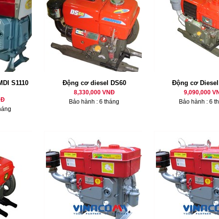
MDI S1110
Động cơ diesel DS60
Động cơ Diese
8,330,000 VNĐ
9,090,000 V
NĐ
Bảo hành : 6 tháng
Bảo hành : 6 t
háng