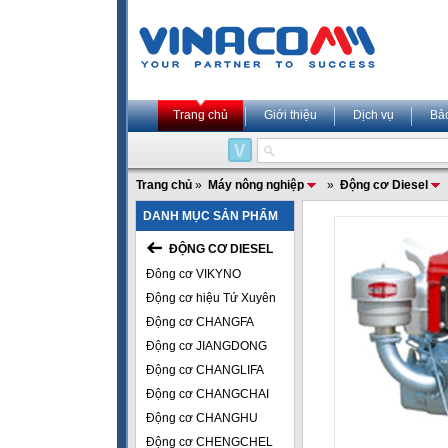
Trang chủ
Giới thiệu
Dịch vụ
Bả
Trang chủ
»
Máy nông nghiệp
»
Động cơ Diesel
DANH MỤC SẢN PHẨM
ĐỘNG CƠ DIESEL
Đông cơ VIKYNO
Động cơ hiệu Tứ Xuyên
Động cơ CHANGFA
Động cơ JIANGDONG
Động cơ CHANGLIFA
Động cơ CHANGCHAI
Động cơ CHANGHU
Động cơ CHENGCHEL