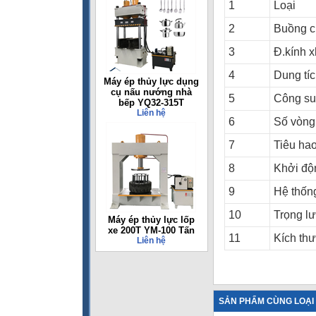
1
Loại
2
Buồng c
3
Đ.kính x
4
Dung tíc
Máy ép thủy lực dụng
cụ nấu nướng nhà
5
Công su
bếp YQ32-315T
Liên hệ
6
Số vòng 
7
Tiêu hao
8
Khởi độ
9
Hệ thốn
10
Trọng l
Máy ép thủy lực lốp
xe 200T YM-100 Tấn
11
Kích th
Liên hệ
SẢN PHẨM CÙNG LOẠI