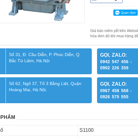
Giá bán niêm yết trên Websit
hóa đơn đỏ khi mua hàng để
Số 31, Đ. Cầu Diễn, P. Phúc Diễn, Q.
GỌI, ZALO:
Bắc Từ Liêm, Hà Nội
0942 547 456 -
0902 226 359
Số 62, Ngõ 37, Tổ 3 Bằng Liệt, Quận
GỌI, ZALO:
Hoàng Mai, Hà Nội.
0967 458 568 -
0926 575 555
 PHẨM
Số
S1100