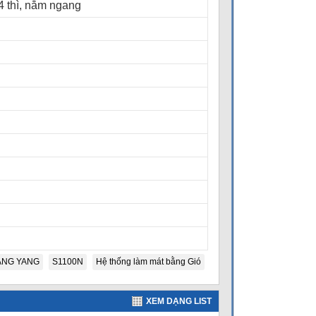
4 thì, nằm ngang
ANG YANG
S1100N
Hệ thống làm mát bằng Gió
XEM DẠNG LIST