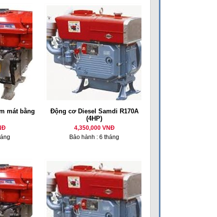
m mát bằng
Động cơ Diesel Samdi R170A
(4HP)
NĐ
4,350,000 VNĐ
háng
Bảo hành : 6 tháng