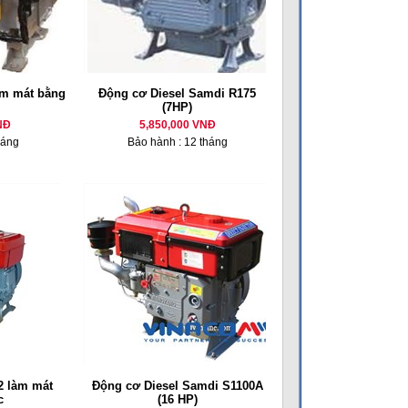
m mát bằng
Động cơ Diesel Samdi R175
(7HP)
NĐ
5,850,000 VNĐ
háng
Bảo hành : 12 tháng
 làm mát
Động cơ Diesel Samdi S1100A
c
(16 HP)