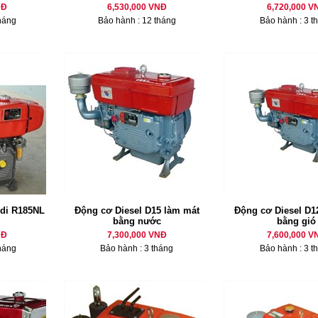
NĐ
6,530,000 VNĐ
6,720,000 V
háng
Bảo hành : 12 tháng
Bảo hành : 3 t
di R185NL
Động cơ Diesel D15 làm mát
Động cơ Diesel D12
bằng nước
bằng gió
NĐ
7,300,000 VNĐ
7,600,000 V
háng
Bảo hành : 3 tháng
Bảo hành : 3 t