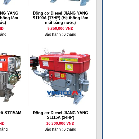
IANG YANG
Động cơ Diesel JIANG YANG
thống làm
S1100A (17HP) (Hệ thống làm
ớc)
mát bằng nước)
NĐ
9,850,000 VNĐ
háng
Bảo hành : 6 tháng
di S1115AM
Động cơ Diesel JIANG YANG
S1115A (24HP)
VNĐ
10,300,000 VNĐ
tháng
Bảo hành : 6 tháng