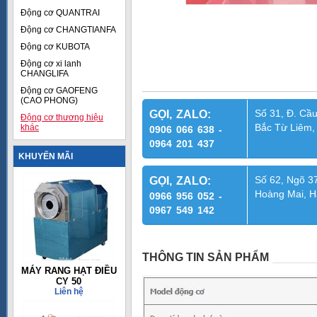
Động cơ QUANTRAI
Động cơ CHANGTIANFA
Động cơ KUBOTA
Động cơ xi lanh
CHANGLIFA
Động cơ GAOFENG
(CAO PHONG)
Số 31, Đ. Cầu
GỌI, ZALO:
Động cơ thương hiệu
Bắc Từ Liêm,
khác
0906 066 638 -
0964 201 437
KHUYẾN MÃI
Số 62, Ngõ 37
GỌI, ZALO:
Hoàng Mai, H
0966 956 052 -
0967 549 142
THÔNG TIN SẢN PHẨM
MÁY RANG HẠT ĐIỀU
CY 50
Liên hệ