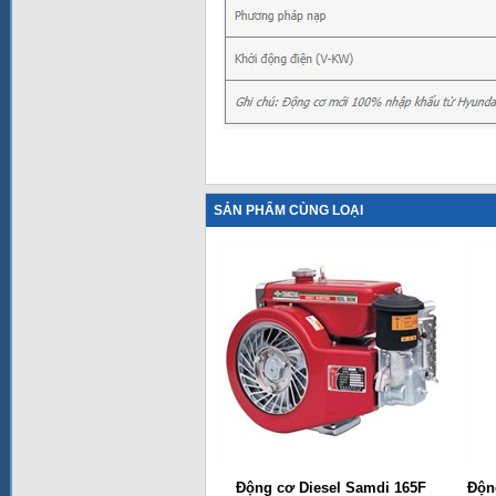
SẢN PHẨM CÙNG LOẠI
Động cơ Diesel Samdi 165F
Động