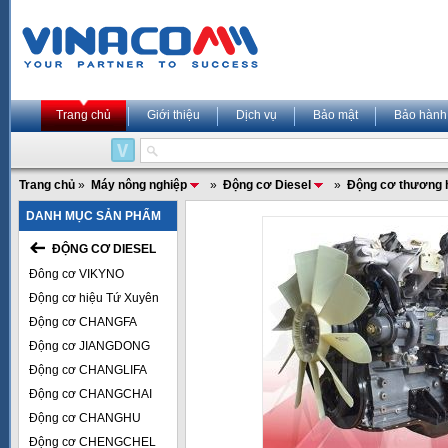
Trang chủ
Giới thiệu
Dịch vụ
Bảo mật
Bảo hành
Trang chủ
»
Máy nông nghiệp
»
Động cơ Diesel
»
Động cơ thương 
DANH MỤC SẢN PHẨM
ĐỘNG CƠ DIESEL
Đông cơ VIKYNO
Động cơ hiệu Tứ Xuyên
Động cơ CHANGFA
Động cơ JIANGDONG
Động cơ CHANGLIFA
Động cơ CHANGCHAI
Động cơ CHANGHU
Động cơ CHENGCHEL