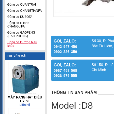
Động cơ QUANTRAI
Động cơ CHANGTIANFA
Động cơ KUBOTA
Động cơ xi lanh
CHANGLIFA
Động cơ GAOFENG
(CAO PHONG)
Số 30, Đ. Phú
GỌI, ZALO:
Động cơ thương hiệu
Bắc Từ Liêm,
khác
0942 547 456 -
0902 226 359
KHUYẾN MÃI
Số 150, Đ. số
GỌI, ZALO:
Chí Minh
0967 458 568 -
0926 575 555
THÔNG TIN SẢN PHẨM
MÁY RANG HẠT ĐIỀU
CY 50
Model :D8
Liên hệ