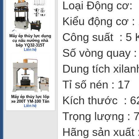
Loại Động cơ: 
Kiểu động cơ : 
Công suất : 5
Máy ép thủy lực dụng
cụ nấu nướng nhà
bếp YQ32-315T
Số vòng quay :
Liên hệ
Dung tích xilan
Tỉ số nén : 17
Kích thước : 
Máy ép thủy lực lốp
xe 200T YM-100 Tấn
Liên hệ
Trọng lượng : 
Hãng sản xuất