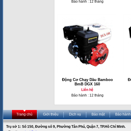
Bảo hành : 12 tháng
Động Cơ Chạy Dầu Bamboo
Đ
BmB DGX 160
Liên hệ
Bảo hành : 12 tháng
Trang chủ
Giới thiệu
Dịch vụ
Bảo mật
Bảo hành
Trụ sở 1: Số 150, Đường số 9, Phường Tân Phú, Quận 7, TP.Hồ Chí Minh.