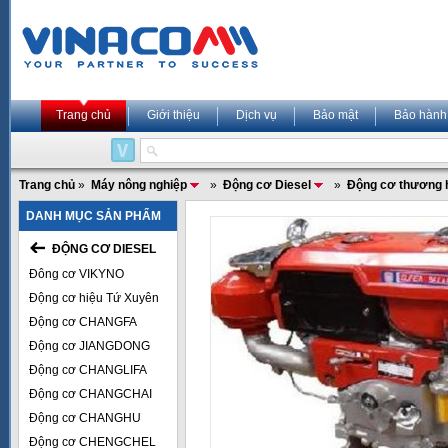
Trang chủ
Giới thiệu
Dịch vụ
Bảo mật
Bảo hành
Trang chủ
»
Máy nông nghiệp
»
Động cơ Diesel
»
Động cơ thương 
DANH MỤC SẢN PHẨM
ĐỘNG CƠ DIESEL
Đông cơ VIKYNO
Động cơ hiệu Tứ Xuyên
Động cơ CHANGFA
Động cơ JIANGDONG
Động cơ CHANGLIFA
Động cơ CHANGCHAI
Động cơ CHANGHU
Động cơ CHENGCHEL