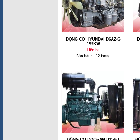
ĐỘNG CƠ HYUNDAI D6AZ-G
Đ
199KW
Liên hệ
Bảo hành : 12 tháng
ĐỘNG CƠ DOOSAN D1146T
Đ