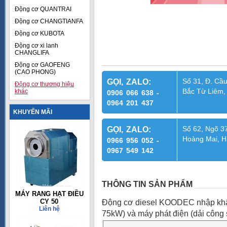
Động cơ QUANTRAI
Động cơ CHANGTIANFA
Động cơ KUBOTA
Động cơ xi lanh
CHANGLIFA
Động cơ GAOFENG
(CAO PHONG)
Số 31, Đ. Cầu
GỌI, ZALO:
Động cơ thương hiệu
Bắc Từ Liêm,
khác
0906 066 638 -
0964 201 437
KHUYẾN MÃI
Số 62, Ngõ 37
GỌI, ZALO:
Hoàng Mai, H
0966 956 052 -
0967 549 142
THÔNG TIN SẢN PHẨM
MÁY RANG HẠT ĐIỀU
CY 50
Động cơ diesel KOODEC nhập khẩu
Liên hệ
75kW) và máy phát điện (dải công