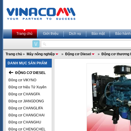
Trang chủ
Giới thiệu
Dịch vụ
Bảo mật
Bảo hành
Trang chủ
»
Máy nông nghiệp
»
Động cơ Diesel
»
Động cơ thương 
DANH MỤC SẢN PHẨM
ĐỘNG CƠ DIESEL
Đông cơ VIKYNO
Động cơ hiệu Tứ Xuyên
Động cơ CHANGFA
Động cơ JIANGDONG
Động cơ CHANGLIFA
Động cơ CHANGCHAI
Động cơ CHANGHU
Động cơ CHENGCHEL