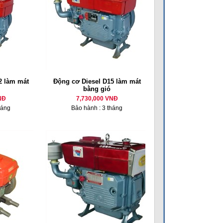
 làm mát
Động cơ Diesel D15 làm mát
bằng gió
NĐ
7,730,000 VNĐ
háng
Bảo hành : 3 tháng