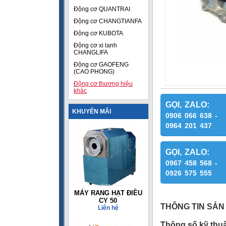
Động cơ QUANTRAI
Động cơ CHANGTIANFA
Động cơ KUBOTA
Động cơ xi lanh
CHANGLIFA
Động cơ GAOFENG
(CAO PHONG)
Động cơ thương hiệu
khác
GỌI, ZALO:
KHUYẾN MÃI
0906 066 638 -
0964 201 437
GỌI, ZALO:
0967 458 568 -
0926 575 555
MÁY RANG HẠT ĐIỀU
CY 50
THÔNG TIN SẢN
Liên hệ
Thông số kỹ th