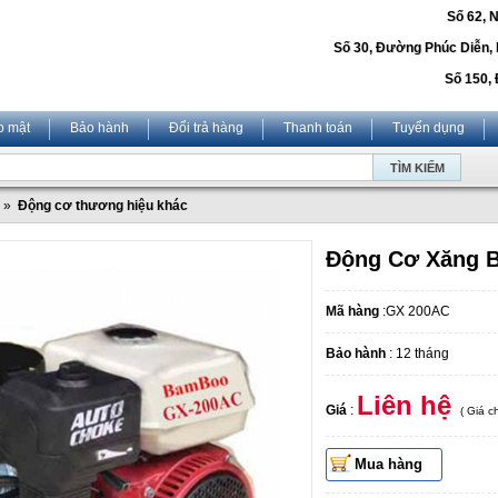
Số 62, 
Số 30, Đường Phúc Diễn,
Số 150, 
o mật
Bảo hành
Đổi trả hàng
Thanh toán
Tuyển dụng
»
Động cơ thương hiệu khác
Động Cơ Xăng 
Mã hàng
:GX 200AC
Bảo hành
: 12 tháng
Liên hệ
Giá
:
( Giá 
Mua hàng