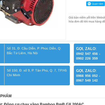
Giá bán niêm yết trên Websit
hóa đơn đỏ khi mua hàng để
Số 31, Đ. Cầu Diễn, P. Phúc Diễn, Q.
GỌI, ZALO:
Bắc Từ Liêm, Hà Nội
0942 547 456 -
0902 226 359
Số 150, Đ. số 9, P. Tân Phú, Q. 7, TP.Hồ
GỌI, ZALO:
Chí Minh
0966 956 052 -
0967 549 142
 PHẨM
uật: Động cơ chạy xăng Bamboo BmB GX 200AC