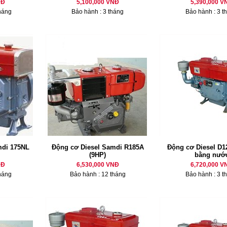
NĐ
5,100,000 VNĐ
5,390,000 V
háng
Bảo hành : 3 tháng
Bảo hành : 3 t
mdi 175NL
Động cơ Diesel Samdi R185A
Động cơ Diesel D12
(9HP)
bằng nướ
NĐ
6,530,000 VNĐ
6,720,000 V
háng
Bảo hành : 12 tháng
Bảo hành : 3 t