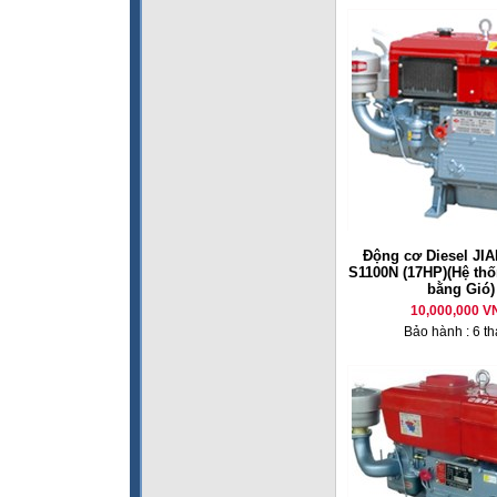
Động cơ Diesel JI
S1100N (17HP)(Hệ th
bằng Gió)
10,000,000 V
Bảo hành : 6 t