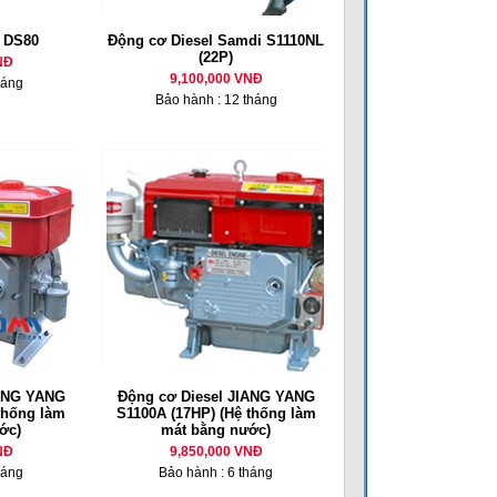
l DS80
Động cơ Diesel Samdi S1110NL
(22P)
NĐ
9,100,000 VNĐ
háng
Bảo hành : 12 tháng
IANG YANG
Động cơ Diesel JIANG YANG
thống làm
S1100A (17HP) (Hệ thống làm
ớc)
mát bằng nước)
NĐ
9,850,000 VNĐ
háng
Bảo hành : 6 tháng