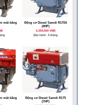
m mát bằng
Động cơ Diesel Samdi R170A
(4HP)
NĐ
4,350,000 VNĐ
háng
Bảo hành : 6 tháng
m mát bằng
Động cơ Diesel Samdi R175
(7HP)