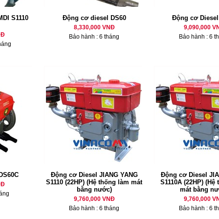
MDI S1110
Động cơ diesel DS60
Động cơ Diese
8,330,000 VNĐ
9,090,000 V
NĐ
Bảo hành : 6 tháng
Bảo hành : 6 t
háng
 DS60C
Động cơ Diesel JIANG YANG
Động cơ Diesel J
S1110 (22HP) (Hệ thống làm mát
S1110A (22HP) (Hệ 
NĐ
bằng nước)
mát bằng nư
háng
9,760,000 VNĐ
9,760,000 V
Bảo hành : 6 tháng
Bảo hành : 6 t