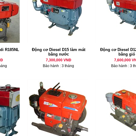
di R185NL
Động cơ Diesel D15 làm mát
Động cơ Diesel D12
bằng nước
bằng gió
NĐ
7,300,000 VNĐ
7,600,000 V
háng
Bảo hành : 3 tháng
Bảo hành : 3 t