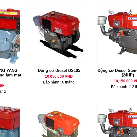
ANG YANG
Động cơ Diesel DS105
Động cơ Diesel Sam
ống làm mát
(24HP)
10,050,000 VNĐ
10,150,000 
Bảo hành : 6 tháng
NĐ
Bảo hành : 12 
háng