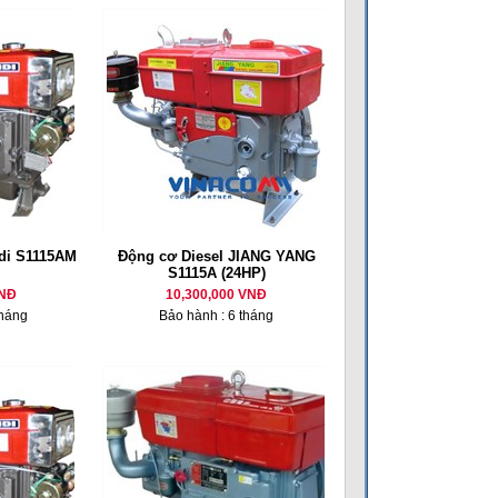
di S1115AM
Động cơ Diesel JIANG YANG
S1115A (24HP)
VNĐ
10,300,000 VNĐ
tháng
Bảo hành : 6 tháng