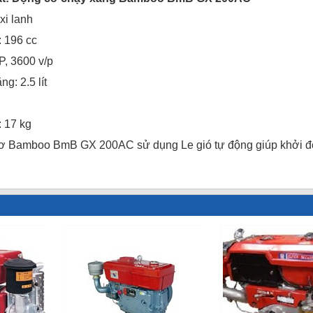
 xi lanh
: 196 cc
P, 3600 v/p
ng: 2.5 lít
: 17 kg
cơ Bamboo BmB GX 200AC sử dụng Le gió tự động giúp khởi động