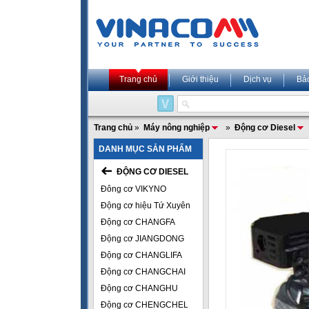
Trang chủ
Giới thiệu
Dịch vụ
Bả
Trang chủ
»
Máy nông nghiệp
»
Động cơ Diesel
DANH MỤC SẢN PHẨM
ĐỘNG CƠ DIESEL
Đông cơ VIKYNO
Động cơ hiệu Tứ Xuyên
Động cơ CHANGFA
Động cơ JIANGDONG
Động cơ CHANGLIFA
Động cơ CHANGCHAI
Động cơ CHANGHU
Động cơ CHENGCHEL