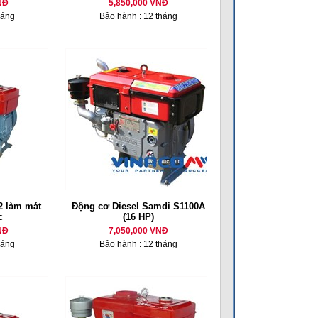
NĐ
5,850,000 VNĐ
háng
Bảo hành : 12 tháng
 làm mát
Động cơ Diesel Samdi S1100A
c
(16 HP)
NĐ
7,050,000 VNĐ
háng
Bảo hành : 12 tháng