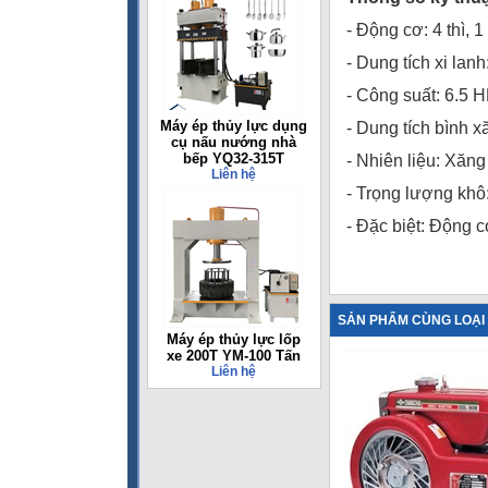
- Động cơ: 4 thì, 1
- Dung tích xi lanh
- Công suất: 6.5 H
Máy ép thủy lực dụng
- Dung tích bình xă
cụ nấu nướng nhà
bếp YQ32-315T
- Nhiên liệu: Xăng
Liên hệ
- Trọng lượng khô
- Đặc biệt: Động 
SẢN PHẨM CÙNG LOẠI
Máy ép thủy lực lốp
xe 200T YM-100 Tấn
Liên hệ