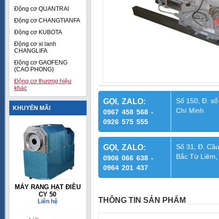
Động cơ QUANTRAI
Động cơ CHANGTIANFA
Động cơ KUBOTA
Động cơ xi lanh
CHANGLIFA
Động cơ GAOFENG
(CAO PHONG)
Động cơ thương hiệu
khác
Số 150, Đ. số
GỌI, ZALO:
KHUYẾN MÃI
Chí Minh
0967 458 568 -
0926 575 555
Số 31, Đ. Cầu
GỌI, ZALO:
Bắc Từ Liêm,
0906 066 638 -
0964 201 437
MÁY RANG HẠT ĐIỀU
CY 50
THÔNG TIN SẢN PHẨM
Liên hệ