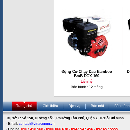
Động Cơ Chạy Dầu Bamboo
Đ
BmB DGX 160
Liên hệ
Bảo hành : 12 tháng
Trang chủ
Giới thiệu
Dịch vụ
Bảo mật
Bảo hành
Trụ sở 1: Số 150, Đường số 9, Phường Tân Phú, Quận 7, TP.Hồ Chí Minh.
- Email:
contact@vinacomm.vn
- Hotline:
0967 458 568 - 0906 066 638 - 0942 547 456 - 092 657 5555