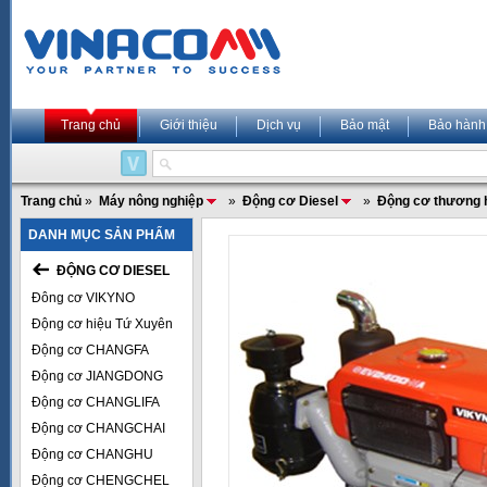
Trang chủ
Giới thiệu
Dịch vụ
Bảo mật
Bảo hành
Trang chủ
»
Máy nông nghiệp
»
Động cơ Diesel
»
Động cơ thương 
DANH MỤC SẢN PHẨM
ĐỘNG CƠ DIESEL
Đông cơ VIKYNO
Động cơ hiệu Tứ Xuyên
Động cơ CHANGFA
Động cơ JIANGDONG
Động cơ CHANGLIFA
Động cơ CHANGCHAI
Động cơ CHANGHU
Động cơ CHENGCHEL