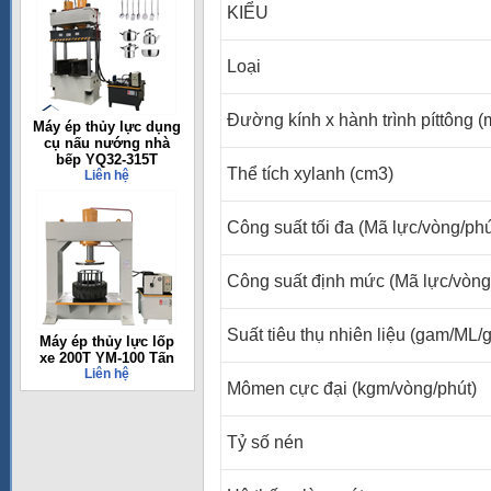
KIỂU
Loại
Đường kính x hành trình píttông 
Máy ép thủy lực dụng
cụ nấu nướng nhà
bếp YQ32-315T
Thể tích xylanh (cm3)
Liên hệ
Công suất tối đa (Mã lực/vòng/ph
Công suất định mức (Mã lực/vòng
Suất tiêu thụ nhiên liệu (gam/ML/g
Máy ép thủy lực lốp
xe 200T YM-100 Tấn
Liên hệ
Mômen cực đại (kgm/vòng/phút)
Tỷ số nén