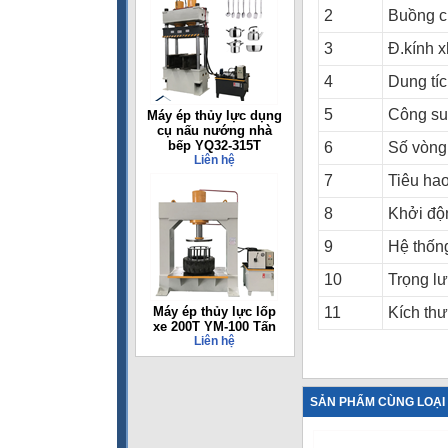
2
Buồng c
3
Đ.kính x
4
Dung tíc
5
Công su
Máy ép thủy lực dụng
cụ nấu nướng nhà
bếp YQ32-315T
6
Số vòng 
Liên hệ
7
Tiêu hao
8
Khởi độ
9
Hệ thốn
10
Trọng l
Máy ép thủy lực lốp
11
Kích th
xe 200T YM-100 Tấn
Liên hệ
SẢN PHẨM CÙNG LOẠI