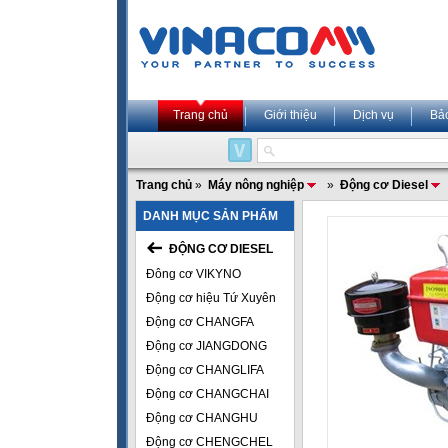
Trang chủ
Giới thiệu
Dịch vụ
Bả
Trang chủ
»
Máy nông nghiệp
»
Động cơ Diesel
DANH MỤC SẢN PHẨM
ĐỘNG CƠ DIESEL
Đông cơ VIKYNO
Động cơ hiệu Tứ Xuyên
Động cơ CHANGFA
Động cơ JIANGDONG
Động cơ CHANGLIFA
Động cơ CHANGCHAI
Động cơ CHANGHU
Động cơ CHENGCHEL