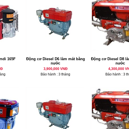
mdi 165F
Động cơ Diesel D6 làm mát bằng
Động cơ Diesel D8 là
nước
nước
NĐ
3,900,000 VNĐ
4,300,000 V
háng
Bảo hành : 3 tháng
Bảo hành : 3 t