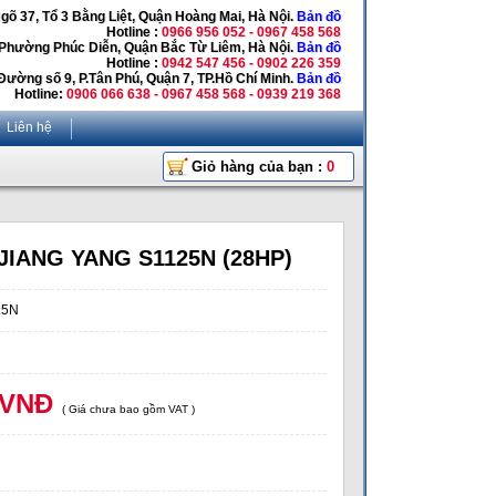
Ngõ 37, Tổ 3 Bằng Liệt, Quận Hoàng Mai, Hà Nội.
Bản đồ
Hotline :
0966 956 052 - 0967 458 568
 Phường Phúc Diễn, Quận Bắc Từ Liêm, Hà Nội.
Bản đồ
Hotline :
0942 547 456 - 0902 226 359
Đường số 9, P.Tân Phú, Quận 7, TP.Hồ Chí Minh.
Bản đồ
Hotline:
0906 066 638 - 0967 458 568 - 0939 219 368
Liên hệ
Giỏ hàng của bạn :
0
 JIANG YANG S1125N (28HP)
25N
 VNĐ
( Giá chưa bao gồm VAT )