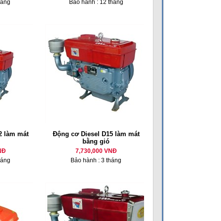
háng
Bảo hành : 12 tháng
 làm mát
Động cơ Diesel D15 làm mát
bằng gió
NĐ
7,730,000 VNĐ
háng
Bảo hành : 3 tháng