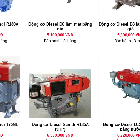
mdi R180A
Động cơ Diesel D6 làm mát bằng
Động cơ Diesel D8 là
gió
gió
NĐ
5,100,000 VNĐ
5,390,000 V
háng
Bảo hành : 3 tháng
Bảo hành : 3 t
mdi 175NL
Động cơ Diesel Samdi R185A
Động cơ Diesel D12
(9HP)
bằng nướ
NĐ
6,530,000 VNĐ
6,720,000 V