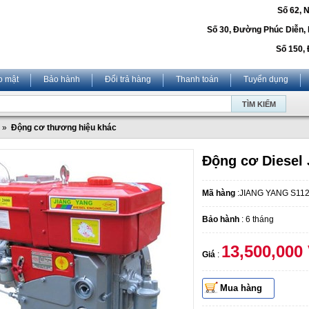
Số 62, 
Số 30, Đường Phúc Diễn,
Số 150, 
o mật
Bảo hành
Đổi trả hàng
Thanh toán
Tuyển dụng
»
Động cơ thương hiệu khác
Động cơ Diesel
Mã hàng
:JIANG YANG S11
Bảo hành
: 6 tháng
13,500,000
Giá
:
Mua hàng