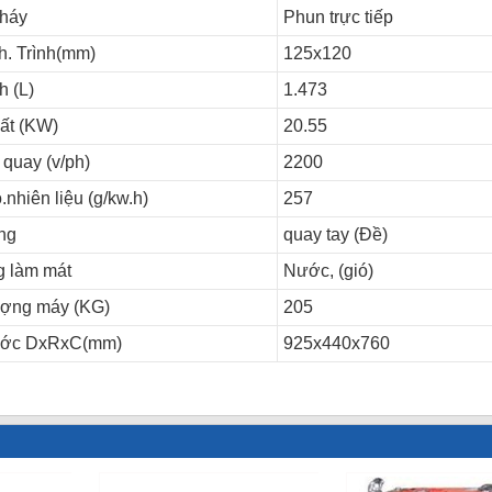
háy
Phun trực tiếp
h. Trình(mm)
125x120
h (L)
1.473
ất (KW)
20.55
quay (v/ph)
2200
.nhiên liệu (g/kw.h)
257
ng
quay tay (Đề)
g làm mát
Nước, (gió)
ượng máy (KG)
205
ước DxRxC(mm)
925x440x760