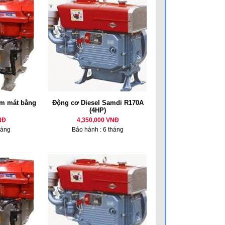
m mát bằng
Động cơ Diesel Samdi R170A
(4HP)
NĐ
4,350,000 VNĐ
háng
Bảo hành : 6 tháng