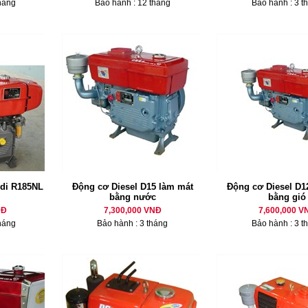
háng
Bảo hành : 12 tháng
Bảo hành : 3 t
di R185NL
Động cơ Diesel D15 làm mát
Động cơ Diesel D12
bằng nước
bằng gió
NĐ
7,300,000 VNĐ
7,600,000 V
háng
Bảo hành : 3 tháng
Bảo hành : 3 t