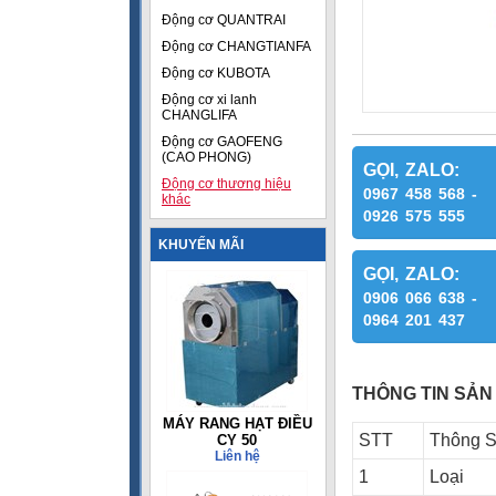
Động cơ QUANTRAI
Động cơ CHANGTIANFA
Động cơ KUBOTA
Động cơ xi lanh
CHANGLIFA
Động cơ GAOFENG
(CAO PHONG)
GỌI, ZALO:
Động cơ thương hiệu
0967 458 568 -
khác
0926 575 555
KHUYẾN MÃI
GỌI, ZALO:
0906 066 638 -
0964 201 437
THÔNG TIN SẢN
MÁY RANG HẠT ĐIỀU
STT
Thông 
CY 50
Liên hệ
1
Loại