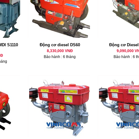
MDI S1110
Động cơ diesel DS60
Động cơ Diese
8,330,000 VNĐ
9,090,000 V
NĐ
Bảo hành : 6 tháng
Bảo hành : 6 t
háng