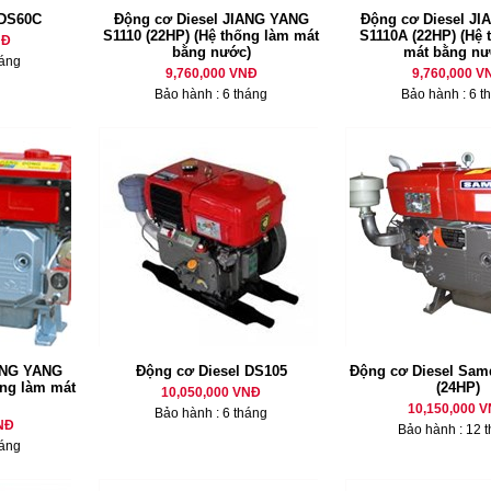
 DS60C
Động cơ Diesel JIANG YANG
Động cơ Diesel J
S1110 (22HP) (Hệ thống làm mát
S1110A (22HP) (Hệ 
NĐ
bằng nước)
mát bằng nư
háng
9,760,000 VNĐ
9,760,000 V
Bảo hành : 6 tháng
Bảo hành : 6 t
ANG YANG
Động cơ Diesel DS105
Động cơ Diesel Sam
ống làm mát
(24HP)
10,050,000 VNĐ
10,150,000 
Bảo hành : 6 tháng
NĐ
Bảo hành : 12 
háng