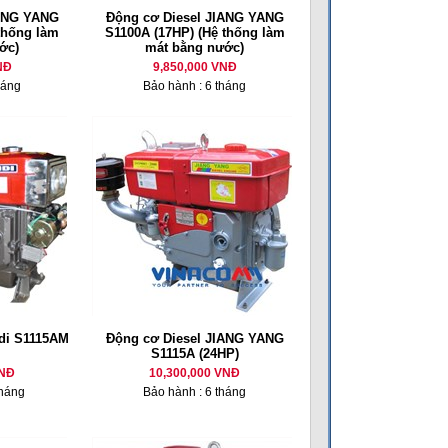
IANG YANG
Động cơ Diesel JIANG YANG
thống làm
S1100A (17HP) (Hệ thống làm
ớc)
mát bằng nước)
NĐ
9,850,000 VNĐ
háng
Bảo hành : 6 tháng
di S1115AM
Động cơ Diesel JIANG YANG
S1115A (24HP)
VNĐ
10,300,000 VNĐ
tháng
Bảo hành : 6 tháng