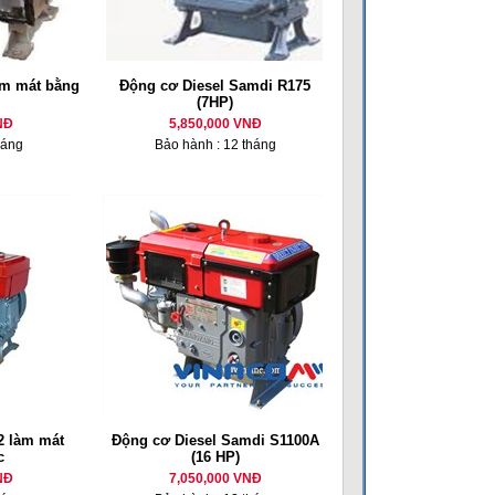
m mát bằng
Động cơ Diesel Samdi R175
(7HP)
NĐ
5,850,000 VNĐ
háng
Bảo hành : 12 tháng
 làm mát
Động cơ Diesel Samdi S1100A
c
(16 HP)
NĐ
7,050,000 VNĐ