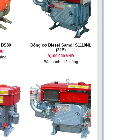
l DS80
Động cơ Diesel Samdi S1110NL
(22P)
NĐ
9,100,000 VNĐ
háng
Bảo hành : 12 tháng