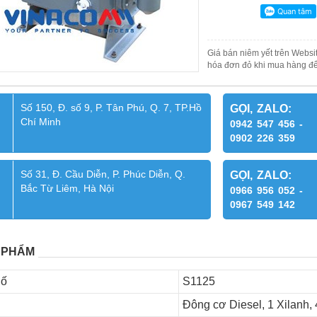
Giá bán niêm yết trên Websit
hóa đơn đỏ khi mua hàng để
Số 150, Đ. số 9, P. Tân Phú, Q. 7, TP.Hồ
GỌI, ZALO:
Chí Minh
0942 547 456 -
0902 226 359
Số 31, Đ. Cầu Diễn, P. Phúc Diễn, Q.
GỌI, ZALO:
Bắc Từ Liêm, Hà Nội
0966 956 052 -
0967 549 142
 PHẨM
Số
S1125
Đông cơ Diesel, 1 Xilanh, 