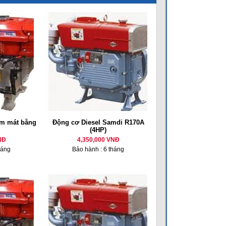
m mát bằng
Động cơ Diesel Samdi R170A
(4HP)
NĐ
4,350,000 VNĐ
háng
Bảo hành : 6 tháng