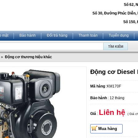
Số 62, 
Số 30, Đường Phúc Diễn,
Số 150, 
o mật
Bảo hành
Đổi trả hàng
Thanh toán
Tuyển dụng
»
Động cơ thương hiệu khác
Động cơ Diesel
Mã hàng
:KM170F
Bảo hành
: 12 tháng
Liên hệ
Giá
:
( Giá 
Mua hàng