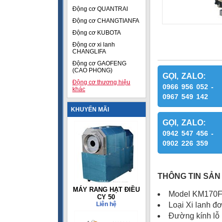
Động cơ QUANTRAI
Động cơ CHANGTIANFA
Động cơ KUBOTA
Động cơ xi lanh
CHANGLIFA
Động cơ GAOFENG
(CAO PHONG)
GỌI, ZALO:
Động cơ thương hiệu
0966 956 052 -
khác
0967 549 142
KHUYẾN MÃI
GỌI, ZALO:
0942 547 456 -
0902 226 359
THÔNG TIN SẢN
MÁY RANG HẠT ĐIỀU
Model KM170
CY 50
Liên hệ
Loại Xi lanh đơ
Đường kính lỗ 