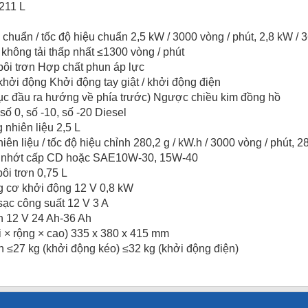
211 L
chuẩn / tốc độ hiệu chuẩn 2,5 kW / 3000 vòng / phút, 2,8 kW / 
 không tải thấp nhất ≤1300 vòng / phút
ôi trơn Hợp chất phun áp lực
ởi động Khởi động tay giật / khởi động điện
rục đầu ra hướng về phía trước) Ngược chiều kim đồng hồ
số 0, số -10, số -20 Diesel
 nhiên liệu 2,5 L
nhiên liệu / tốc độ hiệu chỉnh 280,2 g / kW.h / 3000 vòng / phút, 2
 nhớt cấp CD hoặc SAE10W-30, 15W-40
ôi trơn 0,75 L
g cơ khởi động 12 V 0,8 kW
sạc công suất 12 V 3 A
n 12 V 24 Ah-36 Ah
i × rộng × cao) 335 x 380 x 415 mm
nh ≤27 kg (khởi động kéo) ≤32 kg (khởi động điện)