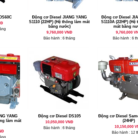
 DS60C
Động cơ Diesel JIANG YANG
Động cơ Diesel J
S1110 (22HP) (Hệ thống làm mát
S1110A (22HP) (Hệ 
NĐ
bằng nước)
mát bằng nư
háng
9,760,000 VNĐ
9,760,000 V
Bảo hành : 6 tháng
Bảo hành : 6 t
ANG YANG
Động cơ Diesel DS105
Động cơ Diesel Sam
ống làm mát
(24HP)
10,050,000 VNĐ
10,150,000 
Bảo hành : 6 tháng
NĐ
Bảo hành : 12 
háng