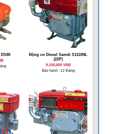
l DS80
Động cơ Diesel Samdi S1110NL
(22P)
NĐ
9,100,000 VNĐ
háng
Bảo hành : 12 tháng