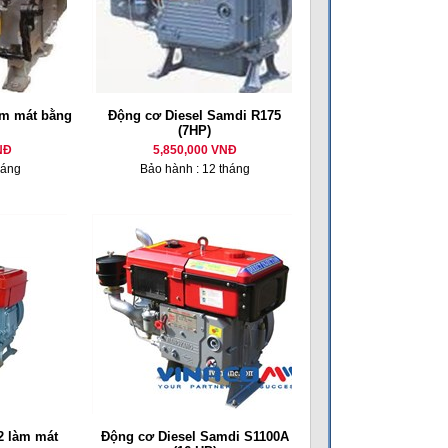
m mát bằng
Động cơ Diesel Samdi R175
(7HP)
NĐ
5,850,000 VNĐ
háng
Bảo hành : 12 tháng
 làm mát
Động cơ Diesel Samdi S1100A