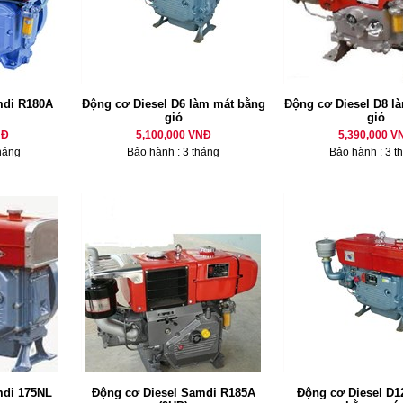
mdi R180A
Động cơ Diesel D6 làm mát bằng
Động cơ Diesel D8 là
gió
gió
NĐ
5,100,000 VNĐ
5,390,000 V
háng
Bảo hành : 3 tháng
Bảo hành : 3 t
mdi 175NL
Động cơ Diesel Samdi R185A
Động cơ Diesel D12