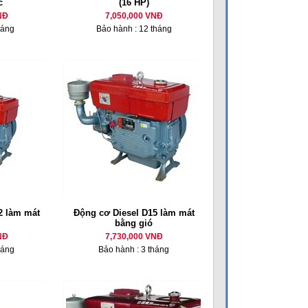
c
(16 HP)
NĐ
7,050,000 VNĐ
háng
Bảo hành : 12 tháng
 làm mát
Động cơ Diesel D15 làm mát
bằng gió
NĐ
7,730,000 VNĐ
háng
Bảo hành : 3 tháng