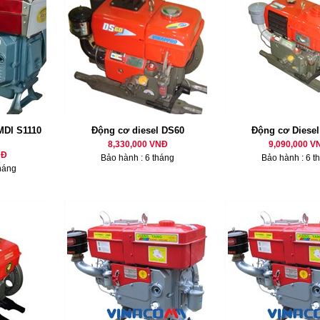
MDI S1110
Động cơ diesel DS60
Động cơ Diese
8,330,000 VNĐ
9,090,000 V
NĐ
Bảo hành : 6 tháng
Bảo hành : 6 t
háng