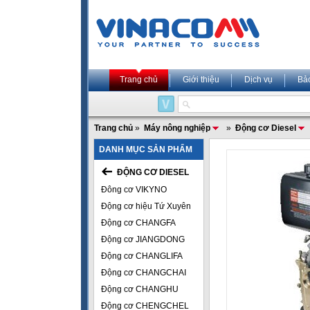
Trang chủ
Giới thiệu
Dịch vụ
Bả
Trang chủ
»
Máy nông nghiệp
»
Động cơ Diesel
DANH MỤC SẢN PHẨM
ĐỘNG CƠ DIESEL
Đông cơ VIKYNO
Động cơ hiệu Tứ Xuyên
Động cơ CHANGFA
Động cơ JIANGDONG
Động cơ CHANGLIFA
Động cơ CHANGCHAI
Động cơ CHANGHU
Động cơ CHENGCHEL