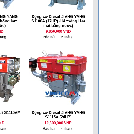
IANG YANG
Động cơ Diesel JIANG YANG
thống làm
S1100A (17HP) (Hệ thống làm
ớc)
mát bằng nước)
NĐ
9,850,000 VNĐ
háng
Bảo hành : 6 tháng
di S1115AM
Động cơ Diesel JIANG YANG
S1115A (24HP)
VNĐ
10,300,000 VNĐ
tháng
Bảo hành : 6 tháng