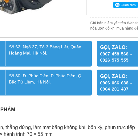
Giá bán niêm yết trên Websit
hóa đơn đỏ khi mua hàng để
Số 62, Ngõ 37, Tổ 3 Bằng Liệt, Quận
GỌI, ZALO:
Hoàng Mai, Hà Nội.
0967 458 568 -
0926 575 555
Số 30, Đ. Phúc Diễn, P. Phúc Diễn, Q.
GỌI, ZALO:
Bắc Từ Liêm, Hà Nội.
0906 066 638 -
0964 201 437
 PHẨM
F
n, thẳng đứng, làm mát bằng không khí, bốn kỳ, phun trực tiếp
× hành trình 70 × 55 mm