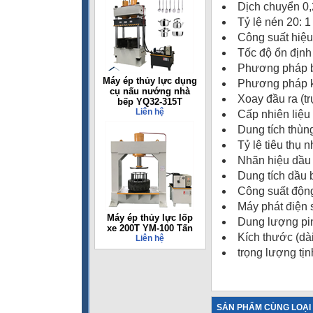
Dịch chuyển 0,
Tỷ lệ nén 20: 1
Công suất hiệu 
Tốc độ ổn định
Phương pháp b
Máy ép thủy lực dụng
Phương pháp kh
cụ nấu nướng nhà
Xoay đầu ra (t
bếp YQ32-315T
Liên hệ
Cấp nhiên liệu 
Dung tích thùng
Tỷ lệ tiêu thụ 
Nhãn hiệu dầu
Dung tích dầu b
Công suất độn
Máy phát điện 
Máy ép thủy lực lốp
Dung lượng pi
xe 200T YM-100 Tấn
Kích thước (dà
Liên hệ
trọng lượng tị
SẢN PHẨM CÙNG LOẠI