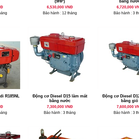
(9HP)
bằng nướ
NĐ
6,530,000 VNĐ
6,720,000 V
háng
Bảo hành : 12 tháng
Bảo hành : 3 t
di R185NL
Động cơ Diesel D15 làm mát
Động cơ Diesel D12
bằng nước
bằng gió
NĐ
7,300,000 VNĐ
7,600,000 V
háng
Bảo hành : 3 tháng
Bảo hành : 3 t