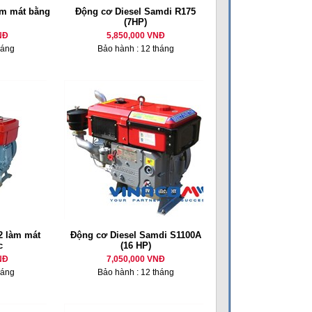
m mát bằng
Động cơ Diesel Samdi R175
(7HP)
NĐ
5,850,000 VNĐ
háng
Bảo hành : 12 tháng
 làm mát
Động cơ Diesel Samdi S1100A
c
(16 HP)
NĐ
7,050,000 VNĐ
háng
Bảo hành : 12 tháng