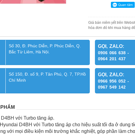
Giá bán niêm yết trên Websit
hóa đơn đỏ khi mua hàng để
Số 30, Đ. Phúc Diễn, P. Phúc Diễn, Q.
GỌI, ZALO:
Bắc Từ Liêm, Hà Nội.
0906 066 638 -
0964 201 437
Số 150, Đ. số 9, P. Tân Phú, Q. 7, TP.Hồ
GỌI, ZALO:
Chí Minh
0966 956 052 -
0967 549 142
 PHẨM
 D4BH với Turbo tăng áp.
yundai D4BH với Turbo tăng áp cho hiệu suất tối đa ở dung tích 2
 ứng với mọi điều kiện môi trường khắc nghiệt, góp phần làm c