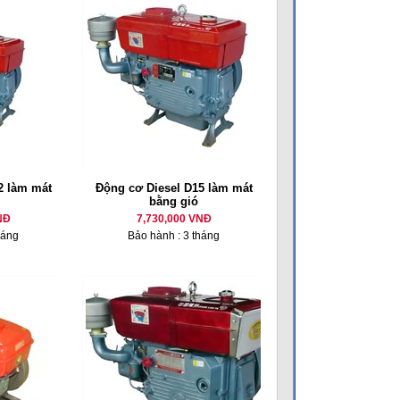
 làm mát
Động cơ Diesel D15 làm mát
bằng gió
NĐ
7,730,000 VNĐ
háng
Bảo hành : 3 tháng