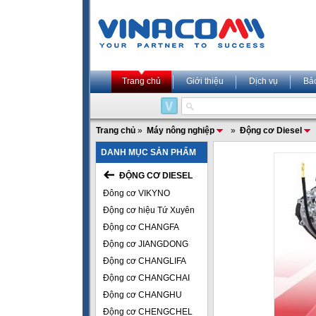
Trang chủ
Giới thiệu
Dịch vụ
Bả
Trang chủ
»
Máy nông nghiệp
»
Động cơ Diesel
DANH MỤC SẢN PHẨM
ĐỘNG CƠ DIESEL
Đông cơ VIKYNO
Động cơ hiệu Tứ Xuyên
Động cơ CHANGFA
Động cơ JIANGDONG
Động cơ CHANGLIFA
Động cơ CHANGCHAI
Động cơ CHANGHU
Động cơ CHENGCHEL