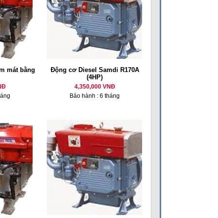
m mát bằng
Động cơ Diesel Samdi R170A
(4HP)
NĐ
4,350,000 VNĐ
háng
Bảo hành : 6 tháng