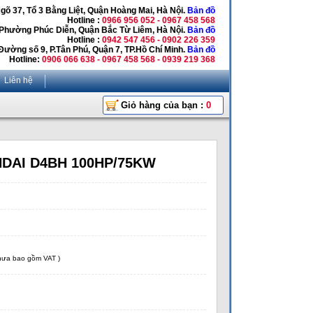
Ngõ 37, Tổ 3 Bằng Liệt, Quận Hoàng Mai, Hà Nội.
Bản đồ
Hotline :
0966 956 052 - 0967 458 568
 Phường Phúc Diễn, Quận Bắc Từ Liêm, Hà Nội.
Bản đồ
Hotline :
0942 547 456 - 0902 226 359
Đường số 9, P.Tân Phú, Quận 7, TP.Hồ Chí Minh.
Bản đồ
Hotline:
0906 066 638 - 0967 458 568 - 0939 219 368
Liên hệ
Giỏ hàng của bạn :
0
DAI D4BH 100HP/75KW
chưa bao gồm VAT )