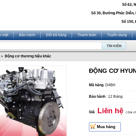
Số 62, 
Số 30, Đường Phúc Diễn,
Số 150, 
o mật
Bảo hành
Đổi trả hàng
Thanh toán
Tuyển dụng
»
Động cơ thương hiệu khác
ĐỘNG CƠ HYUN
Mã hàng
:D4BH
Bảo hành
: 12 tháng
Liên hệ
Giá
:
( Giá 
Mua hàng