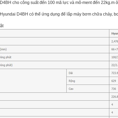
D4BH cho công suất đến 100 mã lực và mô-ment đến 22kg.m ở v
 Hyundai D4BH có thể ứng dụng để lắp máy bơm chữa cháy, bơ
ật