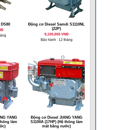
l DS80
Động cơ Diesel Samdi S1110NL
(22P)
NĐ
9,100,000 VNĐ
háng
Bảo hành : 12 tháng
IANG YANG
Động cơ Diesel JIANG YANG
thống làm
S1100A (17HP) (Hệ thống làm
ớc)
mát bằng nước)