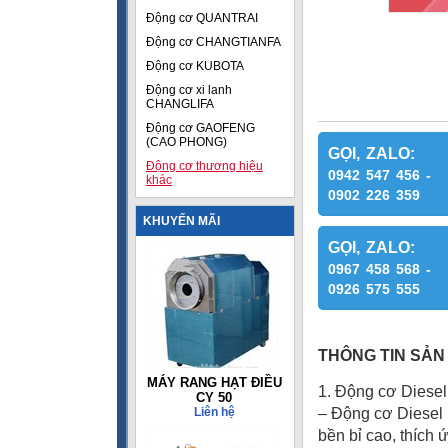
Động cơ QUANTRAI
Động cơ CHANGTIANFA
Động cơ KUBOTA
Động cơ xi lanh
CHANGLIFA
Động cơ GAOFENG
(CAO PHONG)
GỌI, ZALO:
Động cơ thương hiệu
0942 547 456 -
khác
0902 226 359
KHUYẾN MÃI
GỌI, ZALO:
0967 458 568 -
0926 575 555
THÔNG TIN SẢN
MÁY RANG HẠT ĐIỀU
1. Động cơ Diesel
CY 50
Liên hệ
– Động cơ Diesel H
bền bỉ cao, thích