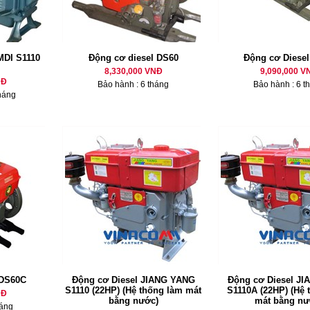
MDI S1110
Động cơ diesel DS60
Động cơ Diese
8,330,000 VNĐ
9,090,000 V
NĐ
Bảo hành : 6 tháng
Bảo hành : 6 t
háng
 DS60C
Động cơ Diesel JIANG YANG
Động cơ Diesel J
S1110 (22HP) (Hệ thống làm mát
S1110A (22HP) (Hệ 
NĐ
bằng nước)
mát bằng nư
háng