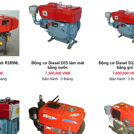
di R185NL
Động cơ Diesel D15 làm mát
Động cơ Diesel D12
bằng nước
bằng gió
NĐ
7,300,000 VNĐ
7,600,000 V
háng
Bảo hành : 3 tháng
Bảo hành : 3 t