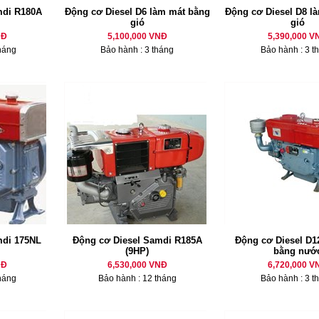
mdi R180A
Động cơ Diesel D6 làm mát bằng
Động cơ Diesel D8 là
gió
gió
NĐ
5,100,000 VNĐ
5,390,000 V
háng
Bảo hành : 3 tháng
Bảo hành : 3 t
mdi 175NL
Động cơ Diesel Samdi R185A
Động cơ Diesel D12
(9HP)
bằng nướ
NĐ
6,530,000 VNĐ
6,720,000 V
háng
Bảo hành : 12 tháng
Bảo hành : 3 t