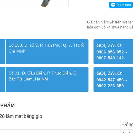
Giá bán niêm yết trên Websit
hóa đơn đỏ khi mua hàng để
Số 150, Đ. số 9, P. Tân Phú, Q. 7, TP.Hồ
GỌI, ZALO:
Chí Minh
0966 956 052 -
0967 549 142
Số 31, Đ. Cầu Diễn, P. Phúc Diễn, Q.
GỌI, ZALO:
Bắc Từ Liêm, Hà Nội
0942 547 456 -
0902 226 359
 PHẨM
 làm mát bằng gió
Động