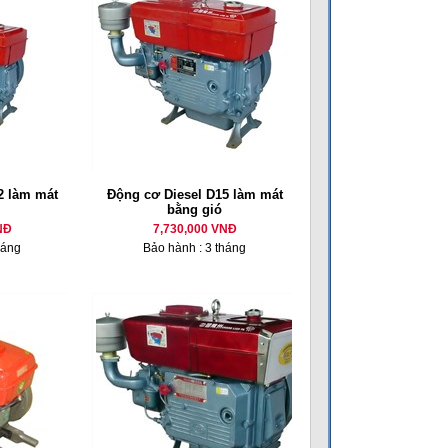
 làm mát
Động cơ Diesel D15 làm mát
bằng gió
NĐ
7,730,000 VNĐ
háng
Bảo hành : 3 tháng