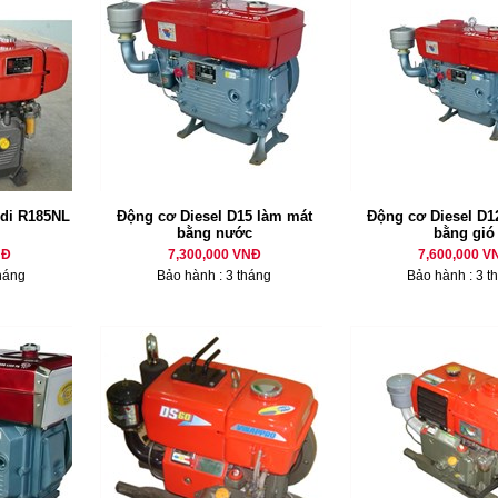
di R185NL
Động cơ Diesel D15 làm mát
Động cơ Diesel D12
bằng nước
bằng gió
NĐ
7,300,000 VNĐ
7,600,000 V
háng
Bảo hành : 3 tháng
Bảo hành : 3 t