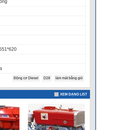
tong
551*620
a
Động cơ Diesel
D28
làm mát bằng gió
XEM DẠNG LIST