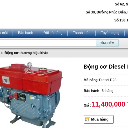
Số 62, 
Số 30, Đường Phúc Diễn,
Số 150, 
o mật
Bảo hành
Đổi trả hàng
Thanh toán
Tuyển dụng
»
Động cơ thương hiệu khác
Động cơ Diesel D
Mã hàng
:Diesel D28
Bảo hành
: 6 tháng
11,400,000
Giá
:
Mua hàng