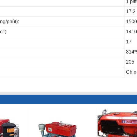
1 pit
17.2
ng/phút):
1500
cc):
1410
17
814*
205
Chin