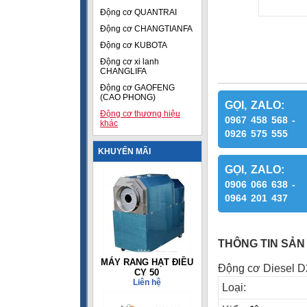
Động cơ QUANTRAI
Động cơ CHANGTIANFA
Động cơ KUBOTA
Động cơ xi lanh
CHANGLIFA
Động cơ GAOFENG
(CAO PHONG)
GỌI, ZALO:
Động cơ thương hiệu
0967 458 568 -
khác
0926 575 555
KHUYẾN MÃI
GỌI, ZALO:
0906 066 638 -
0964 201 437
THÔNG TIN SẢN
MÁY RANG HẠT ĐIỀU
Động cơ Diesel D28
CY 50
Liên hệ
Loại: