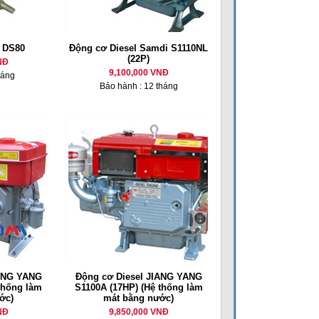
l DS80
Động cơ Diesel Samdi S1110NL
(22P)
NĐ
9,100,000 VNĐ
háng
Bảo hành : 12 tháng
IANG YANG
Động cơ Diesel JIANG YANG
thống làm
S1100A (17HP) (Hệ thống làm
ớc)
mát bằng nước)
NĐ
9,850,000 VNĐ