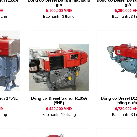
mdi R180A
Động cơ Diesel D6 làm mát bằng
Động cơ Diesel D8 là
gió
gió
NĐ
5,100,000 VNĐ
5,390,000 V
háng
Bảo hành : 3 tháng
Bảo hành : 3 t
mdi 175NL
Động cơ Diesel Samdi R185A
Động cơ Diesel D12
(9HP)
bằng nướ
NĐ
6,530,000 VNĐ
6,720,000 V
háng
Bảo hành : 12 tháng
Bảo hành : 3 t