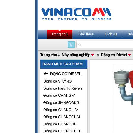
Trang chủ
Giới thiệu
Dịch vụ
Bả
Trang chủ
»
Máy nông nghiệp
»
Động cơ Diesel
DANH MỤC SẢN PHẨM
ĐỘNG CƠ DIESEL
Đông cơ VIKYNO
Động cơ hiệu Tứ Xuyên
Động cơ CHANGFA
Động cơ JIANGDONG
Động cơ CHANGLIFA
Động cơ CHANGCHAI
Động cơ CHANGHU
Động cơ CHENGCHEL