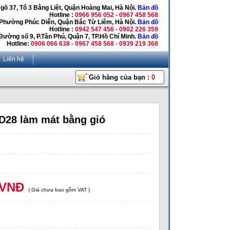
Ngõ 37, Tổ 3 Bằng Liệt, Quận Hoàng Mai, Hà Nội.
Bản đồ
Hotline :
0966 956 052 - 0967 458 568
 Phường Phúc Diễn, Quận Bắc Từ Liêm, Hà Nội.
Bản đồ
Hotline :
0942 547 456 - 0902 226 359
Đường số 9, P.Tân Phú, Quận 7, TP.Hồ Chí Minh.
Bản đồ
Hotline:
0906 066 638 - 0967 458 568 - 0939 219 368
Liên hệ
Giỏ hàng của bạn :
0
28 làm mát bằng gió
 VNĐ
( Giá chưa bao gồm VAT )