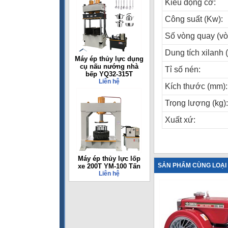
Kiểu động cơ:
Công suất (Kw):
Số vòng quay (vò
Dung tích xilanh (
Máy ép thủy lực dụng
cụ nấu nướng nhà
Tỉ số nén:
bếp YQ32-315T
Liên hệ
Kích thước (mm):
Trọng lượng (kg):
Xuất xứ:
Máy ép thủy lực lốp
SẢN PHẨM CÙNG LOẠI
xe 200T YM-100 Tấn
Liên hệ