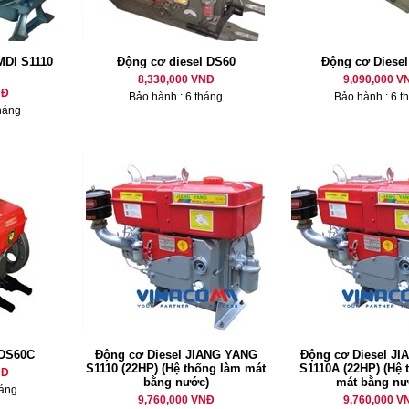
MDI S1110
Động cơ diesel DS60
Động cơ Diese
8,330,000 VNĐ
9,090,000 V
NĐ
Bảo hành : 6 tháng
Bảo hành : 6 t
háng
 DS60C
Động cơ Diesel JIANG YANG
Động cơ Diesel J
S1110 (22HP) (Hệ thống làm mát
S1110A (22HP) (Hệ 
NĐ
bằng nước)
mát bằng nư
háng
9,760,000 VNĐ
9,760,000 V