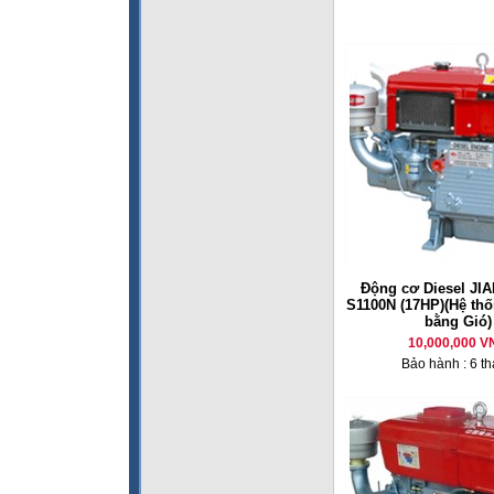
Động cơ Diesel JI
S1100N (17HP)(Hệ th
bằng Gió)
10,000,000 V
Bảo hành : 6 t