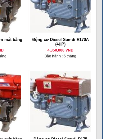
m mát bằng
Động cơ Diesel Samdi R170A
(4HP)
NĐ
4,350,000 VNĐ
háng
Bảo hành : 6 tháng