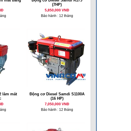
m mát bằng
Động cơ Diesel Samdi R175
(7HP)
NĐ
5,850,000 VNĐ
háng
Bảo hành : 12 tháng
 làm mát
Động cơ Diesel Samdi S1100A
c
(16 HP)
NĐ
7,050,000 VNĐ
háng
Bảo hành : 12 tháng