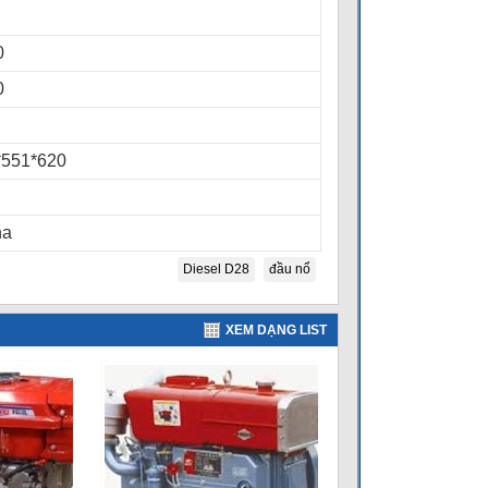
0
0
*551*620
na
Diesel D28
đầu nổ
XEM DẠNG LIST