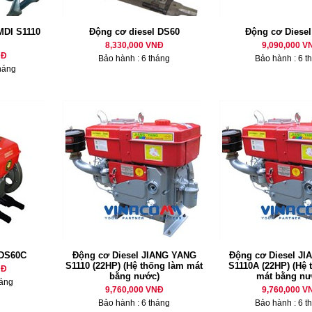
MDI S1110
Động cơ diesel DS60
Động cơ Diese
8,330,000 VNĐ
9,090,000 V
NĐ
Bảo hành : 6 tháng
Bảo hành : 6 t
háng
 DS60C
Động cơ Diesel JIANG YANG
Động cơ Diesel J
S1110 (22HP) (Hệ thống làm mát
S1110A (22HP) (Hệ 
NĐ
bằng nước)
mát bằng nư
háng
9,760,000 VNĐ
9,760,000 V
Bảo hành : 6 tháng
Bảo hành : 6 t