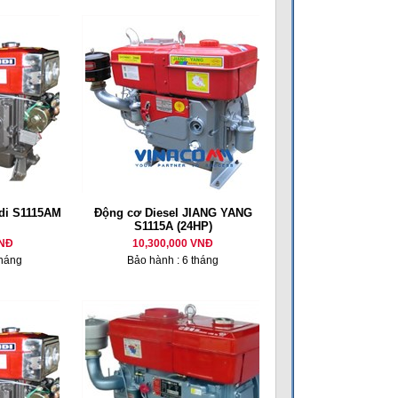
di S1115AM
Động cơ Diesel JIANG YANG
S1115A (24HP)
VNĐ
10,300,000 VNĐ
tháng
Bảo hành : 6 tháng