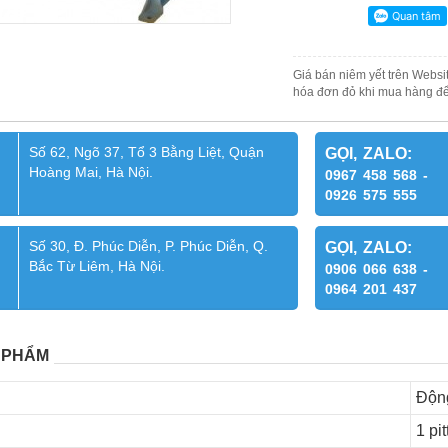
Giá bán niêm yết trên Websit
hóa đơn đỏ khi mua hàng để
Số 62, Ngõ 37, Tổ 3 Bằng Liệt, Quận
GỌI, ZALO:
Hoàng Mai, Hà Nội.
0967 458 568 -
0926 575 555
Số 30, Đ. Phúc Diễn, P. Phúc Diễn, Q.
GỌI, ZALO:
Bắc Từ Liêm, Hà Nội.
0906 066 638 -
0964 201 437
 PHẨM
Động
1 pi