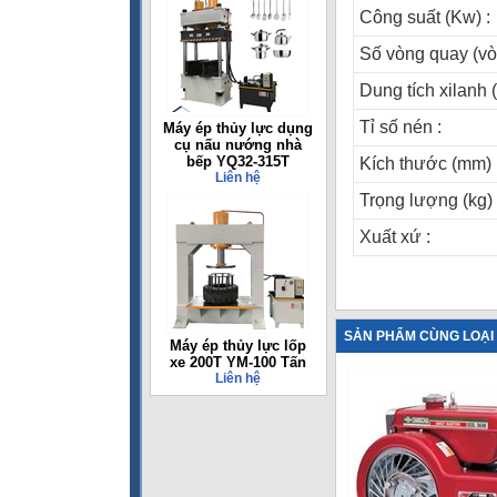
Công suất (Kw) :
Số vòng quay (vò
Dung tích xilanh (
Tỉ số nén :
Máy ép thủy lực dụng
cụ nấu nướng nhà
bếp YQ32-315T
Kích thước (mm) 
Liên hệ
Trọng lượng (kg) 
Xuất xứ :
SẢN PHẨM CÙNG LOẠI
Máy ép thủy lực lốp
xe 200T YM-100 Tấn
Liên hệ