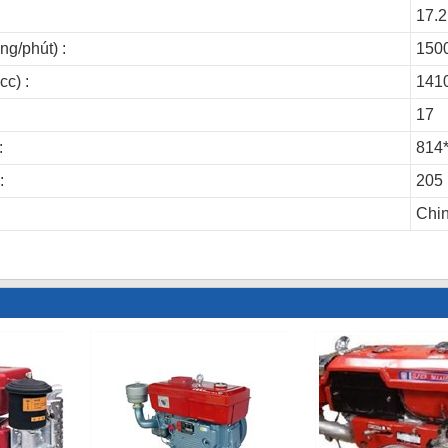
17.2
ng/phút) :
150
cc) :
141
17
:
814
:
205
Chi