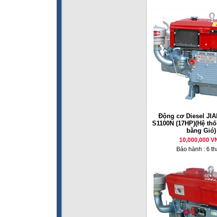
Động cơ Diesel JI
S1100N (17HP)(Hệ th
bằng Gió)
10,000,000 V
Bảo hành : 6 t