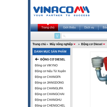
Trang chủ
Giới thiệu
Dịch vụ
Bả
Trang chủ
»
Máy nông nghiệp
»
Động cơ Diesel
DANH MỤC SẢN PHẨM
ĐỘNG CƠ DIESEL
Đông cơ VIKYNO
Động cơ hiệu Tứ Xuyên
Động cơ CHANGFA
Động cơ JIANGDONG
Động cơ CHANGLIFA
Động cơ CHANGCHAI
Động cơ CHANGHU
Động cơ CHENGCHEL