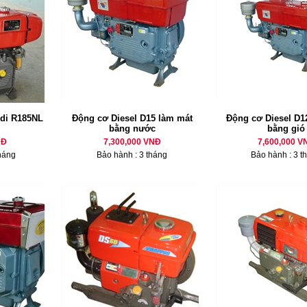
di R185NL
Động cơ Diesel D15 làm mát
Động cơ Diesel D12
bằng nước
bằng gió
NĐ
7,300,000 VNĐ
7,600,000 V
háng
Bảo hành : 3 tháng
Bảo hành : 3 t