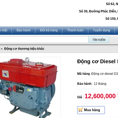
Số 62, 
Số 30, Đường Phúc Diễn,
Số 150, 
o mật
Bảo hành
Đổi trả hàng
Thanh toán
Tuyển dụng
»
Động cơ thương hiệu khác
Động cơ Diesel D2
Mã hàng
:Động cơ diesel D
Bảo hành
: 12 tháng
12,600,000
Giá
:
Mua hàng