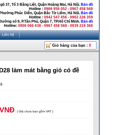
Ngõ 37, Tổ 3 Bằng Liệt, Quận Hoàng Mai, Hà Nội.
Bản đồ
Hotline :
0966 956 052 - 0967 458 568
 Phường Phúc Diễn, Quận Bắc Từ Liêm, Hà Nội.
Bản đồ
Hotline :
0942 547 456 - 0902 226 359
Đường số 9, P.Tân Phú, Quận 7, TP.Hồ Chí Minh.
Bản đồ
Hotline:
0906 066 638 - 0967 458 568 - 0939 219 368
Liên hệ
Giỏ hàng của bạn :
0
8 làm mát bằng gió có đề
28
 VNĐ
( Giá chưa bao gồm VAT )