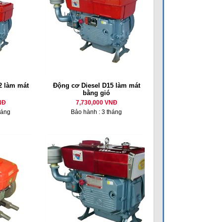
 làm mát
Động cơ Diesel D15 làm mát
bằng gió
NĐ
7,730,000 VNĐ
háng
Bảo hành : 3 tháng