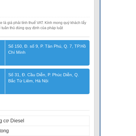
e là giá phải tính thuế VAT. Kính mong quý khách lấy
 tuân thủ đúng quy định của pháp luật
Số 150, Đ. số 9, P. Tân Phú, Q. 7, TP.Hồ
Chí Minh
Số 31, Đ. Cầu Diễn, P. Phúc Diễn, Q.
Bắc Từ Liêm, Hà Nội
 cơ Diesel
ttong