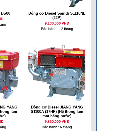
l DS80
Động cơ Diesel Samdi S1110NL
(22P)
NĐ
9,100,000 VNĐ
háng
Bảo hành : 12 tháng
IANG YANG
Động cơ Diesel JIANG YANG
thống làm
S1100A (17HP) (Hệ thống làm
ớc)
mát bằng nước)
NĐ
9,850,000 VNĐ
háng
Bảo hành : 6 tháng