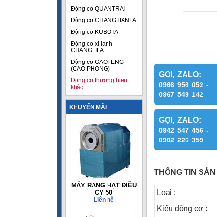
Động cơ QUANTRAI
Động cơ CHANGTIANFA
Động cơ KUBOTA
Động cơ xi lanh
CHANGLIFA
Động cơ GAOFENG
(CAO PHONG)
GỌI, ZALO:
Động cơ thương hiệu
0966 956 052 -
khác
0967 549 142
KHUYẾN MÃI
GỌI, ZALO:
0942 547 456 -
0902 226 359
THÔNG TIN SẢN
MÁY RANG HẠT ĐIỀU
Loại :
CY 50
Liên hệ
Kiểu động cơ :