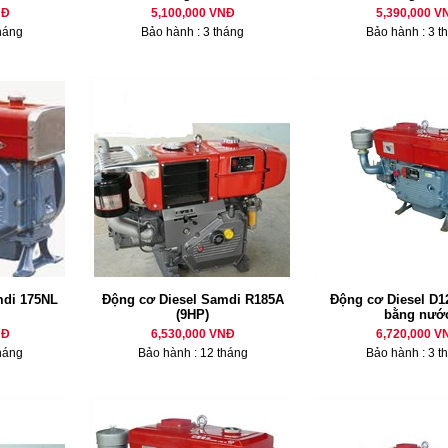
NĐ
5,100,000 VNĐ
5,390,000 V
háng
Bảo hành : 3 tháng
Bảo hành : 3 t
mdi 175NL
Động cơ Diesel Samdi R185A
Động cơ Diesel D12
(9HP)
bằng nướ
NĐ
6,530,000 VNĐ
6,720,000 V
háng
Bảo hành : 12 tháng
Bảo hành : 3 t