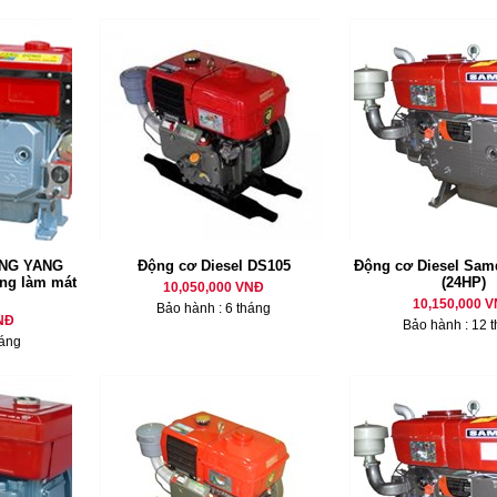
ANG YANG
Động cơ Diesel DS105
Động cơ Diesel Sam
ống làm mát
(24HP)
10,050,000 VNĐ
10,150,000 
Bảo hành : 6 tháng
NĐ
Bảo hành : 12 
háng