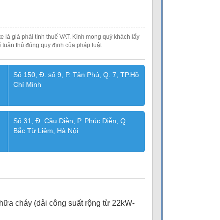
e là giá phải tính thuế VAT. Kính mong quý khách lấy
 tuân thủ đúng quy định của pháp luật
Số 150, Đ. số 9, P. Tân Phú, Q. 7, TP.Hồ
Chí Minh
Số 31, Đ. Cầu Diễn, P. Phúc Diễn, Q.
Bắc Từ Liêm, Hà Nội
a cháy (dải công suất rộng từ 22kW-