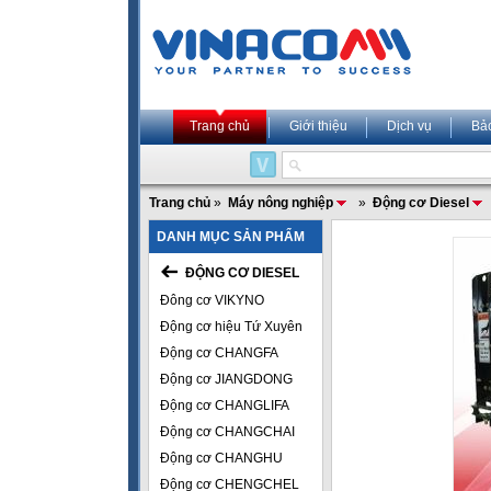
Trang chủ
Giới thiệu
Dịch vụ
Bả
Trang chủ
»
Máy nông nghiệp
»
Động cơ Diesel
DANH MỤC SẢN PHẨM
ĐỘNG CƠ DIESEL
Đông cơ VIKYNO
Động cơ hiệu Tứ Xuyên
Động cơ CHANGFA
Động cơ JIANGDONG
Động cơ CHANGLIFA
Động cơ CHANGCHAI
Động cơ CHANGHU
Động cơ CHENGCHEL