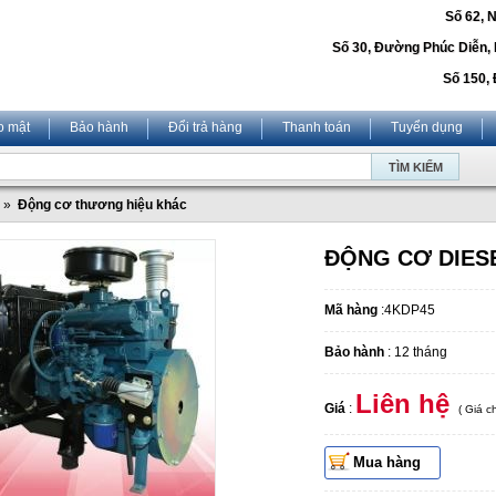
Số 62, 
Số 30, Đường Phúc Diễn,
Số 150, 
o mật
Bảo hành
Đổi trả hàng
Thanh toán
Tuyển dụng
»
Động cơ thương hiệu khác
ĐỘNG CƠ DIES
Mã hàng
:4KDP45
Bảo hành
: 12 tháng
Liên hệ
Giá
:
( Giá 
Mua hàng