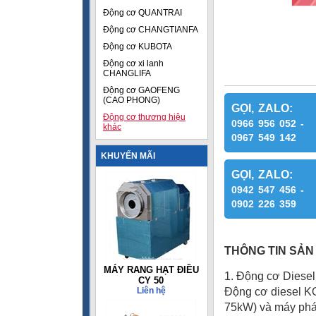
Động cơ QUANTRAI
Động cơ CHANGTIANFA
Động cơ KUBOTA
Động cơ xi lanh
CHANGLIFA
Động cơ GAOFENG
(CAO PHONG)
GỌI, ZALO:
Động cơ thương hiệu
0966 956 052 -
khác
0967 549 142
KHUYẾN MÃI
GỌI, ZALO:
0942 547 456 -
0902 226 359
THÔNG TIN SẢN
MÁY RANG HẠT ĐIỀU
1. Động cơ Diese
CY 50
Liên hệ
Động cơ diesel K
75kW) và máy phát