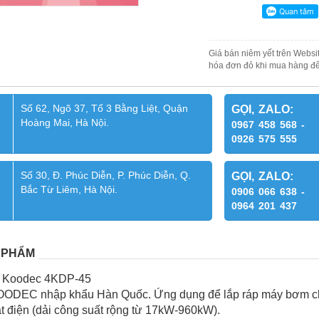
Giá bán niêm yết trên Websit
hóa đơn đỏ khi mua hàng để
Số 62, Ngõ 37, Tổ 3 Bằng Liệt, Quận
GỌI, ZALO:
Hoàng Mai, Hà Nội.
0967 458 568 -
0926 575 555
Số 30, Đ. Phúc Diễn, P. Phúc Diễn, Q.
GỌI, ZALO:
Bắc Từ Liêm, Hà Nội.
0906 066 638 -
0964 201 437
 PHẨM
l Koodec 4KDP-45
OODEC nhập khẩu Hàn Quốc. Ứng dụng để lắp ráp máy bơm chữ
 điện (dải công suất rộng từ 17kW-960kW).