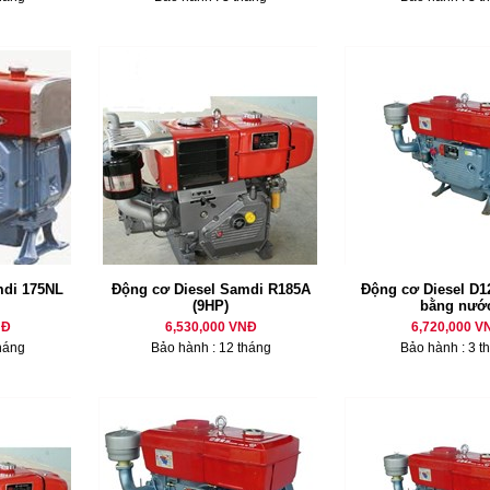
mdi 175NL
Động cơ Diesel Samdi R185A
Động cơ Diesel D12
(9HP)
bằng nướ
NĐ
6,530,000 VNĐ
6,720,000 V
háng
Bảo hành : 12 tháng
Bảo hành : 3 t