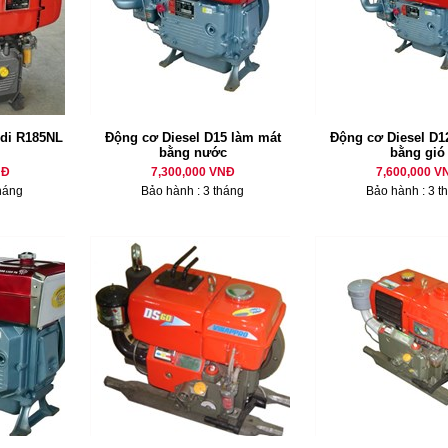
di R185NL
Động cơ Diesel D15 làm mát
Động cơ Diesel D12
bằng nước
bằng gió
NĐ
7,300,000 VNĐ
7,600,000 V
háng
Bảo hành : 3 tháng
Bảo hành : 3 t