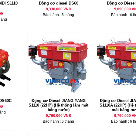
MDI S1110
Động cơ diesel DS60
Động cơ Diese
8,330,000 VNĐ
9,090,000 V
NĐ
Bảo hành : 6 tháng
Bảo hành : 6 t
háng
 DS60C
Động cơ Diesel JIANG YANG
Động cơ Diesel J
S1110 (22HP) (Hệ thống làm mát
S1110A (22HP) (Hệ 
NĐ
bằng nước)
mát bằng nư
háng
9,760,000 VNĐ
9,760,000 V
Bảo hành : 6 tháng
Bảo hành : 6 t