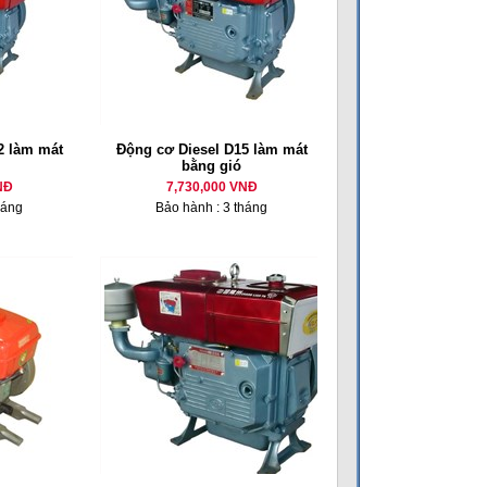
 làm mát
Động cơ Diesel D15 làm mát
bằng gió
NĐ
7,730,000 VNĐ
háng
Bảo hành : 3 tháng