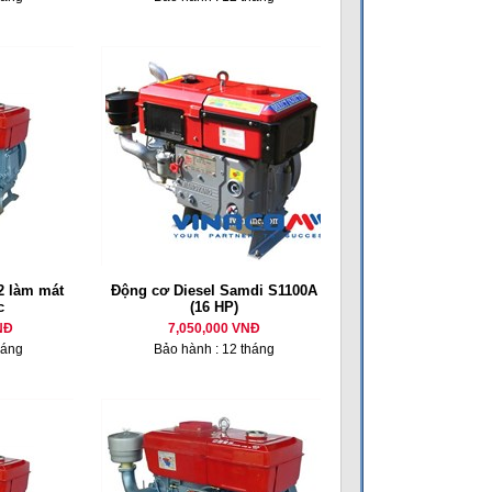
 làm mát
Động cơ Diesel Samdi S1100A
c
(16 HP)
NĐ
7,050,000 VNĐ
háng
Bảo hành : 12 tháng