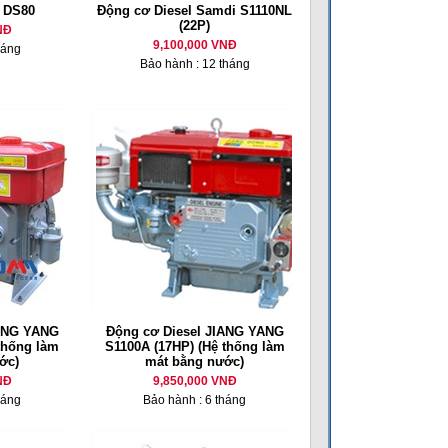
l DS80
Động cơ Diesel Samdi S1110NL
(22P)
NĐ
9,100,000 VNĐ
háng
Bảo hành : 12 tháng
IANG YANG
Động cơ Diesel JIANG YANG
thống làm
S1100A (17HP) (Hệ thống làm
ớc)
mát bằng nước)
NĐ
9,850,000 VNĐ
háng
Bảo hành : 6 tháng