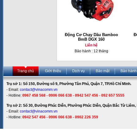
Động Cơ Chạy Dầu Bamboo
Đ
BmB DGX 160
Liên hệ
Bảo hành : 12 tháng
Trang chủ
Giới thiệu
Dịch vụ
Bảo mật
Bảo hành
Trụ sở 1: Số 150, Đường số 9, Phường Tân Phú, Quận 7, TP.Hồ Chí Minh.
- Email:
contact@vinacomm.vn
- Hotline:
0967 458 568 - 0906 066 638 - 0942 547 456 - 092 657 5555
Trụ sở 2: Số 30, Đường Phúc Diễn, Phường Phúc Diễn, Quận Bắc Từ Liêm, 
- Email:
contact@vinacomm.vn
- Hotline:
0942 547 456 - 0906 066 638 - 0902 226 359