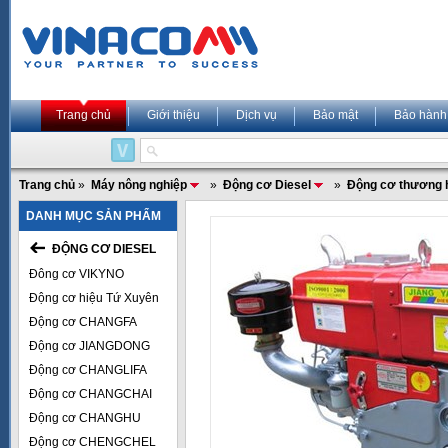
Trang chủ
Giới thiệu
Dịch vụ
Bảo mật
Bảo hành
Trang chủ
»
Máy nông nghiệp
»
Động cơ Diesel
»
Động cơ thương 
DANH MỤC SẢN PHẨM
ĐỘNG CƠ DIESEL
Đông cơ VIKYNO
Động cơ hiệu Tứ Xuyên
Động cơ CHANGFA
Động cơ JIANGDONG
Động cơ CHANGLIFA
Động cơ CHANGCHAI
Động cơ CHANGHU
Động cơ CHENGCHEL