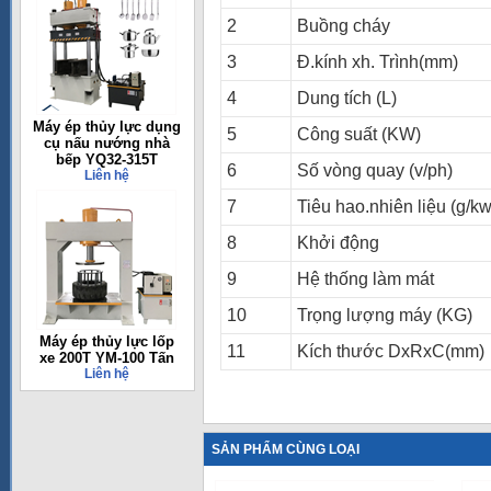
2
Buồng cháy
3
Đ.kính xh. Trình(mm)
4
Dung tích (L)
Máy ép thủy lực dụng
5
Công suất (KW)
cụ nấu nướng nhà
bếp YQ32-315T
6
Số vòng quay (v/ph)
Liên hệ
7
Tiêu hao.nhiên liệu (g/kw
8
Khởi động
9
Hệ thống làm mát
10
Trọng lượng máy (KG)
Máy ép thủy lực lốp
11
Kích thước DxRxC(mm)
xe 200T YM-100 Tấn
Liên hệ
SẢN PHẨM CÙNG LOẠI