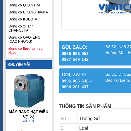
Động cơ QUANTRAI
Động cơ CHANGTIANFA
Động cơ KUBOTA
Động cơ xi lanh
CHANGLIFA
Động cơ GAOFENG
(CAO PHONG)
Số 62, Ngõ 37
GỌI, ZALO:
Động cơ thương hiệu
Hoàng Mai, H
khác
0966 956 052 -
0967 549 142
KHUYẾN MÃI
Số 31, Đ. Cầu
GỌI, ZALO:
Bắc Từ Liêm,
0906 066 638 -
0964 201 437
THÔNG TIN SẢN PHẨM
MÁY RANG HẠT ĐIỀU
CY 50
STT
Thông Số
Liên hệ
1
Loại