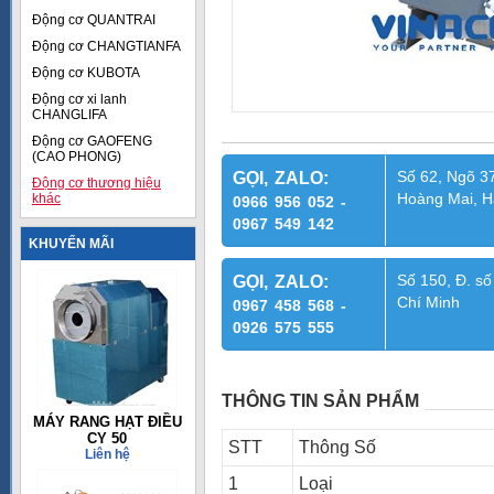
Động cơ QUANTRAI
Động cơ CHANGTIANFA
Động cơ KUBOTA
Động cơ xi lanh
CHANGLIFA
Động cơ GAOFENG
(CAO PHONG)
Số 62, Ngõ 37
GỌI, ZALO:
Động cơ thương hiệu
Hoàng Mai, H
khác
0966 956 052 -
0967 549 142
KHUYẾN MÃI
Số 150, Đ. số
GỌI, ZALO:
Chí Minh
0967 458 568 -
0926 575 555
THÔNG TIN SẢN PHẨM
MÁY RANG HẠT ĐIỀU
CY 50
STT
Thông Số
Liên hệ
1
Loại