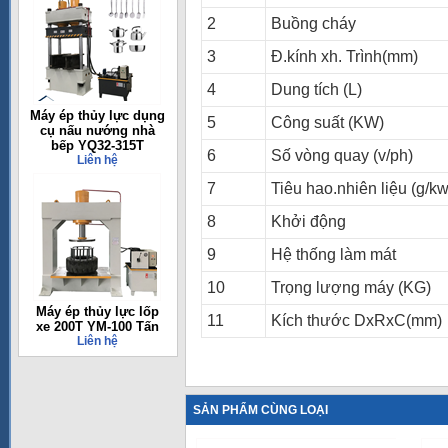
2
Buồng cháy
3
Đ.kính xh. Trình(mm)
4
Dung tích (L)
Máy ép thủy lực dụng
5
Công suất (KW)
cụ nấu nướng nhà
bếp YQ32-315T
6
Số vòng quay (v/ph)
Liên hệ
7
Tiêu hao.nhiên liệu (g/kw
8
Khởi động
9
Hệ thống làm mát
10
Trọng lượng máy (KG)
Máy ép thủy lực lốp
11
Kích thước DxRxC(mm)
xe 200T YM-100 Tấn
Liên hệ
SẢN PHẨM CÙNG LOẠI