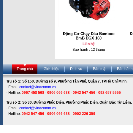
Động Cơ Chạy Dầu Bamboo
Đ
BmB DGX 160
Liên hệ
Bảo hành : 12 tháng
Trang chủ
Giới thiệu
Dịch vụ
Bảo mật
Bảo hành
Trụ sở 1: Số 150, Đường số 9, Phường Tân Phú, Quận 7, TP.Hồ Chí Minh.
- Email:
contact@vinacomm.vn
- Hotline:
0967 458 568 - 0906 066 638 - 0942 547 456 - 092 657 5555
Trụ sở 2: Số 30, Đường Phúc Diễn, Phường Phúc Diễn, Quận Bắc Từ Liêm, 
- Email:
contact@vinacomm.vn
- Hotline:
0942 547 456 - 0906 066 638 - 0902 226 359