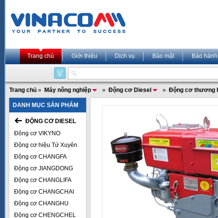
Trang chủ
Giới thiệu
Dịch vụ
Bảo mật
Bảo hành
Trang chủ
»
Máy nông nghiệp
»
Động cơ Diesel
»
Động cơ thương 
DANH MỤC SẢN PHẨM
ĐỘNG CƠ DIESEL
Đông cơ VIKYNO
Động cơ hiệu Tứ Xuyên
Động cơ CHANGFA
Động cơ JIANGDONG
Động cơ CHANGLIFA
Động cơ CHANGCHAI
Động cơ CHANGHU
Động cơ CHENGCHEL