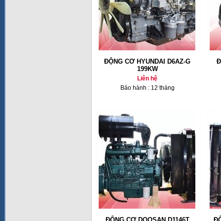
ĐỘNG CƠ HYUNDAI D6AZ-G
Đ
199KW
Liên hệ
Bảo hành : 12 tháng
ĐỘNG CƠ DOOSAN D1146T
Đ