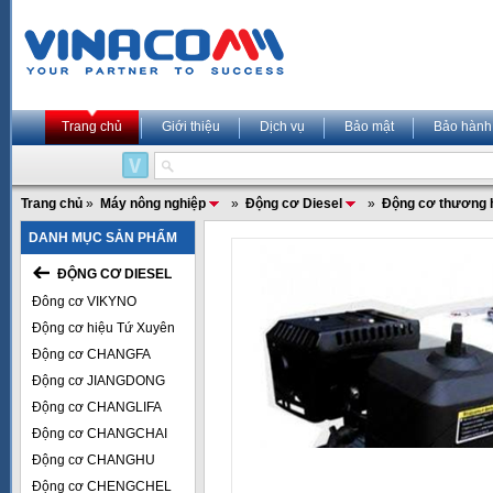
Trang chủ
Giới thiệu
Dịch vụ
Bảo mật
Bảo hành
Trang chủ
»
Máy nông nghiệp
»
Động cơ Diesel
»
Động cơ thương 
DANH MỤC SẢN PHẨM
ĐỘNG CƠ DIESEL
Đông cơ VIKYNO
Động cơ hiệu Tứ Xuyên
Động cơ CHANGFA
Động cơ JIANGDONG
Động cơ CHANGLIFA
Động cơ CHANGCHAI
Động cơ CHANGHU
Động cơ CHENGCHEL