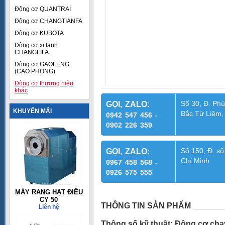
Động cơ QUANTRAI
Động cơ CHANGTIANFA
Động cơ KUBOTA
Động cơ xi lanh
CHANGLIFA
Động cơ GAOFENG
(CAO PHONG)
Động cơ thương hiệu
khác
Số 30, Đ. Phú
GỌI, ZALO:
KHUYẾN MÃI
Bắc Từ Liêm,
0942 547 456 -
0902 226 359
Số 150, Đ. số
GỌI, ZALO:
Chí Minh
0967 458 568 -
0926 575 555
MÁY RANG HẠT ĐIỀU
CY 50
THÔNG TIN SẢN PHẨM
Liên hệ
Thông số kỹ thuật: Động cơ c