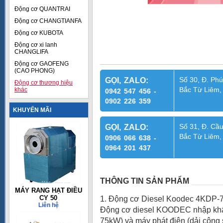
Động cơ QUANTRAI
Động cơ CHANGTIANFA
Động cơ KUBOTA
Động cơ xi lanh
CHANGLIFA
Động cơ GAOFENG
(CAO PHONG)
Số 30, Đ. Phú
GỌI, ZALO:
Động cơ thương hiệu
Bắc Từ Liêm,
khác
0942 547 456 -
0902 226 359
KHUYẾN MÃI
Số 31, Đ. Cầu
GỌI, ZALO:
Bắc Từ Liêm,
0906 066 638 -
0964 201 437
THÔNG TIN SẢN PHẨM
MÁY RANG HẠT ĐIỀU
CY 50
1. Động cơ Diesel Koodec 4KDP-
Liên hệ
Động cơ diesel KOODEC nhập khẩu
75kW) và máy phát điện (dải công