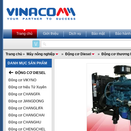
Trang chủ
Giới thiệu
Dịch vụ
Bảo mật
Bảo hành
Trang chủ
»
Máy nông nghiệp
»
Động cơ Diesel
»
Động cơ thương 
DANH MỤC SẢN PHẨM
ĐỘNG CƠ DIESEL
Đông cơ VIKYNO
Động cơ hiệu Tứ Xuyên
Động cơ CHANGFA
Động cơ JIANGDONG
Động cơ CHANGLIFA
Động cơ CHANGCHAI
Động cơ CHANGHU
Động cơ CHENGCHEL