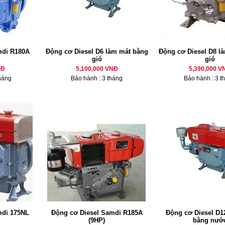
mdi R180A
Động cơ Diesel D6 làm mát bằng
Động cơ Diesel D8 là
gió
gió
NĐ
5,100,000 VNĐ
5,390,000 V
háng
Bảo hành : 3 tháng
Bảo hành : 3 t
mdi 175NL
Động cơ Diesel Samdi R185A
Động cơ Diesel D12
(9HP)
bằng nướ