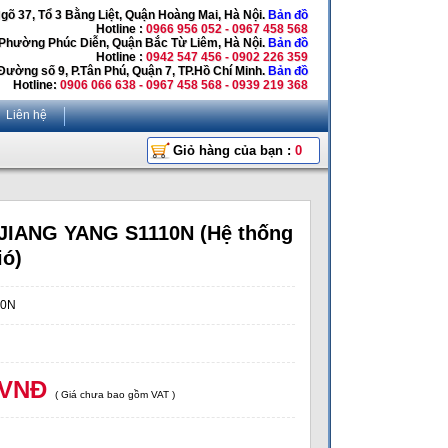
Ngõ 37, Tổ 3 Bằng Liệt, Quận Hoàng Mai, Hà Nội.
Bản đồ
Hotline :
0966 956 052 - 0967 458 568
 Phường Phúc Diễn, Quận Bắc Từ Liêm, Hà Nội.
Bản đồ
Hotline :
0942 547 456 - 0902 226 359
Đường số 9, P.Tân Phú, Quận 7, TP.Hồ Chí Minh.
Bản đồ
Hotline:
0906 066 638 - 0967 458 568 - 0939 219 368
Liên hệ
Giỏ hàng của bạn :
0
 JIANG YANG S1110N (Hệ thống
ió)
10N
 VNĐ
( Giá chưa bao gồm VAT )