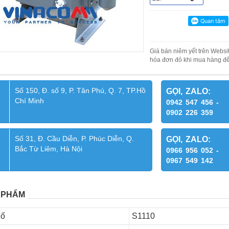
Giá bán niêm yết trên Websit
hóa đơn đỏ khi mua hàng để
Số 150, Đ. số 9, P. Tân Phú, Q. 7, TP.Hồ
GỌI, ZALO:
Chí Minh
0942 547 456 -
0902 226 359
Số 31, Đ. Cầu Diễn, P. Phúc Diễn, Q.
GỌI, ZALO:
Bắc Từ Liêm, Hà Nội
0966 956 052 -
0967 549 142
 PHẨM
Số
S1110