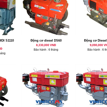
MDI S1110
Động cơ diesel DS60
Động cơ Diese
8,330,000 VNĐ
9,090,000 V
NĐ
Bảo hành : 6 tháng
Bảo hành : 6 t
háng