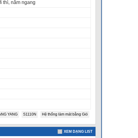
4 thì, nằm ngang
IANG YANG
S1110N
Hệ thống làm mát bằng Gió
XEM DẠNG LIST