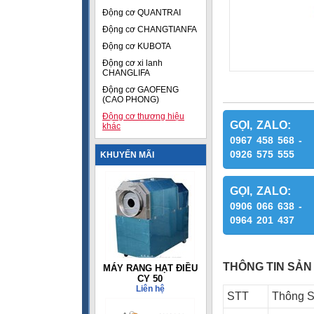
Động cơ QUANTRAI
Động cơ CHANGTIANFA
Động cơ KUBOTA
Động cơ xi lanh
CHANGLIFA
Động cơ GAOFENG
(CAO PHONG)
Động cơ thương hiệu
GỌI, ZALO:
khác
0967 458 568 -
0926 575 555
KHUYẾN MÃI
GỌI, ZALO:
0906 066 638 -
0964 201 437
THÔNG TIN SẢN
MÁY RANG HẠT ĐIỀU
CY 50
Liên hệ
STT
Thông 