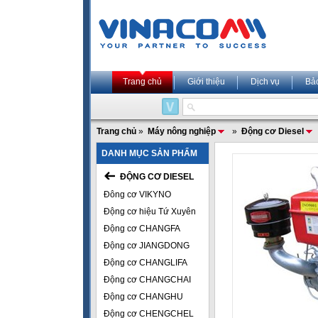
Trang chủ
Giới thiệu
Dịch vụ
Bả
Trang chủ
»
Máy nông nghiệp
»
Động cơ Diesel
DANH MỤC SẢN PHẨM
ĐỘNG CƠ DIESEL
Đông cơ VIKYNO
Động cơ hiệu Tứ Xuyên
Động cơ CHANGFA
Động cơ JIANGDONG
Động cơ CHANGLIFA
Động cơ CHANGCHAI
Động cơ CHANGHU
Động cơ CHENGCHEL