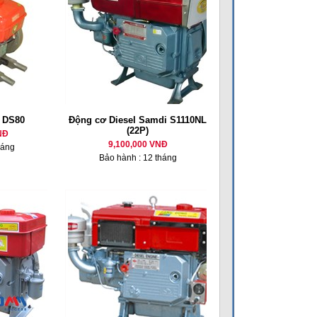
l DS80
Động cơ Diesel Samdi S1110NL
(22P)
NĐ
9,100,000 VNĐ
háng
Bảo hành : 12 tháng