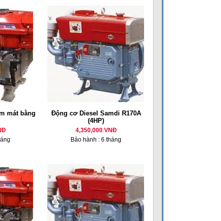
m mát bằng
Động cơ Diesel Samdi R170A
(4HP)
NĐ
4,350,000 VNĐ
háng
Bảo hành : 6 tháng