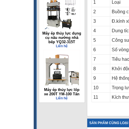
1
Loại
2
Buồng c
3
Đ.kính x
4
Dung tíc
Máy ép thủy lực dụng
cụ nấu nướng nhà
5
Công su
bếp YQ32-315T
Liên hệ
6
Số vòng 
7
Tiêu hao
8
Khởi độ
9
Hệ thốn
10
Trọng l
Máy ép thủy lực lốp
xe 200T YM-100 Tấn
11
Kích th
Liên hệ
SẢN PHẨM CÙNG LOẠI