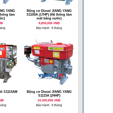
IANG YANG
Động cơ Diesel JIANG YANG
thống làm
S1100A (17HP) (Hệ thống làm
ớc)
mát bằng nước)
NĐ
9,850,000 VNĐ
háng
Bảo hành : 6 tháng
di S1115AM
Động cơ Diesel JIANG YANG
S1115A (24HP)
VNĐ
10,300,000 VNĐ
tháng
Bảo hành : 6 tháng