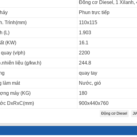
Đông cơ Diesel, 1 Xilanh, 
háy
Phun trực tiếp
h. Trình(mm)
110x115
h (L)
1.903
ất (KW)
16.1
quay (v/ph)
2200
.nhiên liệu (g/kw.h)
244.8
ng
quay tay
g làm mát
Nước, gió
ượng máy (KG)
180
ước DxRxC(mm)
900x440x760
Động cơ Diesel
J