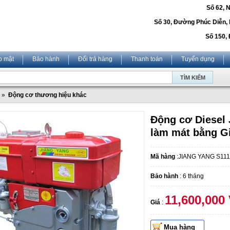
Số 62, 
Số 30, Đường Phúc Diễn,
Số 150, 
o mật
Bảo hành
Đổi trả hàng
Thanh toán
Tuyển dụng
»
Động cơ thương hiệu khác
Động cơ Diesel
làm mát bằng G
Mã hàng
:JIANG YANG S11
Bảo hành
: 6 tháng
11,600,000
Giá
:
Mua hàng