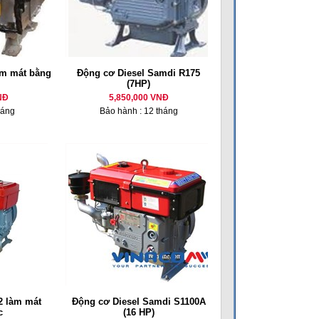
m mát bằng
Động cơ Diesel Samdi R175
(7HP)
NĐ
5,850,000 VNĐ
háng
Bảo hành : 12 tháng
 làm mát
Động cơ Diesel Samdi S1100A
c
(16 HP)