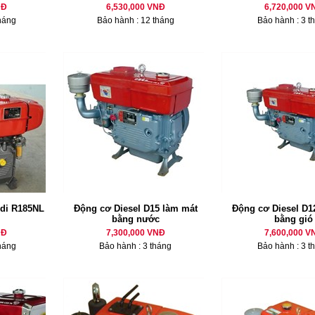
NĐ
6,530,000 VNĐ
6,720,000 V
háng
Bảo hành : 12 tháng
Bảo hành : 3 t
di R185NL
Động cơ Diesel D15 làm mát
Động cơ Diesel D12
bằng nước
bằng gió
NĐ
7,300,000 VNĐ
7,600,000 V
háng
Bảo hành : 3 tháng
Bảo hành : 3 t