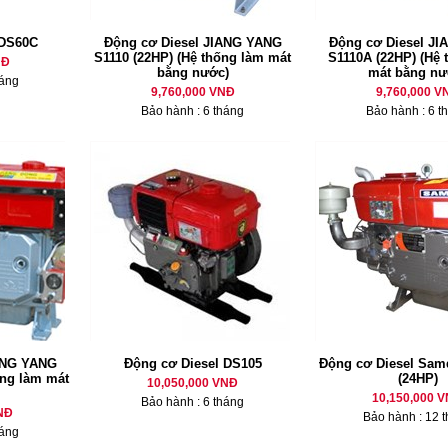
 DS60C
Động cơ Diesel JIANG YANG
Động cơ Diesel J
S1110 (22HP) (Hệ thống làm mát
S1110A (22HP) (Hệ 
NĐ
bằng nước)
mát bằng nư
háng
9,760,000 VNĐ
9,760,000 V
Bảo hành : 6 tháng
Bảo hành : 6 t
ANG YANG
Động cơ Diesel DS105
Động cơ Diesel Sam
ống làm mát
(24HP)
10,050,000 VNĐ
10,150,000 
Bảo hành : 6 tháng
NĐ
Bảo hành : 12 
háng