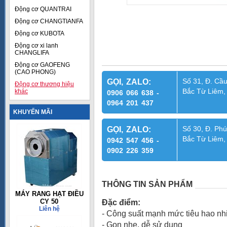
Động cơ QUANTRAI
Động cơ CHANGTIANFA
Động cơ KUBOTA
Động cơ xi lanh
CHANGLIFA
Động cơ GAOFENG
(CAO PHONG)
Số 31, Đ. Cầu
GỌI, ZALO:
Động cơ thương hiệu
Bắc Từ Liêm,
khác
0906 066 638 -
0964 201 437
KHUYẾN MÃI
Số 30, Đ. Phú
GỌI, ZALO:
Bắc Từ Liêm,
0942 547 456 -
0902 226 359
THÔNG TIN SẢN PHẨM
MÁY RANG HẠT ĐIỀU
CY 50
Đặc điểm:
Liên hệ
- Công suất mạnh mức tiêu hao nhi
- Gọn nhẹ, dễ sử dụng