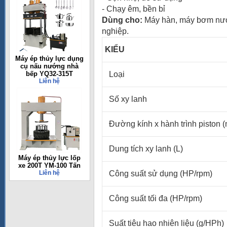
- Chạy êm, bền bỉ
Dùng cho:
Máy hàn, máy bơm nước
nghiệp.
KIỂU
Máy ép thủy lực dụng
cụ nấu nướng nhà
bếp YQ32-315T
Loại
Liên hệ
Số xy lanh
Đường kính x hành trình piston 
Dung tích xy lanh (L)
Máy ép thủy lực lốp
xe 200T YM-100 Tấn
Liên hệ
Công suất sử dụng (HP/rpm)
Công suất tối đa (HP/rpm)
Suất tiêu hao nhiên liệu (g/HPh)