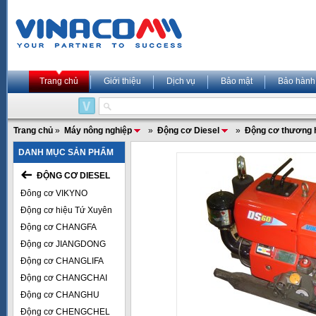
Trang chủ
Giới thiệu
Dịch vụ
Bảo mật
Bảo hành
Trang chủ
»
Máy nông nghiệp
»
Động cơ Diesel
»
Động cơ thương 
DANH MỤC SẢN PHẨM
ĐỘNG CƠ DIESEL
Đông cơ VIKYNO
Động cơ hiệu Tứ Xuyên
Động cơ CHANGFA
Động cơ JIANGDONG
Động cơ CHANGLIFA
Động cơ CHANGCHAI
Động cơ CHANGHU
Động cơ CHENGCHEL