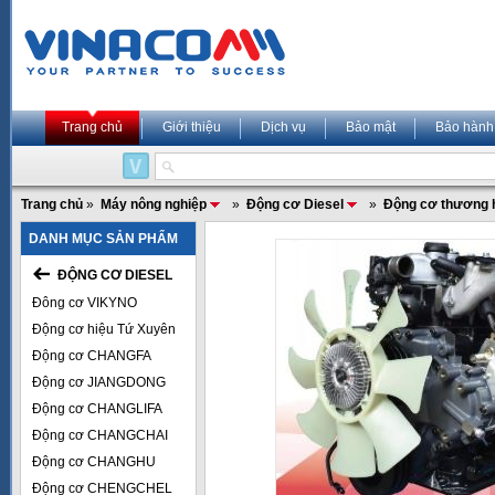
Trang chủ
Giới thiệu
Dịch vụ
Bảo mật
Bảo hành
Trang chủ
»
Máy nông nghiệp
»
Động cơ Diesel
»
Động cơ thương 
DANH MỤC SẢN PHẨM
ĐỘNG CƠ DIESEL
Đông cơ VIKYNO
Động cơ hiệu Tứ Xuyên
Động cơ CHANGFA
Động cơ JIANGDONG
Động cơ CHANGLIFA
Động cơ CHANGCHAI
Động cơ CHANGHU
Động cơ CHENGCHEL