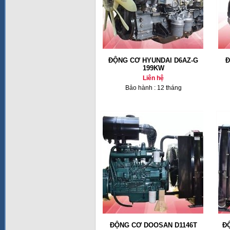
ĐỘNG CƠ HYUNDAI D6AZ-G
Đ
199KW
Liên hệ
Bảo hành : 12 tháng
ĐỘNG CƠ DOOSAN D1146T
Đ