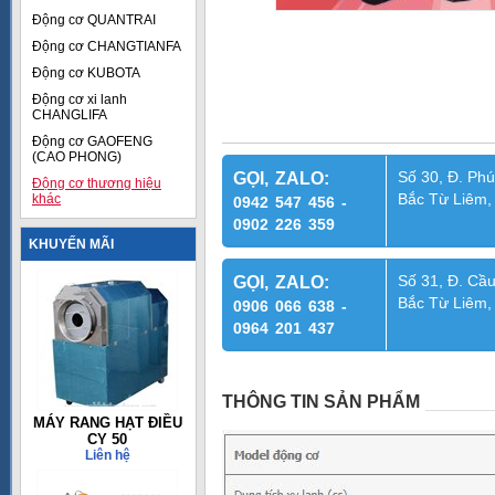
Động cơ QUANTRAI
Động cơ CHANGTIANFA
Động cơ KUBOTA
Động cơ xi lanh
CHANGLIFA
Động cơ GAOFENG
(CAO PHONG)
Số 30, Đ. Phú
GỌI, ZALO:
Động cơ thương hiệu
Bắc Từ Liêm,
khác
0942 547 456 -
0902 226 359
KHUYẾN MÃI
Số 31, Đ. Cầu
GỌI, ZALO:
Bắc Từ Liêm,
0906 066 638 -
0964 201 437
THÔNG TIN SẢN PHẨM
MÁY RANG HẠT ĐIỀU
CY 50
Liên hệ