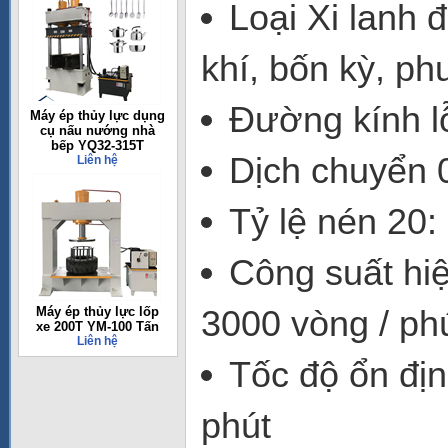
Loại Xi lanh 
khí, bốn kỳ, ph
Đường kính l
Máy ép thủy lực dụng
cụ nấu nướng nhà
bếp YQ32-315T
Dịch chuyển 
Liên hệ
Tỷ lệ nén 20:
Công suất hiệ
3000 vòng / phú
Máy ép thủy lực lốp
xe 200T YM-100 Tấn
Liên hệ
Tốc độ ổn địn
phút