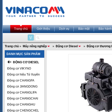
Trang chủ
Giới thiệu
Dịch vụ
Bảo mật
Bảo hành
Trang chủ
»
Máy nông nghiệp
»
Động cơ Diesel
»
Động cơ thương 
DANH MỤC SẢN PHẨM
ĐỘNG CƠ DIESEL
Đông cơ VIKYNO
Động cơ hiệu Tứ Xuyên
Động cơ CHANGFA
Động cơ JIANGDONG
Động cơ CHANGLIFA
Động cơ CHANGCHAI
Động cơ CHANGHU
Động cơ CHENGCHEL