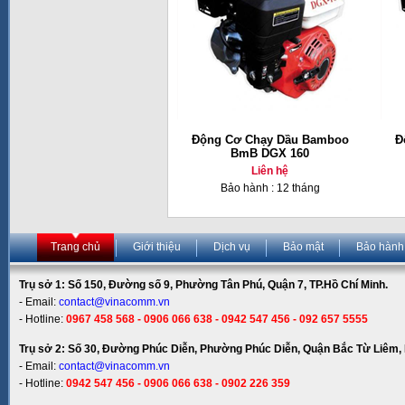
Động Cơ Chạy Dầu Bamboo
Đ
BmB DGX 160
Liên hệ
Bảo hành : 12 tháng
Trang chủ
Giới thiệu
Dịch vụ
Bảo mật
Bảo hành
Trụ sở 1: Số 150, Đường số 9, Phường Tân Phú, Quận 7, TP.Hồ Chí Minh.
- Email:
contact@vinacomm.vn
- Hotline:
0967 458 568 - 0906 066 638 - 0942 547 456 - 092 657 5555
Trụ sở 2: Số 30, Đường Phúc Diễn, Phường Phúc Diễn, Quận Bắc Từ Liêm, 
- Email:
contact@vinacomm.vn
- Hotline:
0942 547 456 - 0906 066 638 - 0902 226 359