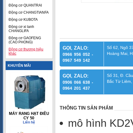
Động cơ QUANTRAI
Động cơ CHANGTIANFA
Động cơ KUBOTA
Động cơ xi lanh
CHANGLIFA
Động cơ GAOFENG
(CAO PHONG)
Số 62, Ngõ 37
GỌI, ZALO:
Động cơ thương hiệu
Hoàng Mai, H
khác
0966 956 052 -
0967 549 142
KHUYẾN MÃI
Số 31, Đ. Cầu
GỌI, ZALO:
Bắc Từ Liêm,
0906 066 638 -
0964 201 437
THÔNG TIN SẢN PHẨM
MÁY RANG HẠT ĐIỀU
CY 50
mô hình KD2
Liên hệ