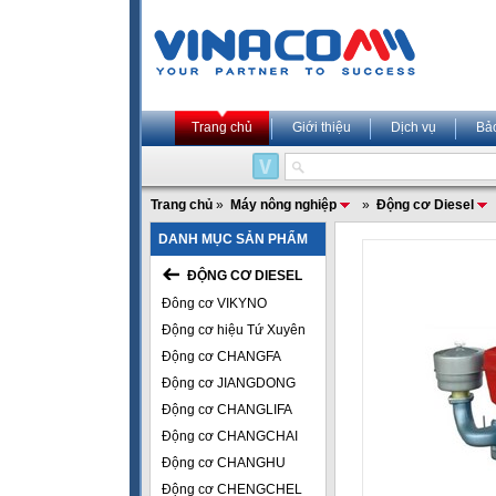
Trang chủ
Giới thiệu
Dịch vụ
Bả
Trang chủ
»
Máy nông nghiệp
»
Động cơ Diesel
DANH MỤC SẢN PHẨM
ĐỘNG CƠ DIESEL
Đông cơ VIKYNO
Động cơ hiệu Tứ Xuyên
Động cơ CHANGFA
Động cơ JIANGDONG
Động cơ CHANGLIFA
Động cơ CHANGCHAI
Động cơ CHANGHU
Động cơ CHENGCHEL