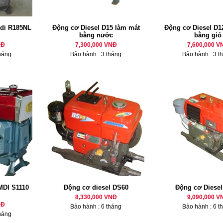
di R185NL
Động cơ Diesel D15 làm mát
Động cơ Diesel D12
bằng nước
bằng gió
NĐ
7,300,000 VNĐ
7,600,000 V
háng
Bảo hành : 3 tháng
Bảo hành : 3 t
MDI S1110
Động cơ diesel DS60
Động cơ Diese
8,330,000 VNĐ
9,090,000 V
NĐ
Bảo hành : 6 tháng
Bảo hành : 6 t
háng