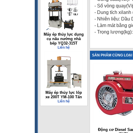
- Số vòng quay(V/
- Dung tích xilanh 
- Nhiên liệu: Dầu 
- Làm mát bằng gio
- Trọng lượng(kg):
Máy ép thủy lực dụng
cụ nấu nướng nhà
bếp YQ32-315T
Liên hệ
SẢN PHẨM CÙNG LOẠI
Máy ép thủy lực lốp
xe 200T YM-100 Tấn
Liên hệ
Động cơ Diesel Sa