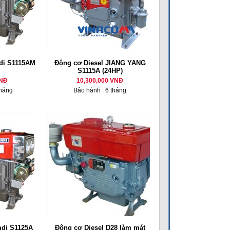
di S1115AM
Động cơ Diesel JIANG YANG
S1115A (24HP)
VNĐ
10,300,000 VNĐ
tháng
Bảo hành : 6 tháng
mdi S1125A
Động cơ Diesel D28 làm mát