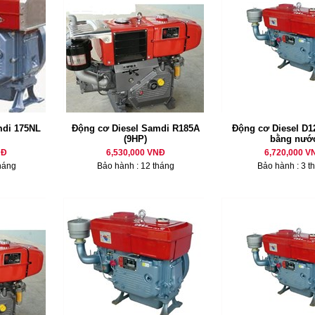
mdi 175NL
Động cơ Diesel Samdi R185A
Động cơ Diesel D12
(9HP)
bằng nướ
NĐ
6,530,000 VNĐ
6,720,000 V
háng
Bảo hành : 12 tháng
Bảo hành : 3 t