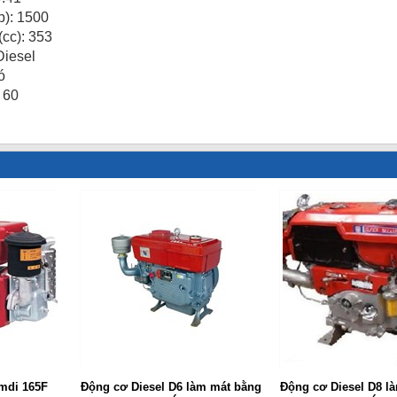
p): 1500
(cc): 353
Diesel
́
 60
mdi 165F
Động cơ Diesel D6 làm mát bằng
Động cơ Diesel D8 là