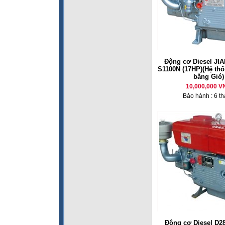
Động cơ Diesel JI
S1100N (17HP)(Hệ th
bằng Gió)
10,000,000 V
Bảo hành : 6 t
Động cơ Diesel D28 