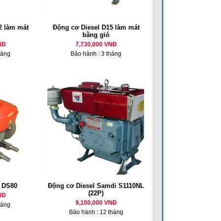
 làm mát
Động cơ Diesel D15 làm mát
bằng gió
NĐ
7,730,000 VNĐ
háng
Bảo hành : 3 tháng
l DS80
Động cơ Diesel Samdi S1110NL
(22P)
NĐ
9,100,000 VNĐ
háng
Bảo hành : 12 tháng