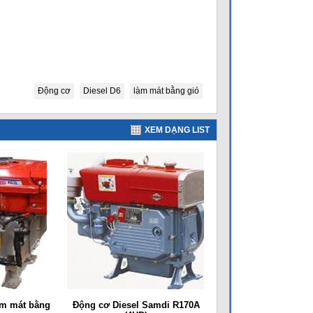
Động cơ
Diesel D6
làm mát bằng gió
XEM DẠNG LIST
m mát bằng
Động cơ Diesel Samdi R170A