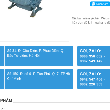
Giá bán niêm yết trên Websit
hóa đơn đỏ khi mua hàng để
Số 31, Đ. Cầu Diễn, P. Phúc Diễn, Q.
GỌI, ZALO:
Bắc Từ Liêm, Hà Nội
0966 956 052 -
0967 549 142
Số 150, Đ. số 9, P. Tân Phú, Q. 7, TP.Hồ
GỌI, ZALO:
Chí Minh
0942 547 456 -
0902 226 359
 PHẨM
4.41