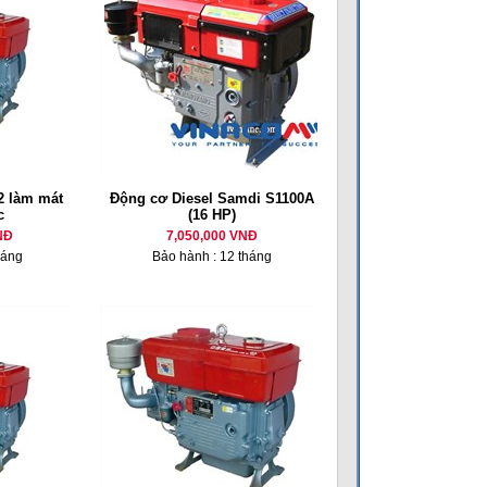
 làm mát
Động cơ Diesel Samdi S1100A
c
(16 HP)
NĐ
7,050,000 VNĐ
háng
Bảo hành : 12 tháng