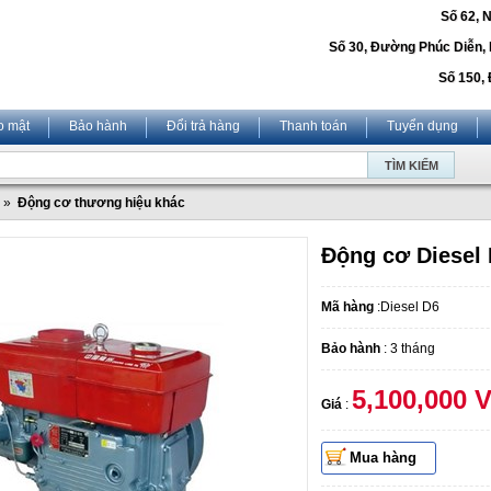
Số 62, 
Số 30, Đường Phúc Diễn,
Số 150, 
o mật
Bảo hành
Đổi trả hàng
Thanh toán
Tuyển dụng
»
Động cơ thương hiệu khác
Động cơ Diesel D
Mã hàng
:Diesel D6
Bảo hành
: 3 tháng
5,100,000 
Giá
:
Mua hàng