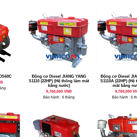
 DS60C
Động cơ Diesel JIANG YANG
Động cơ Diesel J
S1110 (22HP) (Hệ thống làm mát
S1110A (22HP) (Hệ 
NĐ
bằng nước)
mát bằng nư
háng
9,760,000 VNĐ
9,760,000 V
Bảo hành : 6 tháng
Bảo hành : 6 t