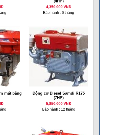
(4HP)
NĐ
4,350,000 VNĐ
háng
Bảo hành : 6 tháng
m mát bằng
Động cơ Diesel Samdi R175
(7HP)
NĐ
5,850,000 VNĐ
háng
Bảo hành : 12 tháng