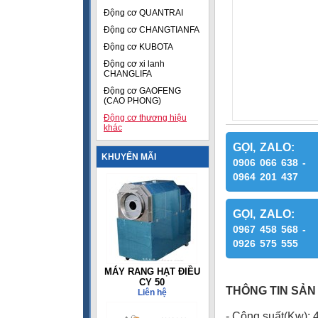
Động cơ QUANTRAI
Động cơ CHANGTIANFA
Động cơ KUBOTA
Động cơ xi lanh
CHANGLIFA
Động cơ GAOFENG
(CAO PHONG)
Động cơ thương hiệu
khác
GỌI, ZALO:
KHUYẾN MÃI
0906 066 638 -
0964 201 437
GỌI, ZALO:
0967 458 568 -
0926 575 555
MÁY RANG HẠT ĐIỀU
CY 50
THÔNG TIN SẢN
Liên hệ
- Công suất(Kw): 