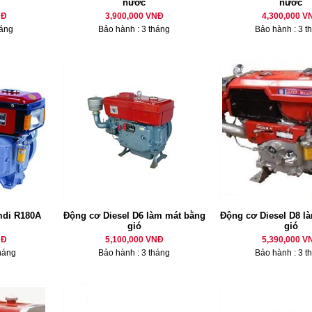
nước
nước
NĐ
3,900,000 VNĐ
4,300,000 V
háng
Bảo hành : 3 tháng
Bảo hành : 3 t
mdi R180A
Động cơ Diesel D6 làm mát bằng
Động cơ Diesel D8 là
gió
gió
NĐ
5,100,000 VNĐ
5,390,000 V
háng
Bảo hành : 3 tháng
Bảo hành : 3 t