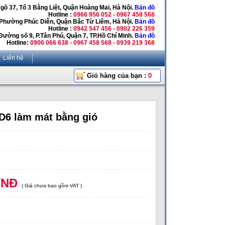
Ngõ 37, Tổ 3 Bằng Liệt, Quận Hoàng Mai, Hà Nội.
Bản đồ
Hotline :
0966 956 052 - 0967 458 568
 Phường Phúc Diễn, Quận Bắc Từ Liêm, Hà Nội.
Bản đồ
Hotline :
0942 547 456 - 0902 226 359
Đường số 9, P.Tân Phú, Quận 7, TP.Hồ Chí Minh.
Bản đồ
Hotline:
0906 066 638 - 0967 458 568 - 0939 219 368
Liên hệ
Giỏ hàng của bạn :
0
6 làm mát bằng gió
VNĐ
( Giá chưa bao gồm VAT )