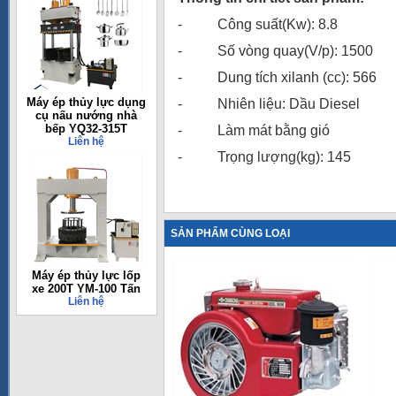
- Công suất(Kw): 8.8
- Số vòng quay(V/p): 1500
- Dung tích xilanh (cc): 566
Máy ép thủy lực dụng
- Nhiên liệu: Dầu Diesel
cụ nấu nướng nhà
bếp YQ32-315T
- Làm mát bằng gió
Liên hệ
- Trọng lượng(kg): 145
SẢN PHẨM CÙNG LOẠI
Máy ép thủy lực lốp
xe 200T YM-100 Tấn
Liên hệ