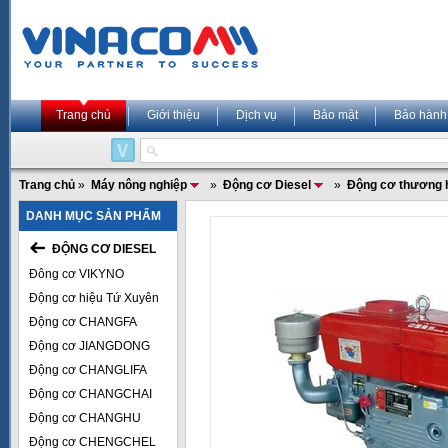
Trang chủ
Giới thiệu
Dịch vụ
Bảo mật
Bảo hành
Trang chủ
»
Máy nông nghiệp
»
Động cơ Diesel
»
Động cơ thương 
DANH MỤC SẢN PHẨM
ĐỘNG CƠ DIESEL
Đông cơ VIKYNO
Động cơ hiệu Tứ Xuyên
Động cơ CHANGFA
Động cơ JIANGDONG
Động cơ CHANGLIFA
Động cơ CHANGCHAI
Động cơ CHANGHU
Động cơ CHENGCHEL