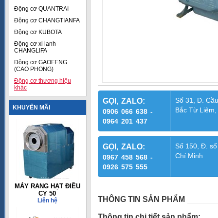
Động cơ QUANTRAI
Động cơ CHANGTIANFA
Động cơ KUBOTA
Động cơ xi lanh
CHANGLIFA
Động cơ GAOFENG
(CAO PHONG)
Động cơ thương hiệu
khác
Số 31, Đ. Cầu
GỌI, ZALO:
KHUYẾN MÃI
Bắc Từ Liêm,
0906 066 638 -
0964 201 437
Số 150, Đ. số
GỌI, ZALO:
Chí Minh
0967 458 568 -
0926 575 555
MÁY RANG HẠT ĐIỀU
CY 50
THÔNG TIN SẢN PHẨM
Liên hệ
Thông tin chi tiết sản phẩm: