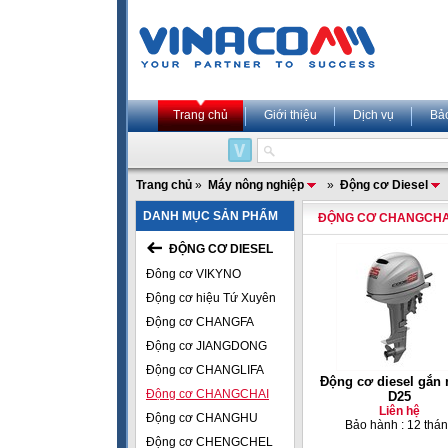
Trang chủ
Giới thiệu
Dịch vụ
Bả
Trang chủ
»
Máy nông nghiệp
»
Động cơ Diesel
DANH MỤC SẢN PHẨM
ĐỘNG CƠ CHANGCHA
ĐỘNG CƠ DIESEL
Đông cơ VIKYNO
Động cơ hiệu Tứ Xuyên
Động cơ CHANGFA
Động cơ JIANGDONG
Động cơ CHANGLIFA
Động cơ diesel gắn 
Động cơ CHANGCHAI
D25
Liên hệ
Động cơ CHANGHU
Bảo hành : 12 thá
Động cơ CHENGCHEL