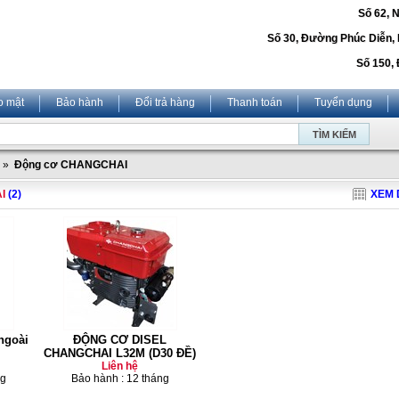
Số 62, 
Số 30, Đường Phúc Diễn,
Số 150, 
o mật
Bảo hành
Đổi trả hàng
Thanh toán
Tuyển dụng
»
Động cơ CHANGCHAI
I
(2)
XEM 
ngoài
ĐỘNG CƠ DISEL
CHANGCHAI L32M (D30 ĐỀ)
Liên hệ
ng
Bảo hành : 12 tháng