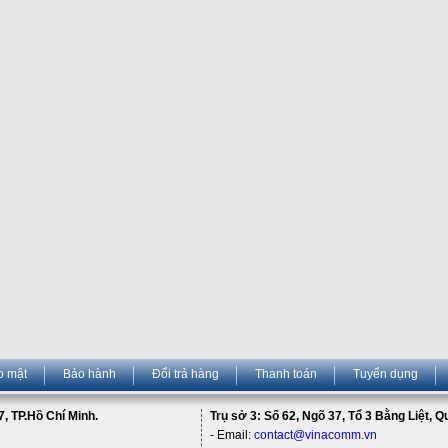
o mật
Bảo hành
Đổi trả hàng
Thanh toán
Tuyển dụng
, TP.Hồ Chí Minh.
Trụ sở 3: Số 62, Ngõ 37, Tổ 3 Bằng Liệt, 
- Email:
contact@vinacomm.vn