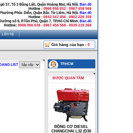
Ngõ 37, Tổ 3 Bằng Liệt, Quận Hoàng Mai, Hà Nội.
Bản đồ
Hotline :
0966 956 052 - 0967 458 568
 Phường Phúc Diễn, Quận Bắc Từ Liêm, Hà Nội.
Bản đồ
Hotline :
0942 547 456 - 0902 226 359
Đường số 9, P.Tân Phú, Quận 7, TP.Hồ Chí Minh.
Bản đồ
Hotline:
0906 066 638 - 0967 458 568 - 0939 219 368
Liên hệ
Giỏ hàng của bạn :
0
TP.HCM
DẠNG LIST
ĐƯỢC QUAN TÂM
ĐỘNG CƠ DIESEL
CHANGCHAI L32 (D30