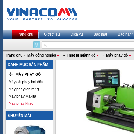
Trang chủ
Giới thiệu
Dịch vụ
Bảo mật
Bảo hành
Trang chủ
»
Máy công nghiệp
»
Thiết bị ngành gỗ
»
Máy phay gỗ
DANH MỤC SẢN PHẨM
MÁY PHAY GỖ
Máy cắt phay hai đầu
Máy phay lăn răng
Máy phay Makita
Máy phay khác
KHUYẾN MÃI