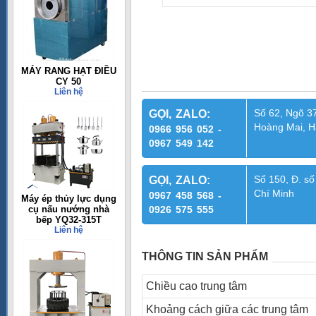
MÁY RANG HẠT ĐIỀU
CY 50
Liên hệ
Số 62, Ngõ 37
GỌI, ZALO:
Hoàng Mai, H
0966 956 052 -
0967 549 142
Số 150, Đ. số
GỌI, ZALO:
Chí Minh
0967 458 568 -
Máy ép thủy lực dụng
cụ nấu nướng nhà
0926 575 555
bếp YQ32-315T
Liên hệ
THÔNG TIN SẢN PHẨM
Chiều cao trung tâm
Khoảng cách giữa các trung tâm