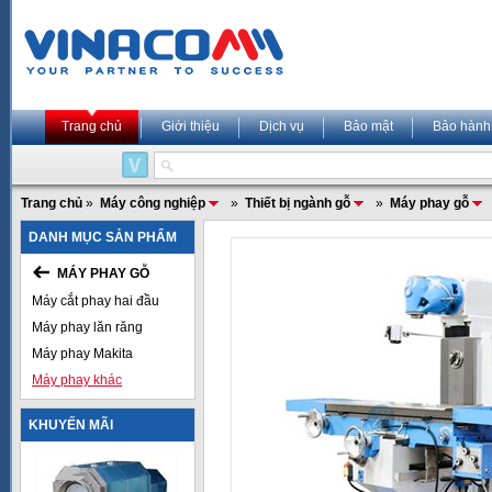
Trang chủ
Giới thiệu
Dịch vụ
Bảo mật
Bảo hành
Trang chủ
»
Máy công nghiệp
»
Thiết bị ngành gỗ
»
Máy phay gỗ
DANH MỤC SẢN PHẨM
MÁY PHAY GỖ
Máy cắt phay hai đầu
Máy phay lăn răng
Máy phay Makita
Máy phay khác
KHUYẾN MÃI