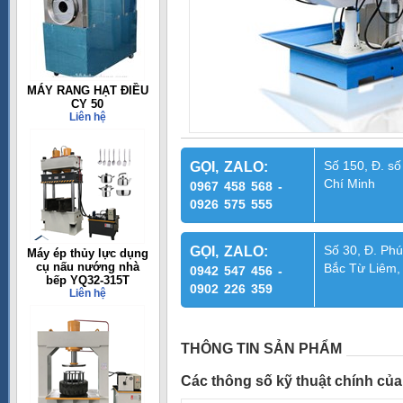
MÁY RANG HẠT ĐIỀU
CY 50
Liên hệ
Số 150, Đ. số
GỌI, ZALO:
Chí Minh
0967 458 568 -
0926 575 555
Số 30, Đ. Phú
GỌI, ZALO:
Máy ép thủy lực dụng
cụ nấu nướng nhà
Bắc Từ Liêm,
0942 547 456 -
bếp YQ32-315T
0902 226 359
Liên hệ
THÔNG TIN SẢN PHẨM
Các thông số kỹ thuật chính củ