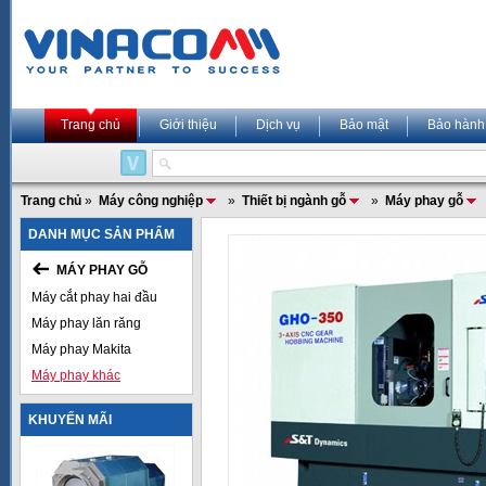
Trang chủ
Giới thiệu
Dịch vụ
Bảo mật
Bảo hành
Trang chủ
»
Máy công nghiệp
»
Thiết bị ngành gỗ
»
Máy phay gỗ
DANH MỤC SẢN PHẨM
MÁY PHAY GỖ
Máy cắt phay hai đầu
Máy phay lăn răng
Máy phay Makita
Máy phay khác
KHUYẾN MÃI