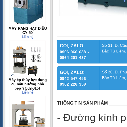
MÁY RANG HẠT ĐIỀU
CY 50
Liên hệ
Số 31, Đ. Cầu
GỌI, ZALO:
Bắc Từ Liêm,
0906 066 638 -
0964 201 437
Số 30, Đ. Phú
GỌI, ZALO:
Bắc Từ Liêm,
0942 547 456 -
Máy ép thủy lực dụng
cụ nấu nướng nhà
0902 226 359
bếp YQ32-315T
Liên hệ
THÔNG TIN SẢN PHẨM
-
Đường kính p