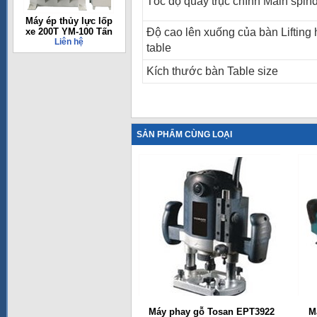
Tốc độ quay trục chính Main spin
Máy ép thủy lực lốp
xe 200T YM-100 Tấn
Độ cao lên xuống của bàn Lifting 
Liên hệ
table
Kích thước bàn Table size
SẢN PHẨM CÙNG LOẠI
Máy phay gỗ Tosan EPT3922
M