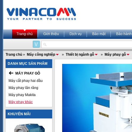
Trang chủ
Giới thiệu
Dịch vụ
Bảo mật
Bảo hành
Trang chủ
»
Máy công nghiệp
»
Thiết bị ngành gỗ
»
Máy phay gỗ
DANH MỤC SẢN PHẨM
MÁY PHAY GỖ
Máy cắt phay hai đầu
Máy phay lăn răng
Máy phay Makita
Máy phay khác
KHUYẾN MÃI