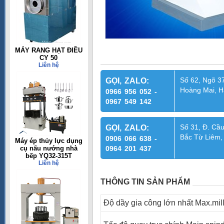
MÁY RANG HẠT ĐIỀU
CY 50
Liên hệ
Số 62, Ngõ 37
GỌI, ZALO:
Hoàng Mai, H
0966 956 052 -
0967 549 142
Số 31, Đ. Cầu
GỌI, ZALO:
Bắc Từ Liêm,
0906 066 638 -
Máy ép thủy lực dụng
cụ nấu nướng nhà
0964 201 437
bếp YQ32-315T
Liên hệ
THÔNG TIN SẢN PHẨM
Độ dầy gia công lớn nhất Max.mill