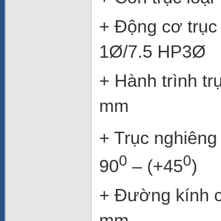
+ Độn
1Ø/7.5 HP3Ø
+ Hành
mm
+ Trụ
0
0
90
– (+45
)
+ Đường kí
mm