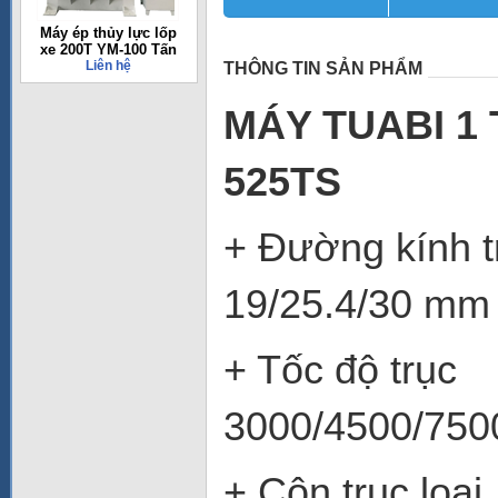
Máy ép thủy lực lốp
xe 200T YM-100 Tấn
Liên hệ
THÔNG TIN SẢN PHẨM
MA
́Y TUABI 1
525TS
+ Đườn
19/25.4/30 mm
+ Tố
3000/4500/7500
+ Côn 