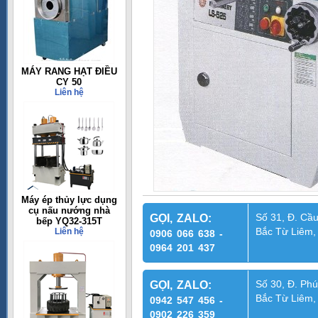
MÁY RANG HẠT ĐIỀU
CY 50
Liên hệ
Máy ép thủy lực dụng
cụ nấu nướng nhà
Số 31, Đ. Cầu
GỌI, ZALO:
bếp YQ32-315T
Bắc Từ Liêm,
Liên hệ
0906 066 638 -
0964 201 437
Số 30, Đ. Phú
GỌI, ZALO:
Bắc Từ Liêm,
0942 547 456 -
0902 226 359