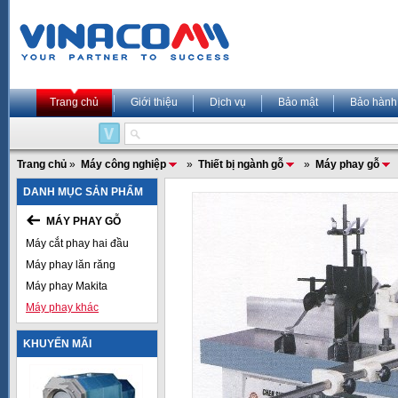
Trang chủ
Giới thiệu
Dịch vụ
Bảo mật
Bảo hành
Trang chủ
»
Máy công nghiệp
»
Thiết bị ngành gỗ
»
Máy phay gỗ
DANH MỤC SẢN PHẨM
MÁY PHAY GỖ
Máy cắt phay hai đầu
Máy phay lăn răng
Máy phay Makita
Máy phay khác
KHUYẾN MÃI