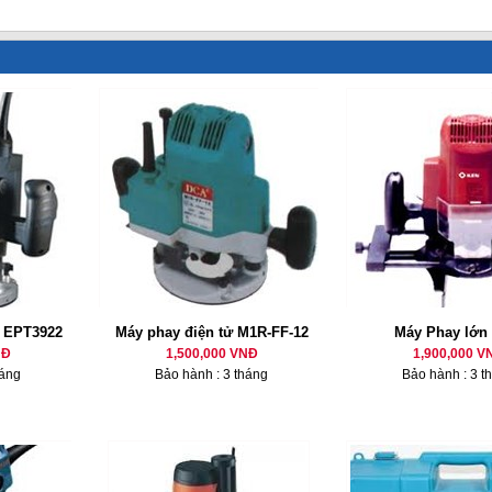
 EPT3922
Máy phay điện tử M1R-FF-12
Máy Phay lớn
NĐ
1,500,000 VNĐ
1,900,000 V
háng
Bảo hành : 3 tháng
Bảo hành : 3 t