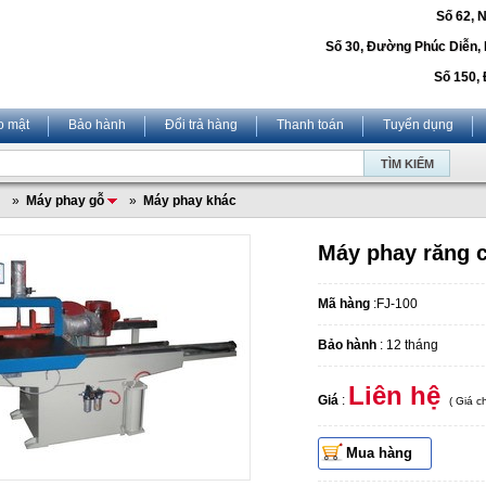
Số 62, 
Số 30, Đường Phúc Diễn,
Số 150, 
o mật
Bảo hành
Đổi trả hàng
Thanh toán
Tuyển dụng
»
Máy phay gỗ
»
Máy phay khác
Máy phay răng c
Mã hàng
:FJ-100
Bảo hành
: 12 tháng
Liên hệ
Giá
:
( Giá 
Mua hàng