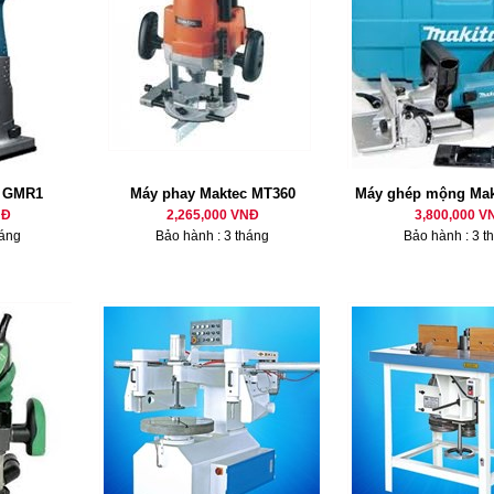
h GMR1
Máy phay Maktec MT360
Máy ghép mộng Mak
NĐ
2,265,000 VNĐ
3,800,000 V
háng
Bảo hành : 3 tháng
Bảo hành : 3 t