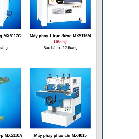
ng MX5117C
Máy phay 1 trục đứng MX5116M
Liên hệ
tháng
Bảo hành : 12 tháng
hợp MX5110A
Máy phay phao chỉ MX4015