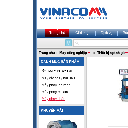
Trang chủ
Giới thiệu
Dịch vụ
Bả
Trang chủ
»
Máy công nghiệp
»
Thiết bị ngành gỗ
DANH MỤC SẢN PHẨM
MÁY PHAY GỖ
Máy cắt phay hai đầu
Máy phay lăn răng
Máy phay Makita
Máy phay khác
KHUYẾN MÃI