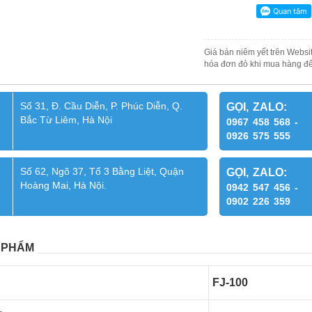
Giá bán niêm yết trên Websit
hóa đơn đỏ khi mua hàng để
Số 31, Đ. Cầu Diễn, P. Phúc Diễn, Q.
GỌI, ZALO:
Bắc Từ Liêm, Hà Nội
0967 458 568 -
0926 575 555
Số 62, Ngõ 37, Tổ 3 Bằng Liệt, Quận
GỌI, ZALO:
Hoàng Mai, Hà Nội.
0942 547 456 -
0902 226 359
 PHẨM
FJ-100