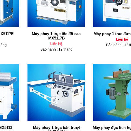
MX5117E
Máy phay 1 trục tốc độ cao
Máy phay 1 trục đứ
MX5117B
Liên hệ
Liên hệ
háng
Bảo hành : 12 
Bảo hành : 12 tháng
 MX5113
Máy phay 1 trục bàn trượt
Máy phay đục liên 