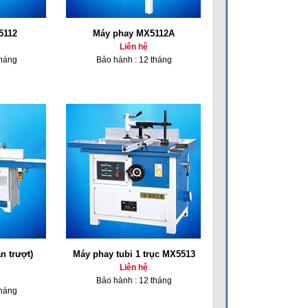
5112
Máy phay MX5112A
Liên hệ
tháng
Bảo hành : 12 tháng
n trượt)
Máy phay tubi 1 trục MX5513
Liên hệ
Bảo hành : 12 tháng
tháng