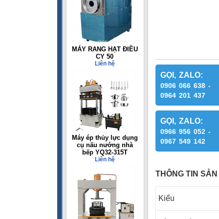
MÁY RANG HẠT ĐIỀU
CY 50
Liên hệ
GỌI, ZALO:
0906 066 638 -
0964 201 437
GỌI, ZALO:
0966 956 052 -
Máy ép thủy lực dụng
0967 549 142
cụ nấu nướng nhà
bếp YQ32-315T
Liên hệ
THÔNG TIN SẢN
Kiểu