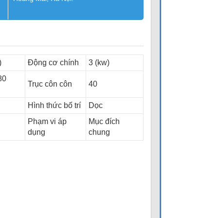
)
Động cơ chính
3 (kw)
80
Trục côn côn
40
Hình thức bố trí
Dọc
Phạm vi áp
Mục đích
dụng
chung