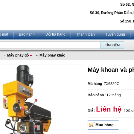
Số 62, 
Số 30, Đường Phúc Diễn,
Số 150, 
o mật
Bảo hành
Đổi trả hàng
Thanh toán
Tuyển dụng
»
Máy phay gỗ
»
Máy phay khác
Máy khoan và p
Mã hàng
:ZX6350C
Bảo hành
: 12 tháng
Liên hệ
Giá
:
( Giá 
Mua hàng