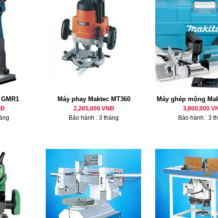
h GMR1
Máy phay Maktec MT360
Máy ghép mộng Mak
NĐ
2,265,000 VNĐ
3,800,000 V
háng
Bảo hành : 3 tháng
Bảo hành : 3 t