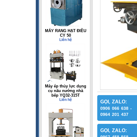
MÁY RANG HẠT ĐIỀU
CY 50
Liên hệ
Máy ép thủy lực dụng
cụ nấu nướng nhà
bếp YQ32-315T
Liên hệ
GỌI, ZALO:
0906 066 638 -
0964 201 437
GỌI, ZALO: