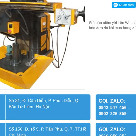
Giá bán niêm yết trên Websit
hóa đơn đỏ khi mua hàng để
Số 31, Đ. Cầu Diễn, P. Phúc Diễn, Q.
GỌI, ZALO:
Bắc Từ Liêm, Hà Nội
0942 547 456 -
0902 226 359
Số 150, Đ. số 9, P. Tân Phú, Q. 7, TP.Hồ
GỌI, ZALO:
Chí Minh