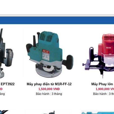
 EPT3922
Máy phay điện tử M1R-FF-12
Máy Phay lớn
NĐ
1,500,000 VNĐ
1,900,000 V
háng
Bảo hành : 3 tháng
Bảo hành : 3 t