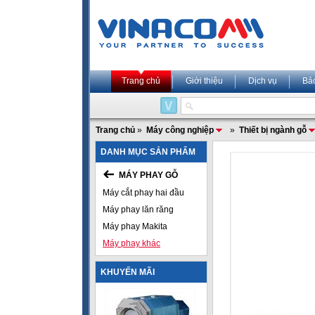
Trang chủ
Giới thiệu
Dịch vụ
Bả
Trang chủ
»
Máy công nghiệp
»
Thiết bị ngành gỗ
DANH MỤC SẢN PHẨM
MÁY PHAY GỖ
Máy cắt phay hai đầu
Máy phay lăn răng
Máy phay Makita
Máy phay khác
KHUYẾN MÃI