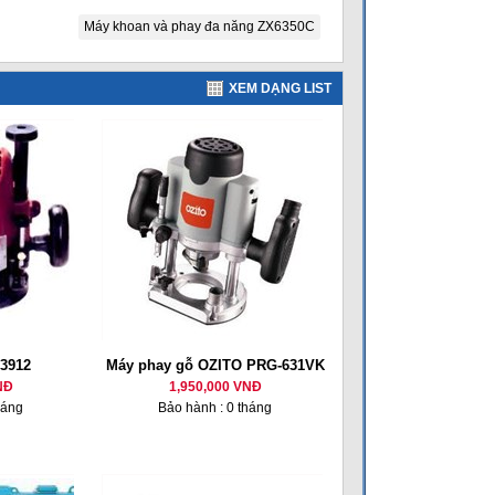
Máy khoan và phay đa năng ZX6350C
XEM DẠNG LIST
 3912
Máy phay gỗ OZITO PRG-631VK
NĐ
1,950,000 VNĐ
háng
Bảo hành : 0 tháng