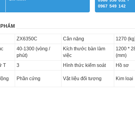
0966 956 052 -
0967 549 142
 PHẨM
ZX6350C
Cân nặng
1270 (kg
ục
40-1300 (vòng /
Kích thước bàn làm
1200 * 2
phút)
việc
(mm)
ữ T
3
Hình thức kiểm soát
Hồ sơ
động
Phần cứng
Vật liệu đối tượng
Kim loại