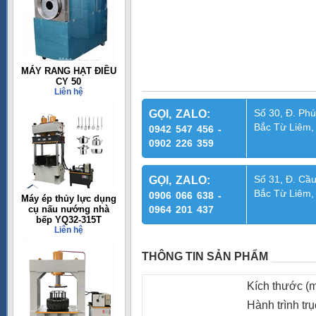
MÁY RANG HẠT ĐIỀU
CY 50
Liên hệ
Số 30, Đ. Phú
GỌI, ZALO:
Bắc Từ Liêm,
0942 547 456 -
0902 226 359
Số 31, Đ. Cầu
GỌI, ZALO:
Bắc Từ Liêm,
0906 066 638 -
Máy ép thủy lực dụng
cụ nấu nướng nhà
0964 201 437
bếp YQ32-315T
Liên hệ
THÔNG TIN SẢN PHẨM
Kích thước (
Hành trình tr