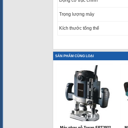
Động cơ trục chính
Trọng lượng máy
Kích thước tổng thể
SẢN PHẨM CÙNG LOẠI
Máy phay gỗ Tosan EPT3922
M