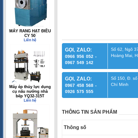
MÁY RANG HẠT ĐIỀU
CY 50
Liên hệ
Số 62, Ngõ 37
GỌI, ZALO:
Hoàng Mai, H
0966 956 052 -
0967 549 142
Số 150, Đ. số
GỌI, ZALO:
Chí Minh
0967 458 568 -
Máy ép thủy lực dụng
cụ nấu nướng nhà
0926 575 555
bếp YQ32-315T
Liên hệ
THÔNG TIN SẢN PHẨM
Thông số