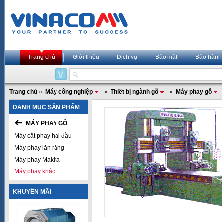
Trang chủ
Giới thiệu
Dịch vụ
Bảo mật
Bảo hành
Trang chủ
»
Máy công nghiệp
»
Thiết bị ngành gỗ
»
Máy phay gỗ
DANH MỤC SẢN PHẨM
MÁY PHAY GỖ
Máy cắt phay hai đầu
Máy phay lăn răng
Máy phay Makita
Máy phay khác
KHUYẾN MÃI