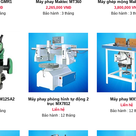
h GMR1
Máy phay Maktec MT360
Máy ghép mộng Mak
NĐ
2,265,000 VNĐ
3,800,000 V
háng
Bảo hành : 3 tháng
Bảo hành : 3 t
 M12SA2
Máy phay phỏng hình tự động 2
Máy phay MX
trục MX7812
Liên hệ
Liên hệ
háng
Bảo hành : 12 
Bảo hành : 12 tháng