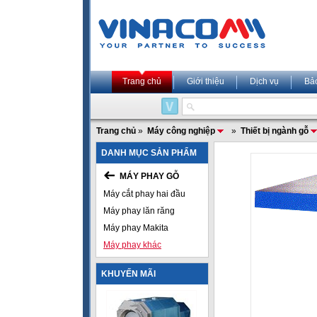
Trang chủ
Giới thiệu
Dịch vụ
Bả
Trang chủ
»
Máy công nghiệp
»
Thiết bị ngành gỗ
DANH MỤC SẢN PHẨM
MÁY PHAY GỖ
Máy cắt phay hai đầu
Máy phay lăn răng
Máy phay Makita
Máy phay khác
KHUYẾN MÃI