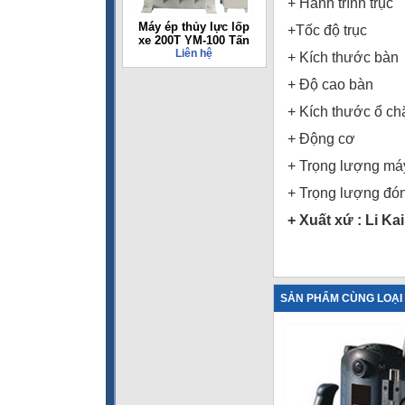
+ Hành trình
Máy ép thủy lực lốp
+Tốc độ tru
xe 200T YM-100 Tấn
Liên hệ
+ Kích thước
+ Độ cao b
+ Kích thước 
+ Động cơ
+ Trọng lượn
+ Trọng lượng 
+ Xuất xứ : Li Ka
SẢN PHẨM CÙNG LOẠI