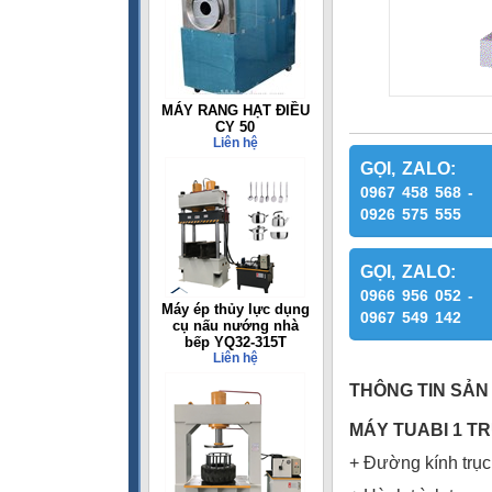
MÁY RANG HẠT ĐIỀU
CY 50
Liên hệ
GỌI, ZALO:
0967 458 568 -
0926 575 555
GỌI, ZALO:
0966 956 052 -
Máy ép thủy lực dụng
0967 549 142
cụ nấu nướng nhà
bếp YQ32-315T
Liên hệ
THÔNG TIN SẢN
MA
́Y TUABI 1 TR
+ Đường kính