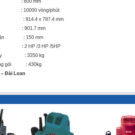
 trục : 800 mm
̣c : 10000 vòng/phút
 bàn : 914.4 x 787.4 mm
àn : 901.7 mm
ổ chặn : 150 mm
 : 2 HP /3 HP /5HP
g máy : 3350 kg
đóng gói : 430kg
i – Đài Loan