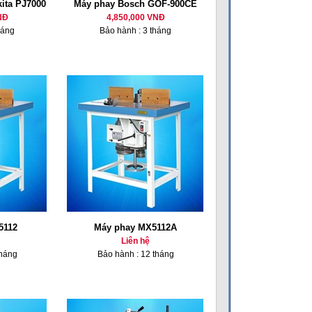
ita PJ7000
Máy phay Bosch GOF-900CE
NĐ
4,850,000 VNĐ
háng
Bảo hành : 3 tháng
5112
Máy phay MX5112A
Liên hệ
tháng
Bảo hành : 12 tháng