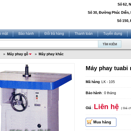
Số 62, 
Số 30, Đường Phúc Diễn,
Số 150, 
o mật
Bảo hành
Đổi trả hàng
Thanh toán
Tuyển dụng
»
Máy phay gỗ
»
Máy phay khác
Máy phay tuabi 
Mã hàng
:LK - 105
Bảo hành
: 0 tháng
Liên hệ
Giá
:
( Giá 
Mua hàng