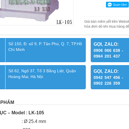
Giá bán niêm yết trên Websit
hóa đơn đỏ khi mua hàng để
Số 150, Đ. số 9, P. Tân Phú, Q. 7, TP.Hồ
GỌI, ZALO:
Chí Minh
0906 066 638 -
0964 201 437
Số 62, Ngõ 37, Tổ 3 Bằng Liệt, Quận
GỌI, ZALO:
Hoàng Mai, Hà Nội.
0942 547 456 -
0902 226 359
 PHẨM
ỤC – Model : LK-105
 trục : Ø 25.4 mm