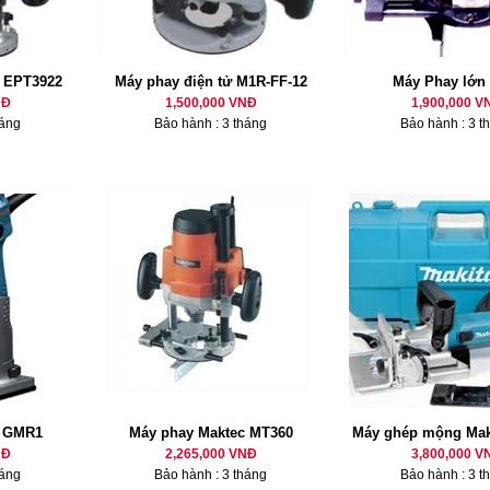
 EPT3922
Máy phay điện tử M1R-FF-12
Máy Phay lớn
NĐ
1,500,000 VNĐ
1,900,000 V
háng
Bảo hành : 3 tháng
Bảo hành : 3 t
h GMR1
Máy phay Maktec MT360
Máy ghép mộng Mak
NĐ
2,265,000 VNĐ
3,800,000 V
háng
Bảo hành : 3 tháng
Bảo hành : 3 t