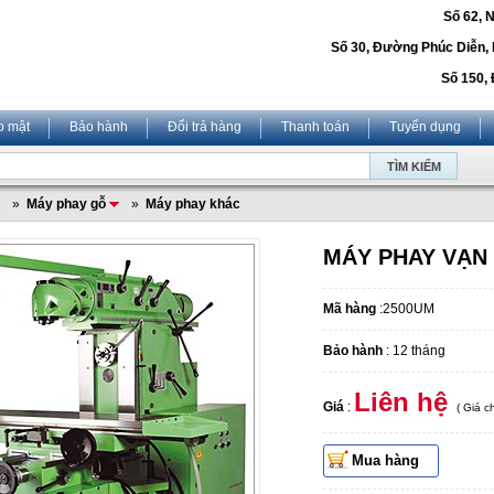
Số 62, 
Số 30, Đường Phúc Diễn,
Số 150, 
o mật
Bảo hành
Đổi trả hàng
Thanh toán
Tuyển dụng
»
Máy phay gỗ
»
Máy phay khác
MÁY PHAY VẠN
Mã hàng
:2500UM
Bảo hành
: 12 tháng
Liên hệ
Giá
:
( Giá 
Mua hàng