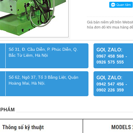
Giá bán niêm yết trên Websit
hóa đơn đỏ khi mua hàng để
Số 31, Đ. Cầu Diễn, P. Phúc Diễn, Q.
GỌI, ZALO:
Bắc Từ Liêm, Hà Nội
0967 458 568 -
0926 575 555
Số 62, Ngõ 37, Tổ 3 Bằng Liệt, Quận
GỌI, ZALO:
Hoàng Mai, Hà Nội.
0942 547 456 -
0902 226 359
 PHẨM