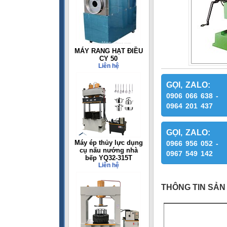
MÁY RANG HẠT ĐIỀU
CY 50
Liên hệ
GỌI, ZALO:
0906 066 638 -
0964 201 437
GỌI, ZALO:
Máy ép thủy lực dụng
0966 956 052 -
cụ nấu nướng nhà
0967 549 142
bếp YQ32-315T
Liên hệ
THÔNG TIN SẢN