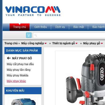
Trang chủ
Giới thiệu
Dịch vụ
Bảo mật
Bảo hành
Trang chủ
»
Máy công nghiệp
»
Thiết bị ngành gỗ
»
Máy phay gỗ
DANH MỤC SẢN PHẨM
MÁY PHAY GỖ
Máy cắt phay hai đầu
Máy phay lăn răng
Máy phay Makita
Máy phay khác
KHUYẾN MÃI