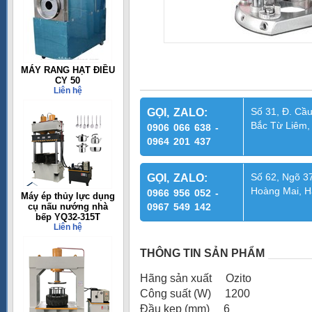
MÁY RANG HẠT ĐIỀU
CY 50
Liên hệ
Số 31, Đ. Cầu
GỌI, ZALO:
Bắc Từ Liêm,
0906 066 638 -
0964 201 437
Số 62, Ngõ 37
GỌI, ZALO:
Hoàng Mai, H
0966 956 052 -
Máy ép thủy lực dụng
cụ nấu nướng nhà
0967 549 142
bếp YQ32-315T
Liên hệ
THÔNG TIN SẢN PHẨM
Hãng sản xuất Ozito
Công suất (W) 1200
Đầu kẹp (mm) 6