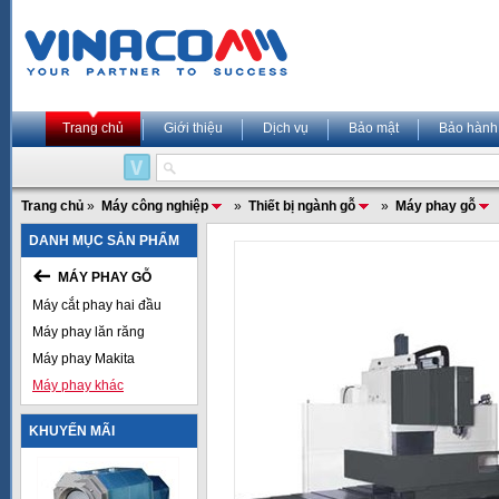
Trang chủ
Giới thiệu
Dịch vụ
Bảo mật
Bảo hành
Trang chủ
»
Máy công nghiệp
»
Thiết bị ngành gỗ
»
Máy phay gỗ
DANH MỤC SẢN PHẨM
MÁY PHAY GỖ
Máy cắt phay hai đầu
Máy phay lăn răng
Máy phay Makita
Máy phay khác
KHUYẾN MÃI