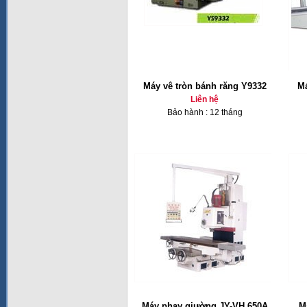
Máy vê tròn bánh răng Y9332
Má
Liên hệ
Bảo hành : 12 tháng
Máy phay giường JY-VH 650A
M