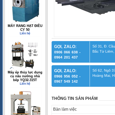
MÁY RANG HẠT ĐIỀU
CY 50
Liên hệ
Số 31, Đ. Cầu
GỌI, ZALO:
Bắc Từ Liêm,
0906 066 638 -
0964 201 437
Số 62, Ngõ 37
GỌI, ZALO:
Máy ép thủy lực dụng
Hoàng Mai, H
cụ nấu nướng nhà
0966 956 052 -
bếp YQ32-315T
0967 549 142
Liên hệ
THÔNG TIN SẢN PHẨM
Bàn làm việc